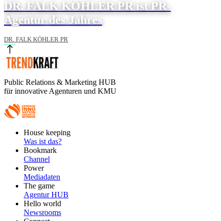
DR. FALK KÖHLER PR ist PR-
Agentur des Jahres
DR. FALK KÖHLER PR
Public Relations & Marketing HUB
für innovative Agenturen und KMU
Footer
House keeping
Main
Was ist das?
Bookmark
Channel
Power
Mediadaten
The game
Agentur HUB
Hello world
Newsrooms