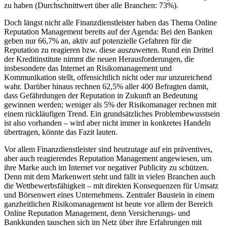
zu haben (Durchschnittwert über alle Branchen: 73%).
Doch längst nicht alle Finanzdienstleister haben das Thema Online
Reputation Management bereits auf der Agenda: Bei den Banken
geben nur 66,7% an, aktiv auf potenzielle Gefahren für die
Reputation zu reagieren bzw. diese auszuwerten. Rund ein Drittel
der Kreditinstitute nimmt die neuen Herausforderungen, die
insbesondere das Internet an Risikomanagement und
Kommunikation stellt, offensichtlich nicht oder nur unzureichend
wahr. Darüber hinaus rechnen 62,5% aller 400 Befragten damit,
dass Gefährdungen der Reputation in Zukunft an Bedeutung
gewinnen werden; weniger als 5% der Risikomanager rechnen mit
einem rückläufigen Trend. Ein grundsätzliches Problembewusstsein
ist also vorhanden – wird aber nicht immer in konkretes Handeln
übertragen, könnte das Fazit lauten.
Vor allem Finanzdienstleister sind heutzutage auf ein präventives,
aber auch reagierendes Reputation Management angewiesen, um
ihre Marke auch im Internet vor negativer Publicity zu schützen.
Denn mit dem Markenwert steht und fällt in vielen Branchen auch
die Wettbewerbsfähigkeit – mit direkten Konsequenzen für Umsatz
und Börsenwert eines Unternehmens. Zentraler Baustein in einem
ganzheitlichen Risikomanagement ist heute vor allem der Bereich
Online Reputation Management, denn Versicherungs- und
Bankkunden tauschen sich im Netz über ihre Erfahrungen mit