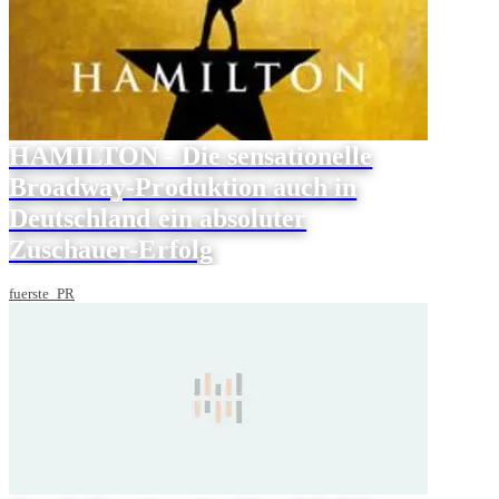
HAMILTON - Die sensationelle
Broadway-Produktion auch in
Deutschland ein absoluter
Zuschauer-Erfolg
fuerste_PR