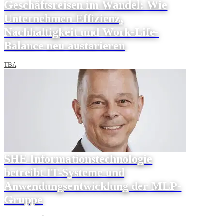
Geschäftsreisen im Wandel: Wie
Unternehmen Effizienz,
Nachhaltigkeit und Work-Life-
Balance neu austarieren
TBA
SHE Informationstechnologie
betreibt IT-Systeme und
Anwendungsentwicklung der MLP-
Gruppe