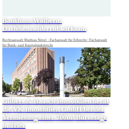
Bankhaus Wölbern:
Darlehenswiderruf wirksam
Rechtsanwalt Mathias Nittel - Fachanwalt für Erbrecht | Fachanwalt
für Bank- und Kapitalmakrtrecht
Gilbers & Baasch Immobilien berät
die VK Immobilien GmbH bei der
Vermietung einer 700m² Büroetage
in Trier