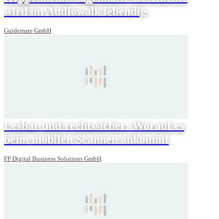
wird im Audiowalk lebendig
Guidemate GmbH
Lesbar und rechtssicher: Worauf es
beim mobilen Scannen ankommt
FP Digital Business Solutions GmbH