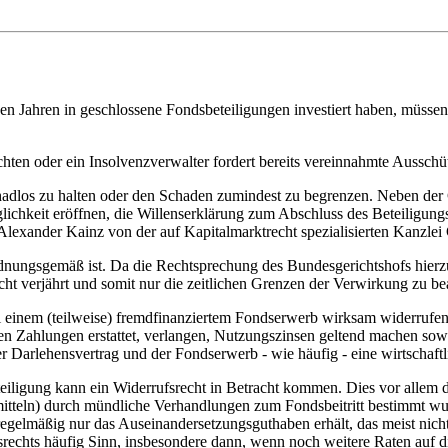
 Jahren in geschlossene Fondsbeteiligungen investiert haben, müssen nun
rchten oder ein Insolvenzverwalter fordert bereits vereinnahmte Aussch
schadlos zu halten oder den Schaden zumindest zu begrenzen. Neben d
ichkeit eröffnen, die Willenserklärung zum Abschluss des Beteiligung
Alexander Kainz von der auf Kapitalmarktrecht spezialisierten Kanzl
dnungsgemäß ist. Da die Rechtsprechung des Bundesgerichtshofs hierzu s
nicht verjährt und somit nur die zeitlichen Grenzen der Verwirkung zu be
i einem (teilweise) fremdfinanziertem Fondserwerb wirksam widerrufen
ahlungen erstattet, verlangen, Nutzungszinsen geltend machen sowie 
r Darlehensvertrag und der Fondserwerb - wie häufig - eine wirtschaftli
iligung kann ein Widerrufsrecht in Betracht kommen. Dies vor allem d
hrsmitteln) durch mündliche Verhandlungen zum Fondsbeitritt bestimmt 
 regelmäßig nur das Auseinandersetzungsguthaben erhält, das meist nicht
echts häufig Sinn, insbesondere dann, wenn noch weitere Raten auf di