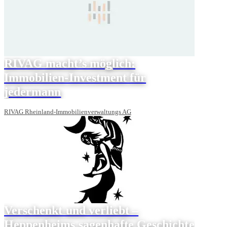
RIVAG macht’s möglich:
Immobilien-Investment für
jedermann
RIVAG Rheinland-Immobilienverwaltungs AG
Verschenkt und verliebt –
Heppenheims sagenhafte Geschichte