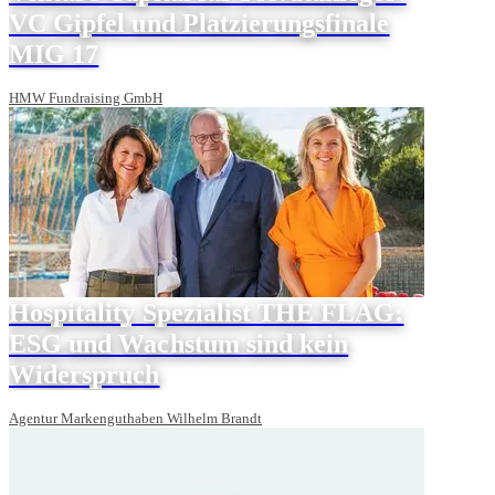
VC Gipfel und Platzierungsfinale
MIG 17
HMW Fundraising GmbH
Hospitality Spezialist THE FLAG:
ESG und Wachstum sind kein
Widerspruch
Agentur Markenguthaben Wilhelm Brandt