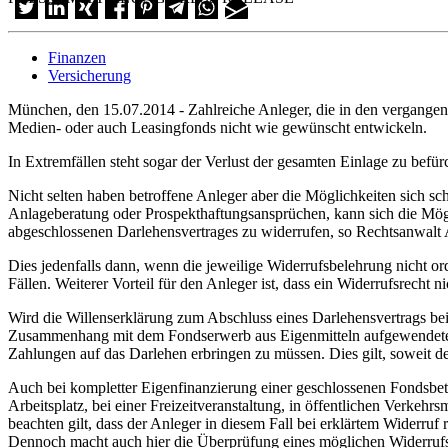
Finanzen
Versicherung
München, den 15.07.2014 - Zahlreiche Anleger, die in den vergangenen
Medien- oder auch Leasingfonds nicht wie gewünscht entwickeln.
In Extremfällen steht sogar der Verlust der gesamten Einlage zu befü
Nicht selten haben betroffene Anleger aber die Möglichkeiten sich 
Anlageberatung oder Prospekthaftungsansprüchen, kann sich die Mögl
abgeschlossenen Darlehensvertrages zu widerrufen, so Rechtsanwalt 
Dies jedenfalls dann, wenn die jeweilige Widerrufsbelehrung nicht or
Fällen. Weiterer Vorteil für den Anleger ist, dass ein Widerrufsrecht 
Wird die Willenserklärung zum Abschluss eines Darlehensvertrags be
Zusammenhang mit dem Fondserwerb aus Eigenmitteln aufgewendeten Z
Zahlungen auf das Darlehen erbringen zu müssen. Dies gilt, soweit de
Auch bei kompletter Eigenfinanzierung einer geschlossenen Fondsbete
Arbeitsplatz, bei einer Freizeitveranstaltung, in öffentlichen Verke
beachten gilt, dass der Anleger in diesem Fall bei erklärtem Widerruf
Dennoch macht auch hier die Überprüfung eines möglichen Widerrufsr