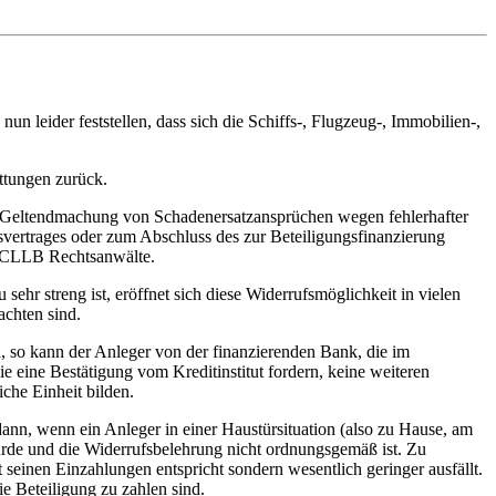
 leider feststellen, dass sich die Schiffs-, Flugzeug-, Immobilien-,
üttungen zurück.
er Geltendmachung von Schadenersatzansprüchen wegen fehlerhafter
svertrages oder zum Abschluss des zur Beteiligungsfinanzierung
ei CLLB Rechtsanwälte.
ehr streng ist, eröffnet sich diese Widerrufsmöglichkeit in vielen
achten sind.
, so kann der Anleger von der finanzierenden Bank, die im
eine Bestätigung vom Kreditinstitut fordern, keine weiteren
che Einheit bilden.
ann, wenn ein Anleger in einer Haustürsituation (also zu Hause, am
wurde und die Widerrufsbelehrung nicht ordnungsgemäß ist. Zu
 seinen Einzahlungen entspricht sondern wesentlich geringer ausfällt.
e Beteiligung zu zahlen sind.