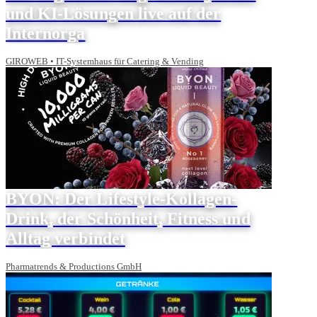
und KI-Lösungen live auf der
Internorga
GIROWEB • IT-Systemhaus für Catering & Vending
BYON: Der Lifestyle-Kollagen-
Drink, der Schönheit, Fitness und
Alltag verbindet
Pharmatrends & Productions GmbH