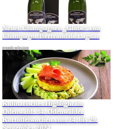
Neuer Champagner „Globe“ von
Champagne Bertrand de Lagnac
gerards-selection
Kulinarisches Highlight im
Odenwald: 34. Odenwälder
Kartoffelwochen vom 14. bis 29.
September 2024