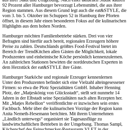
92 Prozent aller Hamburger bevorzugt Lebensmittel, die aus ihrer
Region stammen. Aus diesem Grund legt auch die eat&STYLE, die
vom 3. bis 5. Oktober im Schuppen 52 in Hamburg ihre Pforten
öffnet, in diesem Jahr einen besonderen Fokus auf die kulinarischen
Highlights aus dem hohen Norden.
Hamburger möchten Familienbetriebe stärken. Drei von vier
Befragten sind hierfür auch bereit, regionalen Erzeugern höhere
Preise zu zahlen. Deutschlands größtes Food-Festival bietet im
Bereich der TrendKitchen allen Gästen die Möglichkeit, lokale
Produzenten und einheimische Köche persönlich kennenzulernen.
An zahlreichen Stationen bewirten die norddeutschen Experten in
dem Herzstück der eat&STYLE ihre Gäste.
Hamburger Starköche und regionale Erzeuger kennenlernen
Unter den Produzenten befindet sich eine Vielzahl alteingesessener
Firmen: so etwa die Plotz Spezialitäten GmbH. Inhaber Henning
Plotz, der „Matjeskönig von Glücksstadt“, stellt seit nunmehr 14
Jahren in der Elbstadt seine Spezialitäten nach alten Rezepten her.
Mit „Matjes Rebellion“ veröffentlichte er inzwischen sein erstes
Fachbuch. Mehr über die kulinarischen Vorzüge der Region kann
Anita Nemeth-Hesemann berichten. Mit ihrem Unternehmen
„Ländlich unterwegs“ organisiert sie Tagesausflüge zu
landwirtschaftlichen Betrieben in der Umgebung. Thomas Sampl,
Küchenchef des Feinschmecker-Restaurants VLET in der