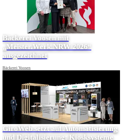
Bäckerei Voosen mit
„Meister.Werk.NRW 2026“
ausgezeichnet
Bäckerei Voosen
GiroWeb setzt auf Automatisierung
und Digitalisierung: Kiosksysteme