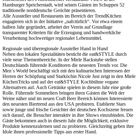
Hamburger Speicherstadt, wird seinen Gästen im Schuppen 52
traditionelle norddeutsche Gerichte präsentieren.
Alle Aussteller und Restaurants im Bereich der TrendKitchen
engagieren sich in der Initiative „nah:türlich“. Vor etwa einem
halben Jahr gegründet, arbeitet der Verein auf Grundlage
transparenter Kriterien für die Erzeugung und handwerkliche
Verarbeitung hochwertiger regionaler Lebensmittel.
Regionale und überregionale Aussteller Hand in Hand
Neben den lokalen Spezialitäten besticht die eat&STYLE durch
viele neue Themenbereiche. In der Miele Backstube stellen
Deutschlands führende Konditoren die neuesten Trends vor. Die
Men´s World beschäftigt sich mit den kulinarischen Interessen der
Herren der Schöpfung und Starköchin Nicole Just zeigt in den Miele
KüchenTricks und auf der eat&STYLE Kochbühne vegane
Alternativen auf. Auch Getränke spielen in diesem Jahr eine große
Rolle. Führende Sommeliers bringen ihren Gästen die Welt der
Weine näher und im neuen Craft Beer Bereich können Interessierte
den neuesten Biertrend aus den USA probieren. Etablierte Stars
sowie junge und frische Gesichter der deutschen Kochszene freuen
sich darauf, die Besucher interaktiv in ihre Shows einzubinden. Die
Gäste bekommen auch in diesem Jahr die Möglichkeit, exklusive
Produkte kennenzulernen und zu probieren. Gleichzeitig geben ihre
Idole ihnen professionelle Tipps aus erster Hand.