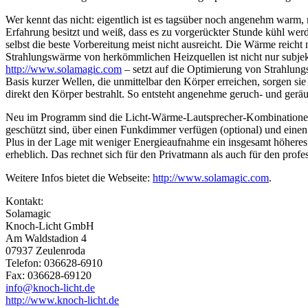
Wer kennt das nicht: eigentlich ist es tagsüber noch angenehm warm,
Erfahrung besitzt und weiß, dass es zu vorgerückter Stunde kühl we
selbst die beste Vorbereitung meist nicht ausreicht. Die Wärme reicht
Strahlungswärme von herkömmlichen Heizquellen ist nicht nur subje
http://www.solamagic.com
– setzt auf die Optimierung von Strahlu
Basis kurzer Wellen, die unmittelbar den Körper erreichen, sorgen sie
direkt den Körper bestrahlt. So entsteht angenehme geruch- und ger
Neu im Programm sind die Licht-Wärme-Lautsprecher-Kombinatio
geschützt sind, über einen Funkdimmer verfügen (optional) und eine
Plus in der Lage mit weniger Energieaufnahme ein insgesamt höheres
erheblich. Das rechnet sich für den Privatmann als auch für den profes
Weitere Infos bietet die Webseite:
http://www.solamagic.com
.
Kontakt:
Solamagic
Knoch-Licht GmbH
Am Waldstadion 4
07937 Zeulenroda
Telefon: 036628-6910
Fax: 036628-69120
info@knoch-licht.de
http://www.knoch-licht.de