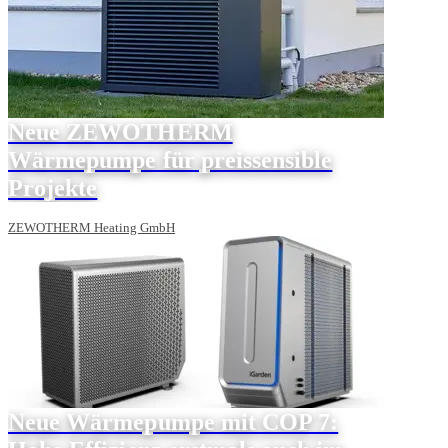
Neue ZEWOTHERM
Wärmepumpe für preissensible
Projekte
ZEWOTHERM Heating GmbH
Neue Wärmepumpe mit COP 7: