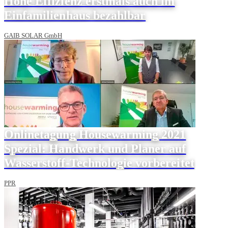
Hohe Effizienz erstmals auch im
Einfamilienhaus bezahlbar
GAIB SOLAR GmbH
Onlinetagung Housewarming 2021
Spezial: Handwerk und Planer auf
Wasserstoff-Technologie vorbereitet
PPR