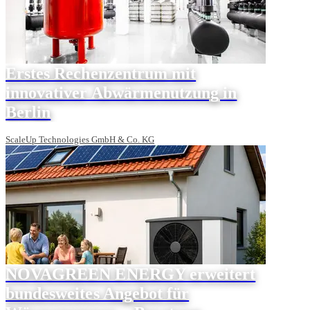
Erstes Rechenzentrum mit
innovativer Abwärmenutzung in
Berlin
ScaleUp Technologies GmbH & Co. KG
NOVAGREEN ENERGY erweitert
bundesweites Angebot für