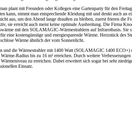
 man plant mit Freunden oder Kollegen eine Gartenparty für den Freitag
rden kann, nimmt man entsprechende Kleidung mit und denkt auch an ei
 nicht aus, um den Abend lange draußen zu bleiben, zuerst frieren die 
ktiv, sie erreicht auch meist keine optimale Ausbreitung. Die Firma
ngswärme mit den SOLAMAGIC-Wärmestrahlern auf Infrarotbasis. Sie s
 für eine kostengünstige und energiesparende Wärme. Herzstück des Strah
äuschlose Wärme ähnlich der vom Sonnenlicht.
nen und die Wärmestrahler mit 1400 Watt (SOLAMAGIC 1400 ECO+)
n Wärme-Radius bis zu 16 m² erreichen. Durch weitere Verbesserungen
 Wärmeniveau zu erreichen. Dabei erweitert sich sogar bei sehr niedr
sionellen Einsatz.