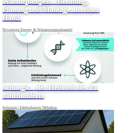
Wärmepumpen – Beratung,
Planung und Montage aus einer
Hand.
Novagreen Energy & Wärmepumpenhandel
Schungit – der Heilstein des 21.
Jahrhunderts
Schungit / Edelschungit Webshop