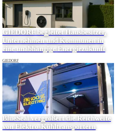
GIEDORF begleitet Hausbesitzer,
Unternehmen und Kommunen in
eine unabhängige Energiezukunft
GIEDORF
BlueSeal vergrößert die Reichweite
von Elektro-Kühltransportern