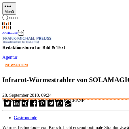
Direkt
zum
Menü
Inhalt
SUCHE
ANMELDEN
Redaktionsbüro für Bild & Text
Agentur
NEWSROOM
Infrarot-Wärmestrahler von SOLAMAGIC
28. September 2010, 09:24
PRESSEMITTEILUNG/PRESS RELEASE
Gastronomie
Wärme-Technologie von Knoch-Licht erzeugt optimale Strahlungswär