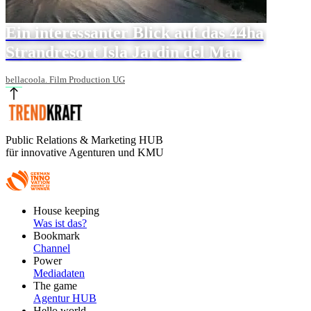
Ein interessanter Blick auf das 44ha
Strandresort Isla Jardin del Mar
bellacoola. Film Production UG
Public Relations & Marketing HUB
für innovative Agenturen und KMU
Footer
House keeping
Main
Was ist das?
Bookmark
Channel
Power
Mediadaten
The game
Agentur HUB
Hello world