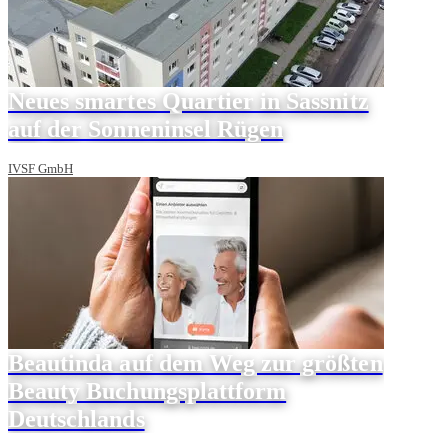
Neues smartes Quartier in Sassnitz
auf der Sonneninsel Rügen
IVSF GmbH
Beautinda auf dem Weg zur größten
Beauty Buchungsplattform
Deutschlands