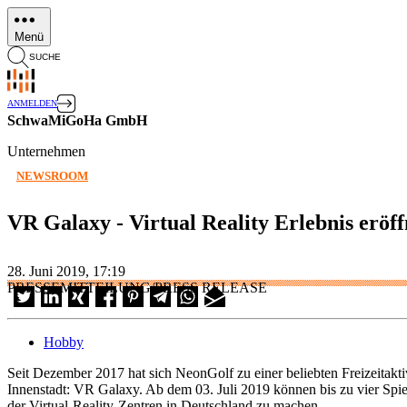
Direkt
zum
Menü
Inhalt
SUCHE
ANMELDEN
SchwaMiGoHa GmbH
Unternehmen
NEWSROOM
VR Galaxy - Virtual Reality Erlebnis eröf
28. Juni 2019, 17:19
PRESSEMITTEILUNG/PRESS RELEASE
Hobby
Seit Dezember 2017 hat sich NeonGolf zu einer beliebten Freizeitaktivi
Innenstadt: VR Galaxy. Ab dem 03. Juli 2019 können bis zu vier Spi
der Virtual-Reality-Zentren in Deutschland zu machen.