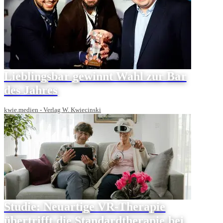
Lieblingsbar gewinnt Wahl zur Bar
des Jahres
kwie.medien - Verlag W. Kwiecinski
Studie: Neuartige VR-Therapie
übertrifft die Standardtherapie bei