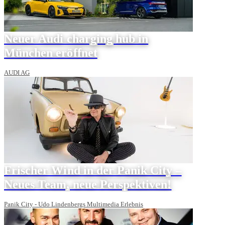
Neuer Audi charging hub in
München eröffnet
AUDI AG
Frischer Wind in der Panik City –
Neues Team, neue Perspektiven!
Panik City - Udo Lindenbergs Multimedia Erlebnis