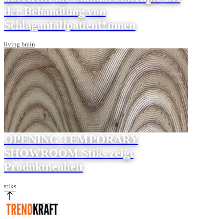
der Behandlung von
Schlaganfallpatient*innen
living brain
OPENING TEMPORARY
SHOWROOM Stiks zeigt
Produktneuheit
stiks