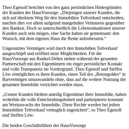
Theo Egenolf berichtet von den ganz persönlichen Hintergründen
der Kunden der HausVorsorge: „Diejenigen unserer Kunden, die
sich auf direktem Weg für den Immobilien Teilverkauf entscheiden,
machen dies vor allem aufgrund mangelnden Vertrauens gegenüber
den Banken. Doch so unterschiedlich die Lebenssituationen unserer
Kunden auch sein mögen, eine Sache haben sie gemeinsam: den
Wunsch, mit dem eigenen Haus die Rente aufzubessern.“
Ungenutztes Vermögen wird durch den Immobilien Teilverkauf
ausgeschöpft und eröffnet neue Möglichkeiten. Für die
HausVorsorge aus Runkel-Dehrn stehen während der gesamten
Partnerschaft mit den Eigentümern ein enger persönlicher Kontakt
und volle Transparenz im Vordergrund. Theo Egenolf und Steffen
Löw ermöglichen es ihren Kunden, einen Teil des „Betongoldes“ in
Barvermögen umzuwandeln ohne, dass auf die weitere Nutzung der
gesamten Immobilie verzichtet werden muss.
„Unsere Kunden bleiben anteilig Eigentümer ihrer Immobilie, haben
weiterhin die volle Entscheidungshoheit und partizipieren konstant
am Wertzuwachs der Immobilie. Diese Rechte werden bei jedem
Immobilien Teilverkauf vertraglich zugesichert“, so Theo Egenolf
und Steffen Löw.
Die beiden Geschäftsführer der HausVorsorge