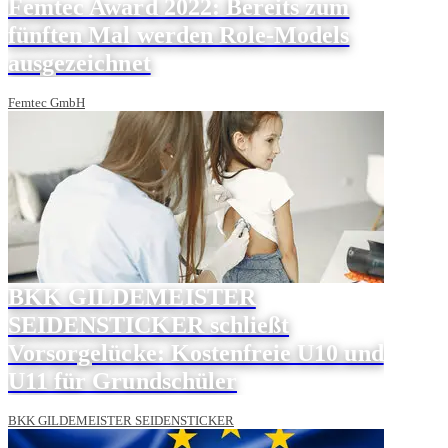
Femtec Award 2022: Bereits zum
fünften Mal werden Role-Models
ausgezeichnet
Femtec GmbH
BKK GILDEMEISTER
SEIDENSTICKER schließt
Vorsorgelücke: Kostenfreie U10 und
U11 für Grundschüler
BKK GILDEMEISTER SEIDENSTICKER