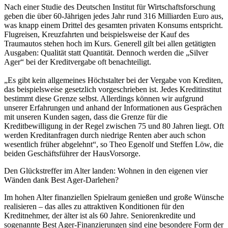
Nach einer Studie des Deutschen Institut für Wirtschaftsforschung
geben die über 60-Jährigen jedes Jahr rund 316 Milliarden Euro aus,
was knapp einem Drittel des gesamten privaten Konsums entspricht.
Flugreisen, Kreuzfahrten und beispielsweise der Kauf des
Traumautos stehen hoch im Kurs. Generell gilt bei allen getätigten
Ausgaben: Qualität statt Quantität. Dennoch werden die „Silver
Ager“ bei der Kreditvergabe oft benachteiligt.
„Es gibt kein allgemeines Höchstalter bei der Vergabe von Krediten,
das beispielsweise gesetzlich vorgeschrieben ist. Jedes Kreditinstitut
bestimmt diese Grenze selbst. Allerdings können wir aufgrund
unserer Erfahrungen und anhand der Informationen aus Gesprächen
mit unseren Kunden sagen, dass die Grenze für die
Kreditbewilligung in der Regel zwischen 75 und 80 Jahren liegt. Oft
werden Kreditanfragen durch niedrige Renten aber auch schon
wesentlich früher abgelehnt“, so Theo Egenolf und Steffen Löw, die
beiden Geschäftsführer der HausVorsorge.
Den Glückstreffer im Alter landen: Wohnen in den eigenen vier
Wänden dank Best Ager-Darlehen?
Im hohen Alter finanziellen Spielraum genießen und große Wünsche
realisieren – das alles zu attraktiven Konditionen für den
Kreditnehmer, der älter ist als 60 Jahre. Seniorenkredite und
sogenannte Best Ager-Finanzierungen sind eine besondere Form der