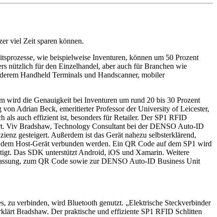
r viel Zeit sparen können.
sprozesse, wie beispielweise Inventuren, können um 50 Prozent
s nützlich für den Einzelhandel, aber auch für Branchen wie
 anderem Handheld Terminals und Handscanner, mobiler
dem wird die Genauigkeit bei Inventuren um rund 20 bis 30 Prozent
von Adrian Beck, emeritierter Professor der University of Leicester,
als auch effizient ist, besonders für Retailer. Der SP1 RFID
iert. Viv Bradshaw, Technology Consultant bei der DENSO Auto-ID
ienz gesteigert. Außerdem ist das Gerät nahezu selbsterklärend,
h mit dem Host-Gerät verbunden werden. Ein QR Code auf dem SP1 wird
ötigt. Das SDK unterstützt Android, iOS und Xamarin. Weitere
erfassung, zum QR Code sowie zur DENSO Auto-ID Business Unit
zu verbinden, wird Bluetooth genutzt. „Elektrische Steckverbinder
rklärt Bradshaw. Der praktische und effiziente SP1 RFID Schlitten