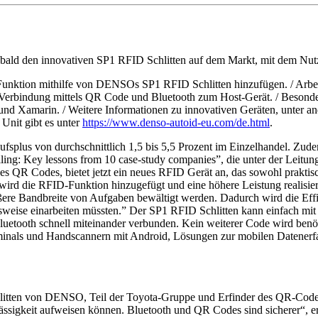
ald den innovativen SP1 RFID Schlitten auf dem Markt, mit dem Nutze
unktion mithilfe von DENSOs SP1 RFID Schlitten hinzufügen. / Arbeit
Verbindung mittels QR Code und Bluetooth zum Host-Gerät. / Besonder
 und Xamarin. / Weitere Informationen zu innovativen Geräten, unter
nit gibt es unter
https://www.denso-autoid-eu.com/de.html
.
aufsplus von durchschnittlich 1,5 bis 5,5 Prozent im Einzelhandel. Zu
ing: Key lessons from 10 case-study companies”, die unter der Leitung 
QR Codes, bietet jetzt ein neues RFID Gerät an, das sowohl praktisch 
 wird die RFID-Funktion hinzugefügt und eine höhere Leistung realis
ßere Bandbreite von Aufgaben bewältigt werden. Dadurch wird die Effiz
ktionsweise einarbeiten müssten.” Der SP1 RFID Schlitten kann einfac
luetooth schnell miteinander verbunden. Kein weiterer Code wird ben
rminals und Handscannern mit Android, Lösungen zur mobilen Daten
tten von DENSO, Teil der Toyota-Gruppe und Erfinder des QR-Codes, 
lässigkeit aufweisen können. Bluetooth und QR Codes sind sicherer“, e