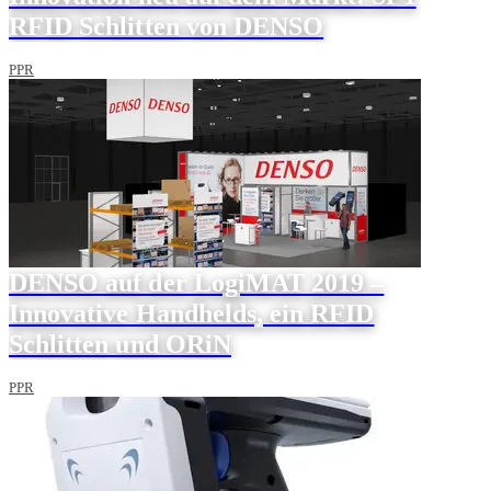
RFID Schlitten von DENSO
PPR
DENSO auf der LogiMAT 2019 –
Innovative Handhelds, ein RFID
Schlitten und ORiN
PPR