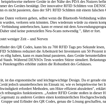
h beispielsweise mehrere Geräte in der Nähe des PDA des Nutzers befin
mer des Gerätes bestätigt. Der innovative RFID Schlitten von DENS
n es nicht passieren, dass der SP1 RFID Schlitten mit einem falschen
 keine Daten verloren gehen, selbst wenn die Bluetooth-Verbindung wä
sen wurden, verloren sein könnten. Dies wiederum würde zu einem kom
ose Verbindung unterbrochen, kann er erneut mit dem Anwendungsprogra
aher sind keine potenziellen Neu-Scans notwendig ", fährt er fort.
stet weniger Zeit – und Nerven
der des QR Codes, kann bis zu 700 RFID Tags pro Sekunde lesen, was 
ID Schlittens reduziert die Arbeitszeit bei Inventuren um 50 Prozent
 es eilig haben, kann es manchmal passieren, dass Geräte herunterfallen
 und Staub. Während DENSOs Tests wurden Stürze simuliert. Belastungsp
s Pistolengriffes erhöhte zudem die Robustheit des Gehäuses.
ät, ist das ergonomische und leichtgewichtige Design. Da er gerade e
t jedoch ununterbrochen im Einsatz ist, wie es beispielsweise bei Inve
chwindigkeit erfordert Methoden, um Hitze effizient abzuleiten", erkl
 reibungslos funktionieren. „Andere RFID Geräte stoßen in dieser H
 Gegensatz zu anderen Geräten einen kontinuierlichen Hochgeschwindi
a Gruppe und Erfinder des QR Codes, genau die Lösung geschaffen, na