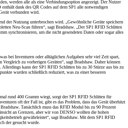
den, werden alle als eine Verbindungsoption angezeigt. Der Nutzer
O enthält dank des QR Codes auf dem SP1 alle notwendigen
 Gerät verbunden wird.
hrend der Nutzung unterbrochen wird. „Gewöhnliche Geräte speichern
pletten Neu-Scan führen“, sagt Bradshaw. „Der SP1 RFID Schlitten
mm synchronisieren, um die nicht gesendeten Daten oder sogar alles
bei Inventuren oder alltäglichen Aufgaben sehr viel Zeit spart,
 im Vergleich zu vorherigen Geräten“, sagt Bradshaw. Daher können
. Allerdings kann der SP1 RFID Schlitten bis zu 30 Stürze aus bis zu
unkte wurden schließlich reduziert, was zu einer besseren
inmal rund 400 Gramm wiegt, sorgt der SP1 RFID Schlitten für
nturen oft der Fall ist, gibt es das Problem, dass das Gerät überhitzt
ärt Bradshaw. Tatsächlich muss das RFID Modul bis zu 90 Prozent
insicht an Grenzen, aber wir von DENSO wollten die hohen
gkeitsbetrieb gewährleistet“, sagt Bradshaw. Mit dem SP1 RFID
ch der gesucht wurde.