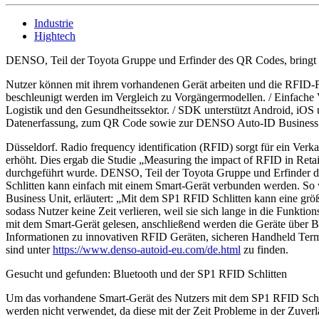
Industrie
Hightech
DENSO, Teil der Toyota Gruppe und Erfinder des QR Codes, bringt b
Nutzer können mit ihrem vorhandenen Gerät arbeiten und die RFID-F
beschleunigt werden im Vergleich zu Vorgängermodellen. / Einfache 
Logistik und den Gesundheitssektor. / SDK unterstützt Android, iOS
Datenerfassung, zum QR Code sowie zur DENSO Auto-ID Business U
Düsseldorf. Radio frequency identification (RFID) sorgt für ein Verk
erhöht. Dies ergab die Studie „Measuring the impact of RFID in Retail
durchgeführt wurde. DENSO, Teil der Toyota Gruppe und Erfinder des 
Schlitten kann einfach mit einem Smart-Gerät verbunden werden. So
Business Unit, erläutert: „Mit dem SP1 RFID Schlitten kann eine grö
sodass Nutzer keine Zeit verlieren, weil sie sich lange in die Fun
mit dem Smart-Gerät gelesen, anschließend werden die Geräte über B
Informationen zu innovativen RFID Geräten, sicheren Handheld Te
sind unter
https://www.denso-autoid-eu.com/de.html
zu finden.
Gesucht und gefunden: Bluetooth und der SP1 RFID Schlitten
Um das vorhandene Smart-Gerät des Nutzers mit dem SP1 RFID Schli
werden nicht verwendet, da diese mit der Zeit Probleme in der Zuver