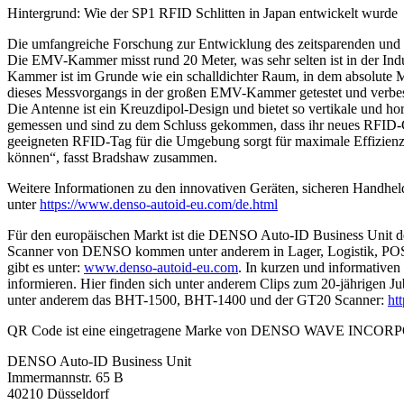
Hintergrund: Wie der SP1 RFID Schlitten in Japan entwickelt wurde
Die umfangreiche Forschung zur Entwicklung des zeitsparenden un
Die EMV-Kammer misst rund 20 Meter, was sehr selten ist in der Ind
Kammer ist im Grunde wie ein schalldichter Raum, in dem absolute 
dieses Messvorgangs in der großen EMV-Kammer getestet und verbess
Die Antenne ist ein Kreuzdipol-Design und bietet so vertikale und 
gemessen und sind zu dem Schluss gekommen, dass ihr neues RFID-Ge
geeigneten RFID-Tag für die Umgebung sorgt für maximale Effizienz
können“, fasst Bradshaw zusammen.
Weitere Informationen zu den innovativen Geräten, sicheren Handh
unter
https://www.denso-autoid-eu.com/de.html
Für den europäischen Markt ist die DENSO Auto-ID Business Unit d
Scanner von DENSO kommen unter anderem in Lager, Logistik, POS,
gibt es unter:
www.denso-autoid-eu.com
. In kurzen und informative
informieren. Hier finden sich unter anderem Clips zum 20-jährigen 
unter anderem das BHT-1500, BHT-1400 und der GT20 Scanner:
ht
QR Code ist eine eingetragene Marke von DENSO WAVE INCO
DENSO Auto-ID Business Unit
Immermannstr. 65 B
40210 Düsseldorf