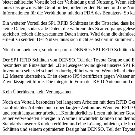
bietet zahlreiche Vorteile bei der Verbindung und Nutzung. Wenn sic
muss das gewünschte Gerät finden, indem er den Namen und die Num
Informationen für die Verbindung mit dem PDA des Benutzers. So kan
Ein weiterer Vorteil des SP1 RFID Schlittens ist die Tatsache, dass
keine Daten, sodass alle Daten, die während des Scanvorgangs gele
speichert jedoch alle gescannten Daten intern. Wird dann die drahtl
erneut zu senden. Der Nutzer muss sich nicht selbst darum kümmern. D
Nicht nur speichern, sondern sparen: DENSOs SP1 RFID Schlitten ko
Der SP1 RFID Schlitten von DENSO, Teil der Toyota Gruppe und Erfin
besonders im Einzelhandel. „Die Lesegeschwindigkeit unseres SP1 RF
Inventuren sehr viel schneller durchgeführt werden. Wenn Mitarbeiter
1,2 Metern überstehen. Er ist ebenso IP54 zertifiziert gegen Wasser
Zuverlässigkeit führte. Die integrierte Form der RFID Antenne und de
Kein Überhitzen, kein Verlangsamen
Noch ein Vorteil, besonders bei längerem Arbeiten mit dem RFID Ger
komfortables Arbeiten auch über längere Zeiträume. Wenn ein RFID Gerä
und somit langsamer arbeitet. „Kontinuierliches Lesen mit hoher Ges
seiner verwendeten Energie in Wärme umwandeln können und dennoch
Standards unserer Kunden erfüllen und eine Lösung anbieten, die im
Schlitten und seinem optimierten Design hat DENSO, Teil der Toyot