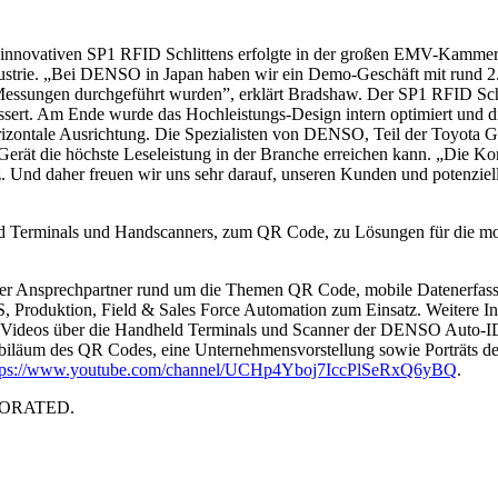
d innovativen SP1 RFID Schlittens erfolgte in der großen EMV-Kamm
ustrie. „Bei DENSO in Japan haben wir ein Demo-Geschäft mit rund 2.
Messungen durchgeführt wurden”, erklärt Bradshaw. Der SP1 RFID Schl
ert. Am Ende wurde das Hochleistungs-Design intern optimiert und di
horizontale Ausrichtung. Die Spezialisten von DENSO, Teil der Toyota
rät die höchste Leseleistung in der Branche erreichen kann. „Die Ko
. Und daher freuen wir uns sehr darauf, unseren Kunden und potenzie
eld Terminals und Handscanners, zum QR Code, zu Lösungen für die m
er Ansprechpartner rund um die Themen QR Code, mobile Datenerfassu
 Produktion, Field & Sales Force Automation zum Einsatz. Weitere 
n Videos über die Handheld Terminals und Scanner der DENSO Auto-ID
Jubiläum des QR Codes, eine Unternehmensvorstellung sowie Porträts d
tps://www.youtube.com/channel/UCHp4Yboj7IccPlSeRxQ6yBQ
.
RPORATED.