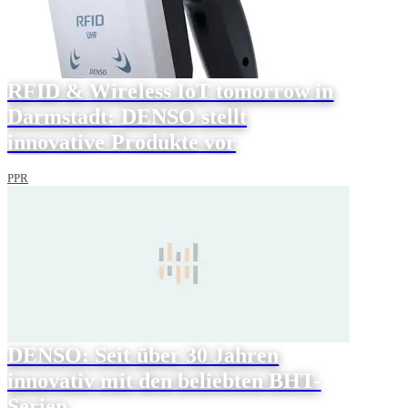
RFID & Wireless IoT tomorrow in
Darmstadt: DENSO stellt
innovative Produkte vor
PPR
DENSO: Seit über 30 Jahren
innovativ mit den beliebten BHT-
Serien