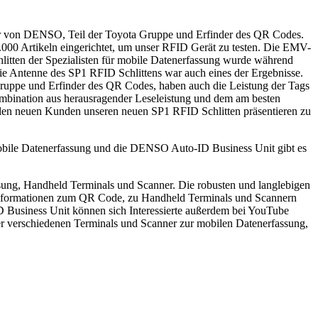
er von DENSO, Teil der Toyota Gruppe und Erfinder des QR Codes.
000 Artikeln eingerichtet, um unser RFID Gerät zu testen. Die EMV-
itten der Spezialisten für mobile Datenerfassung wurde während
e Antenne des SP1 RFID Schlittens war auch eines der Ergebnisse.
 Gruppe und Erfinder des QR Codes, haben auch die Leistung der Tags
mbination aus herausragender Leseleistung und dem am besten
llen neuen Kunden unseren neuen SP1 RFID Schlitten präsentieren zu
obile Datenerfassung und die DENSO Auto-ID Business Unit gibt es
ng, Handheld Terminals und Scanner. Die robusten und langlebigen
Informationen zum QR Code, zu Handheld Terminals und Scannern
 Business Unit können sich Interessierte außerdem bei YouTube
er verschiedenen Terminals und Scanner zur mobilen Datenerfassung,