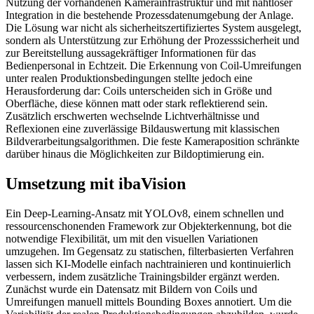
Nutzung der vorhandenen Kamerainfrastruktur und mit nahtloser
Integration in die bestehende Prozessdatenumgebung der Anlage.
Die Lösung war nicht als sicherheitszertifiziertes System ausgelegt,
sondern als Unterstützung zur Erhöhung der Prozesssicherheit und
zur Bereitstellung aussagekräftiger Informationen für das
Bedienpersonal in Echtzeit. Die Erkennung von Coil-Umreifungen
unter realen Produktionsbedingungen stellte jedoch eine
Herausforderung dar: Coils unterscheiden sich in Größe und
Oberfläche, diese können matt oder stark reflektierend sein.
Zusätzlich erschwerten wechselnde Lichtverhältnisse und
Reflexionen eine zuverlässige Bildauswertung mit klassischen
Bildverarbeitungsalgorithmen. Die feste Kameraposition schränkte
darüber hinaus die Möglichkeiten zur Bildoptimierung ein.
Umsetzung mit ibaVision
Ein Deep-Learning-Ansatz mit YOLOv8, einem schnellen und
ressourcenschonenden Framework zur Objekterkennung, bot die
notwendige Flexibilität, um mit den visuellen Variationen
umzugehen. Im Gegensatz zu statischen, filterbasierten Verfahren
lassen sich KI-Modelle einfach nachtrainieren und kontinuierlich
verbessern, indem zusätzliche Trainingsbilder ergänzt werden.
Zunächst wurde ein Datensatz mit Bildern von Coils und
Umreifungen manuell mittels Bounding Boxes annotiert. Um die