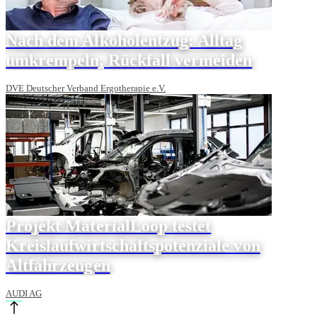
Nach dem Alkoholentzug: Alltag
umkrempeln, Rückfall vermeiden
DVE Deutscher Verband Ergotherapie e.V.
Projekt MaterialLoop testet
Kreislaufwirtschaftspotenziale von
Altfahrzeugen
AUDI AG