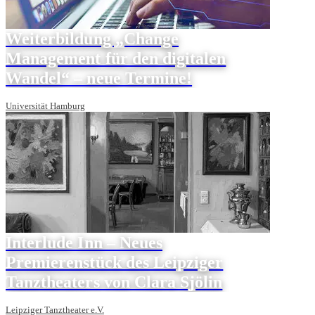
Weiterbildung „Change
Management für den digitalen
Wandel“ – neue Termine!
Universität Hamburg
Interlude Inn – Neues
Premierenstück des Leipziger
Tanztheaters von Clara Sjölin
Leipziger Tanztheater e.V.