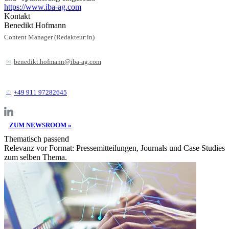
https://www.iba-ag.com
Kontakt
Benedikt Hofmann
Content Manager (Redakteur:in)
benedikt.hofmann@iba-ag.com
+49 911 97282645
ZUM NEWSROOM »
Thematisch passend
Relevanz vor Format: Pressemitteilungen, Journals und Case Studies
zum selben Thema.