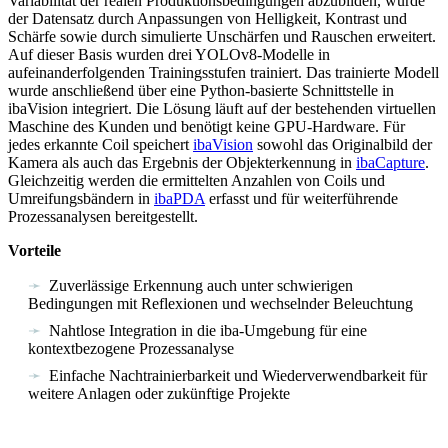
Variabilität der realen Produktionsbedingungen abzubilden, wurde
der Datensatz durch Anpassungen von Helligkeit, Kontrast und
Schärfe sowie durch simulierte Unschärfen und Rauschen erweitert.
Auf dieser Basis wurden drei YOLOv8-Modelle in
aufeinanderfolgenden Trainingsstufen trainiert. Das trainierte Modell
wurde anschließend über eine Python-basierte Schnittstelle in
ibaVision integriert. Die Lösung läuft auf der bestehenden virtuellen
Maschine des Kunden und benötigt keine GPU-Hardware. Für
jedes erkannte Coil speichert
ibaVision
sowohl das Originalbild der
Kamera als auch das Ergebnis der Objekterkennung in
ibaCapture
.
Gleichzeitig werden die ermittelten Anzahlen von Coils und
Umreifungsbändern in
ibaPDA
erfasst und für weiterführende
Prozessanalysen bereitgestellt.
Vorteile
Zuverlässige Erkennung auch unter schwierigen
Bedingungen mit Reflexionen und wechselnder Beleuchtung
Nahtlose Integration in die iba-Umgebung für eine
kontextbezogene Prozessanalyse
Einfache Nachtrainierbarkeit und Wiederverwendbarkeit für
weitere Anlagen oder zukünftige Projekte