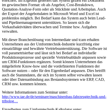
erleichert. Im Ergebnis generiert das System gezielt ein Dokument
im gewünschten Format: ob als Angebot, Cost-Breakdown,
Quotation-Analyse-Form oder als Stückliste und Arbeitsplan. Auch
der Export der Angebotsdaten in Microsoft Word und Excel ist
problemlos möglich. Bei Bedarf kann das System auch beim Lead-
und Pipelinemanagement unterstützen. So lassen sich die
Verkaufsaktivitäten überwachen und Termine bzw. Aufgaben
verwalten.
Mit dieser Branchenlösung von Intermediate und tcam erhalten
Unternehmen aus der Umformtechnik-Industrie kurzfristig eine
einsatzfähige und bewährte Vertriebsunterstützung. Die Software ist
voll parametrisierbar und lässt sich bei Bedarf an individuelle
Produktionsprozesse und spezielle Vertriebsabläufe anpassen sowie
um CRM-Funktionen ergänzen. Somit können Unternehmen das
mitgelieferte Know-how und die vordefinierten Funktionen der
Software nutzen – oder für den Eigenbedarf anpassen. Dies betrifft
auch die Stammdaten, die sich im System selbst verwalten lassen
oder über Datenanbindung aus Bestandssystemen wie ERP, CAD,
CRM usw. kommen können.
Weitere Informationen zum Seminar unter:
http://www.tae.de/de/seminare/maschinenbau-fahrzeugtechnik-und-
tribolog…
Einzelheiten zum Umformtechnik-Kalkulator unter: