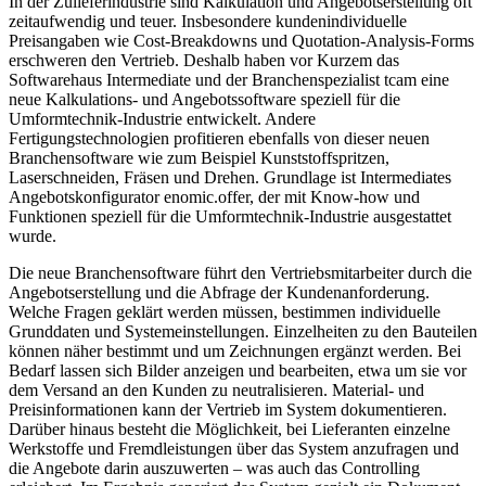
In der Zulieferindustrie sind Kalkulation und Angebotserstellung oft
zeitaufwendig und teuer. Insbesondere kundenindividuelle
Preisangaben wie Cost-Breakdowns und Quotation-Analysis-Forms
erschweren den Vertrieb. Deshalb haben vor Kurzem das
Softwarehaus Intermediate und der Branchenspezialist tcam eine
neue Kalkulations- und Angebotssoftware speziell für die
Umformtechnik-Industrie entwickelt. Andere
Fertigungstechnologien profitieren ebenfalls von dieser neuen
Branchensoftware wie zum Beispiel Kunststoffspritzen,
Laserschneiden, Fräsen und Drehen. Grundlage ist Intermediates
Angebotskonfigurator enomic.offer, der mit Know-how und
Funktionen speziell für die Umformtechnik-Industrie ausgestattet
wurde.
Die neue Branchensoftware führt den Vertriebsmitarbeiter durch die
Angebotserstellung und die Abfrage der Kundenanforderung.
Welche Fragen geklärt werden müssen, bestimmen individuelle
Grunddaten und Systemeinstellungen. Einzelheiten zu den Bauteilen
können näher bestimmt und um Zeichnungen ergänzt werden. Bei
Bedarf lassen sich Bilder anzeigen und bearbeiten, etwa um sie vor
dem Versand an den Kunden zu neutralisieren. Material- und
Preisinformationen kann der Vertrieb im System dokumentieren.
Darüber hinaus besteht die Möglichkeit, bei Lieferanten einzelne
Werkstoffe und Fremdleistungen über das System anzufragen und
die Angebote darin auszuwerten – was auch das Controlling