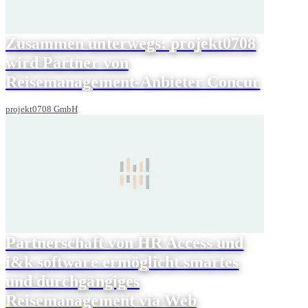
Zusammen unterwegs: projekt0708
wird Partner von
Reisemanagement-Anbieter Concur
projekt0708 GmbH
Partnerschaft von HR Access und
i&k software ermöglicht smartes
und durchgängiges
Reisemanagement via Web