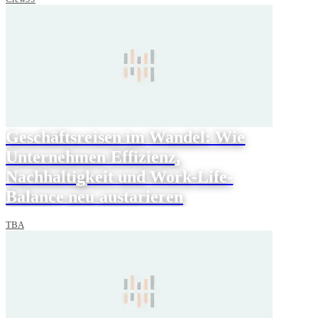
Geschäftsreisen im Wandel: Wie
Unternehmen Effizienz,
Nachhaltigkeit und Work-Life-
Balance neu austarieren
TBA