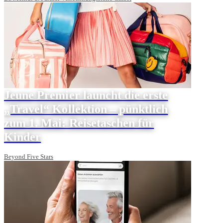
Jeune Premier launcht die erste
„Travel“ Kollektion – pünktlich
zum 1. Mai: Reisetaschen für
Kinder
Beyond Five Stars