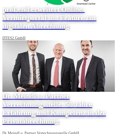
proLend erweitert Online-
Vermietportal um Feature zur
digitalen Abrechnung
DTES2 GmbH
Dr. Meindl u. Partner
Verrechnungsstelle: 50 Jahre
Erfahrung und Kompetenz in der
Privatabrechnung
Dr. Meindl u. Partner Verrechnungsstelle GmbH