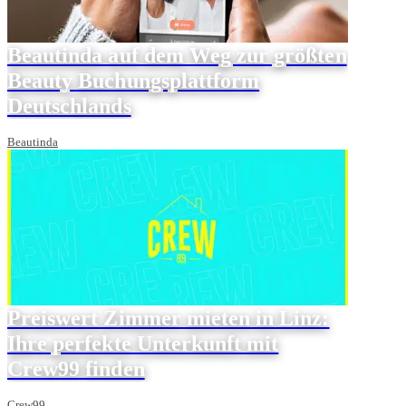
Beautinda auf dem Weg zur größten
Beauty Buchungsplattform
Deutschlands
Beautinda
Preiswert Zimmer mieten in Linz:
Ihre perfekte Unterkunft mit
Crew99 finden
Crew99