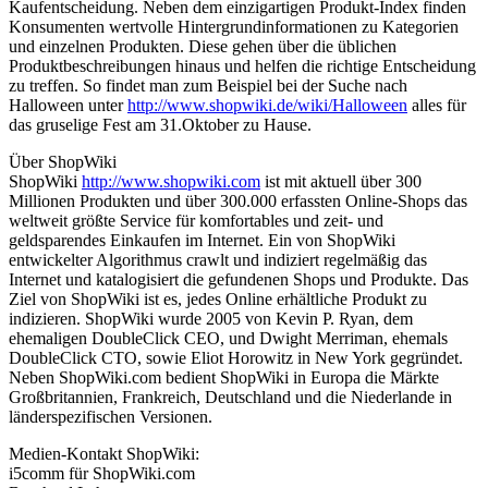
Kaufentscheidung. Neben dem einzigartigen Produkt-Index finden
Konsumenten wertvolle Hintergrundinformationen zu Kategorien
und einzelnen Produkten. Diese gehen über die üblichen
Produktbeschreibungen hinaus und helfen die richtige Entscheidung
zu treffen. So findet man zum Beispiel bei der Suche nach
Halloween unter
http://www.shopwiki.de/wiki/Halloween
alles für
das gruselige Fest am 31.Oktober zu Hause.
Über ShopWiki
ShopWiki
http://www.shopwiki.com
ist mit aktuell über 300
Millionen Produkten und über 300.000 erfassten Online-Shops das
weltweit größte Service für komfortables und zeit- und
geldsparendes Einkaufen im Internet. Ein von ShopWiki
entwickelter Algorithmus crawlt und indiziert regelmäßig das
Internet und katalogisiert die gefundenen Shops und Produkte. Das
Ziel von ShopWiki ist es, jedes Online erhältliche Produkt zu
indizieren. ShopWiki wurde 2005 von Kevin P. Ryan, dem
ehemaligen DoubleClick CEO, und Dwight Merriman, ehemals
DoubleClick CTO, sowie Eliot Horowitz in New York gegründet.
Neben ShopWiki.com bedient ShopWiki in Europa die Märkte
Großbritannien, Frankreich, Deutschland und die Niederlande in
länderspezifischen Versionen.
Medien-Kontakt ShopWiki:
i5comm für ShopWiki.com