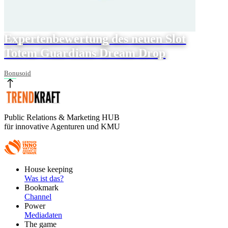
Expertenbewertung des neuen Slot
Totem Guardians Dream Drop
Bonusoid
Public Relations & Marketing HUB
für innovative Agenturen und KMU
Footer
House keeping
Main
Was ist das?
Bookmark
Channel
Power
Mediadaten
The game