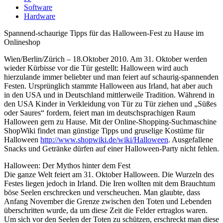
Software
Hardware
Spannend-schaurige Tipps für das Halloween-Fest zu Hause im
Onlineshop
Wien/Berlin/Zürich – 18.Oktober 2010. Am 31. Oktober werden
wieder Kürbisse vor die Tür gestellt: Halloween wird auch
hierzulande immer beliebter und man feiert auf schaurig-spannenden
Festen. Ursprünglich stammte Halloween aus Irland, hat aber auch
in den USA und in Deutschland mittlerweile Tradition. Während in
den USA Kinder in Verkleidung von Tür zu Tür ziehen und „Süßes
oder Saures“ fordern, feiert man im deutschsprachigen Raum
Halloween gern zu Hause. Mit der Online-Shopping-Suchmaschine
ShopWiki findet man günstige Tipps und gruselige Kostüme für
Halloween
http://www.shopwiki.de/wiki/Halloween
. Ausgefallene
Snacks und Getränke dürfen auf einer Halloween-Party nicht fehlen.
Halloween: Der Mythos hinter dem Fest
Die ganze Welt feiert am 31. Oktober Halloween. Die Wurzeln des
Festes liegen jedoch in Irland. Die Iren wollten mit dem Brauchtum
böse Seelen erschrecken und verscheuchen. Man glaubte, dass
Anfang November die Grenze zwischen den Toten und Lebenden
überschritten wurde, da um diese Zeit die Felder ertraglos waren.
Um sich vor den Seelen der Toten zu schützen, erschreckt man diese