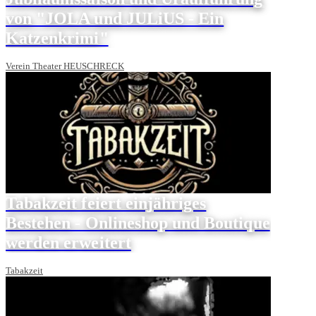
von "JOLA und JULiUS - Ein
Katzenkrimi"
Verein Theater HEUSCHRECK
Tabakzeit feiert einjähriges
Bestehen - Onlineshop und Boutique
werden erweitert
Tabakzeit