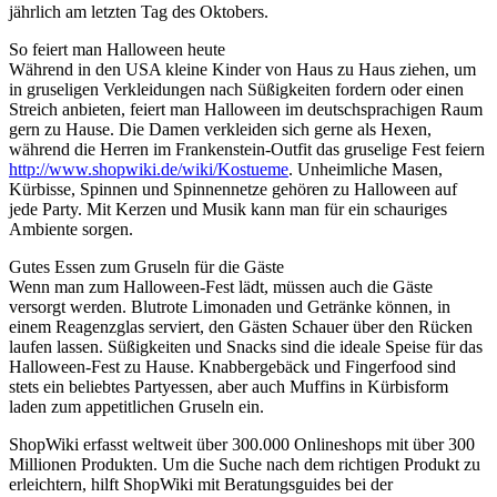
jährlich am letzten Tag des Oktobers.
So feiert man Halloween heute
Während in den USA kleine Kinder von Haus zu Haus ziehen, um
in gruseligen Verkleidungen nach Süßigkeiten fordern oder einen
Streich anbieten, feiert man Halloween im deutschsprachigen Raum
gern zu Hause. Die Damen verkleiden sich gerne als Hexen,
während die Herren im Frankenstein-Outfit das gruselige Fest feiern
http://www.shopwiki.de/wiki/Kostueme
. Unheimliche Masen,
Kürbisse, Spinnen und Spinnennetze gehören zu Halloween auf
jede Party. Mit Kerzen und Musik kann man für ein schauriges
Ambiente sorgen.
Gutes Essen zum Gruseln für die Gäste
Wenn man zum Halloween-Fest lädt, müssen auch die Gäste
versorgt werden. Blutrote Limonaden und Getränke können, in
einem Reagenzglas serviert, den Gästen Schauer über den Rücken
laufen lassen. Süßigkeiten und Snacks sind die ideale Speise für das
Halloween-Fest zu Hause. Knabbergebäck und Fingerfood sind
stets ein beliebtes Partyessen, aber auch Muffins in Kürbisform
laden zum appetitlichen Gruseln ein.
ShopWiki erfasst weltweit über 300.000 Onlineshops mit über 300
Millionen Produkten. Um die Suche nach dem richtigen Produkt zu
erleichtern, hilft ShopWiki mit Beratungsguides bei der