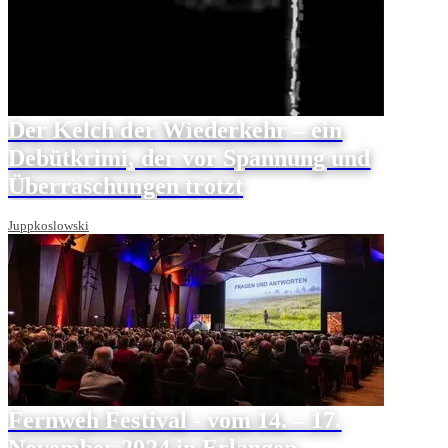
Der Kelch der Wiederkehr – ein
Debütkrimi, der vor Spannung und
Überraschungen trotzt
Juppkoslowski
Fernweh Festival - vom 14. – 17.
November 2024 in Erlangen