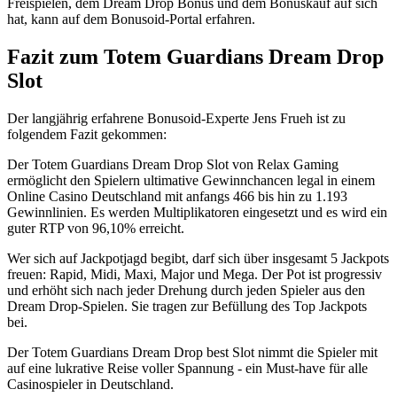
Freispielen, dem Dream Drop Bonus und dem Bonuskauf auf sich
hat, kann auf dem Bonusoid-Portal erfahren.
Fazit zum Totem Guardians Dream Drop
Slot
Der langjährig erfahrene Bonusoid-Experte Jens Frueh ist zu
folgendem Fazit gekommen:
Der Totem Guardians Dream Drop Slot von Relax Gaming
ermöglicht den Spielern ultimative Gewinnchancen legal in einem
Online Casino Deutschland mit anfangs 466 bis hin zu 1.193
Gewinnlinien. Es werden Multiplikatoren eingesetzt und es wird ein
guter RTP von 96,10% erreicht.
Wer sich auf Jackpotjagd begibt, darf sich über insgesamt 5 Jackpots
freuen: Rapid, Midi, Maxi, Major und Mega. Der Pot ist progressiv
und erhöht sich nach jeder Drehung durch jeden Spieler aus den
Dream Drop-Spielen. Sie tragen zur Befüllung des Top Jackpots
bei.
Der Totem Guardians Dream Drop best Slot nimmt die Spieler mit
auf eine lukrative Reise voller Spannung - ein Must-have für alle
Casinospieler in Deutschland.