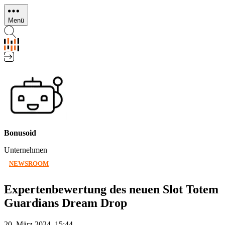
Direkt
zum
Menü
Inhalt
Bonusoid
Unternehmen
NEWSROOM
Expertenbewertung des neuen Slot Totem
Guardians Dream Drop
20. März 2024, 15:44