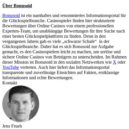
Über Bonusoid
Bonusoid
ist ein namhaftes und renommiertes Informationsportal für
die Glücksspielbranche. Casinospieler finden hier strukturierte
Bewertungen über Online Casinos von einem professionellen
Experten-Team, um unabhängige Bewertungen für ihre Suche nach
einer besten Glücksspielplattform zu finden. Denn in den
vergangenen Jahren gab es viele „schwarze Schafe“ in der
Glücksspielbranche. Daher hat es sich Bonusoid zur Aufgabe
gemacht, es den Casinospielern leicht zu machen, um seriöse und
sichere Online Casinos von Betrügern zu unterscheiden. Im Rahmen
dieser Mission ist Bonusoid in den sozialen Netzwerken wie
X
oder
YouTube
vertreten. Auch hier liefert das Informationsportal
transparente und zuverlässige Einsichten auf Fakten, erstklassige
Informationen und echte Bewertungen.
Kontakt
Jens Frueh