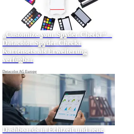
„Customize your Spyder Checkr“ –
Datacolor Spyder Checkr
Kartensets als Erweiterung
verfügbar
Datacolor AG Europe
Dashboards in Echtzeit und neue