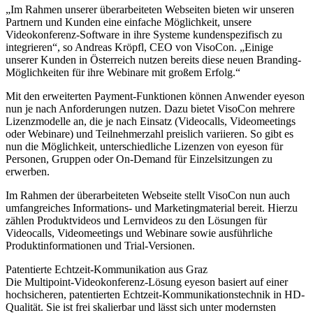
„Im Rahmen unserer überarbeiteten Webseiten bieten wir unseren
Partnern und Kunden eine einfache Möglichkeit, unsere
Videokonferenz-Software in ihre Systeme kundenspezifisch zu
integrieren“, so Andreas Kröpfl, CEO von VisoCon. „Einige
unserer Kunden in Österreich nutzen bereits diese neuen Branding-
Möglichkeiten für ihre Webinare mit großem Erfolg.“
Mit den erweiterten Payment-Funktionen können Anwender eyeson
nun je nach Anforderungen nutzen. Dazu bietet VisoCon mehrere
Lizenzmodelle an, die je nach Einsatz (Videocalls, Videomeetings
oder Webinare) und Teilnehmerzahl preislich variieren. So gibt es
nun die Möglichkeit, unterschiedliche Lizenzen von eyeson für
Personen, Gruppen oder On-Demand für Einzelsitzungen zu
erwerben.
Im Rahmen der überarbeiteten Webseite stellt VisoCon nun auch
umfangreiches Informations- und Marketingmaterial bereit. Hierzu
zählen Produktvideos und Lernvideos zu den Lösungen für
Videocalls, Videomeetings und Webinare sowie ausführliche
Produktinformationen und Trial-Versionen.
Patentierte Echtzeit-Kommunikation aus Graz
Die Multipoint-Videokonferenz-Lösung eyeson basiert auf einer
hochsicheren, patentierten Echtzeit-Kommunikationstechnik in HD-
Qualität. Sie ist frei skalierbar und lässt sich unter modernsten