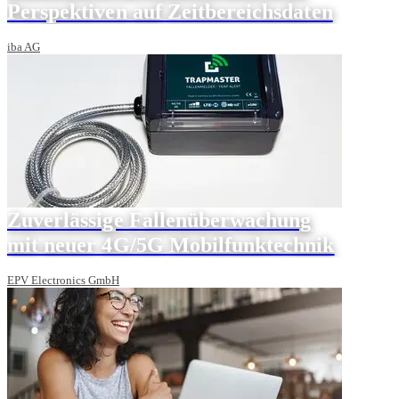
Perspektiven auf Zeitbereichsdaten
iba AG
Zuverlässige Fallenüberwachung
mit neuer 4G/5G Mobilfunktechnik
EPV Electronics GmbH