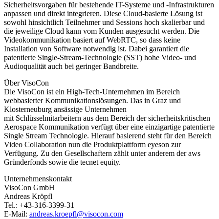
Sicherheitsvorgaben für bestehende IT-Systeme und -Infrastrukturen
anpassen und direkt integrieren. Diese Cloud-basierte Lösung ist
sowohl hinsichtlich Teilnehmer und Sessions hoch skalierbar und
die jeweilige Cloud kann vom Kunden ausgesucht werden. Die
Videokommunikation basiert auf WebRTC, so dass keine
Installation von Software notwendig ist. Dabei garantiert die
patentierte Single-Stream-Technologie (SST) hohe Video- und
Audioqualität auch bei geringer Bandbreite.
Über VisoCon
Die VisoCon ist ein High-Tech-Unternehmen im Bereich
webbasierter Kommunikationslösungen. Das in Graz und
Klosterneuburg ansässige Unternehmen
mit Schlüsselmitarbeitern aus dem Bereich der sicherheitskritischen
Aerospace Kommunikation verfügt über eine einzigartige patentierte
Single Stream Technologie. Hierauf basierend steht für den Bereich
Video Collaboration nun die Produktplattform eyeson zur
Verfügung. Zu den Gesellschaftern zählt unter anderem der aws
Gründerfonds sowie die tecnet equity.
Unternehmenskontakt
VisoCon GmbH
Andreas Kröpfl
Tel.: +43-316-3399-31
E-Mail:
andreas.kroepfl@visocon.com