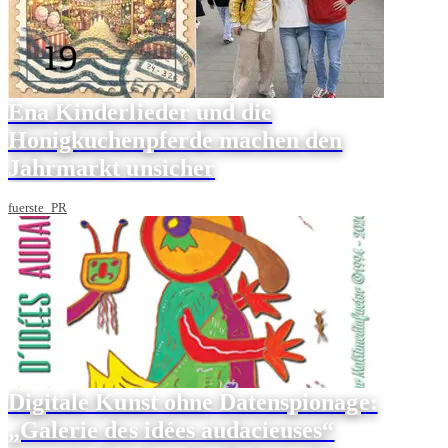
Ena Kinderlieder und die
Honigkuchenpferde machen den
Jahrmarkt unsicher
fuerste_PR
Digitale Kunst ohne Datenspionage:
„Galerie des idées audacieuses“