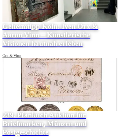
Geheimtipp Köln: Iven Orx &
Aaron Vinn – Künstlerische
Visionen hautnah erleben
Orx & Vinn
239. Pfankuch Auktion für
Briefmarken, Münzen und
Postgeschichte