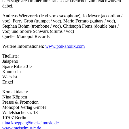
backstage area immer ihre Tabasco-Fläschchen zum Nachwürzen
dabei.
Andreas Wieczorek (lead voc / saxophone), Jo Meyer (accordion /
voc), Ferry Grott (trumpet / voc), Mario Ferraro (guitars / voc),
Stephan Bohm (trombone / voc), Christoph Frenz (double bass /
voc) und Snorre Schwarz (drums / voc)
Quelle: Monopol Records
Weitere Informationen:
www.polkaholix.com
Titelliste:
Jalapeno
Spare Ribs 2013
Kann sein
Wie's ist
Engel
Kontaktdaten:
Nina Köppen
Presse & Promotion
Monopol-Verlag GmbH
Wittelsbacherstr. 18
10707 Berlin
nina.koeppen@meiselmusic.de
www.meiselmusic.de