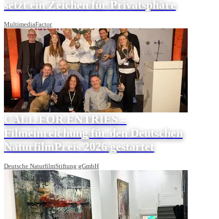
setzt ein Zeichen für Privatsphäre
MultimediaFactor
CALL FOR ENTRIES –
Filmeinreichung für den Deutschen
NaturfilmPreis 2026 gestartet
Deutsche NaturfilmStiftung gGmbH