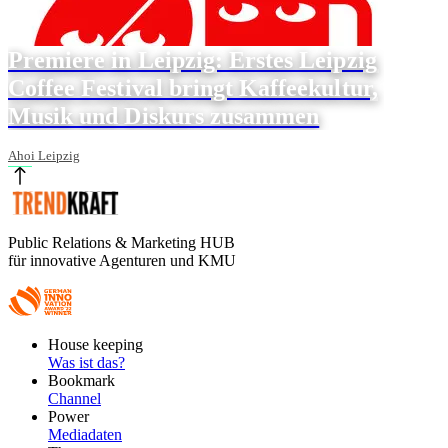
Premiere in Leipzig: Erstes Leipzig
Coffee Festival bringt Kaffeekultur,
Musik und Diskurs zusammen
Ahoi Leipzig
Public Relations & Marketing HUB
für innovative Agenturen und KMU
Footer
House keeping
Main
Was ist das?
Bookmark
Channel
Power
Mediadaten