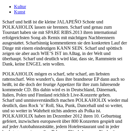
Kultur
Kunst
Scharf und heiß ist die kleine JALAPEÑO Schote und
POLKAHOLIX lassen sie brennen. Scharf und genau zum
Tourstart haben sie mit SPARE RIBS.2013 ihren international
erfolgreichsten Song als Remix mit mächtigen Nachbrennern
ausgestattet. Scharfsinnig kommentieren sie den konkreten Lauf der
Dinge mit einem eindeutigen KANN SEIN. Scharf und spöttisch
zeigen sie aber auch WIE’S IST im Alltag, in der Welt und
überhaupt. Scharf und deutlich wird klar, dass sie, Rammstein sei
Dank, keine ENGEL sein wollen.
POLKAHOLIX mögen es scharf, sehr scharf, am liebsten
rattenscharf. Wen wundert’s, dass ihre brandneue EP dann auch so
heißt, ist die doch der feurige Appetizer für ihre zum Jahresende
kommende CD. Bis dahin wird es in Deutschland, Dänemark,
Italien, Polen und Finnland reichlich Live-Konzerte geben.
Scharf und unmissverständlich machen POLKAHOLIX wieder mal
deutlich, dass Rock ’n’ Roll, Ska, Punk, Dancehall und so weiter,
und so weiter in Wahrheit nichts anderes als Polka ist.
POLKAHOLIX haben im Dezember 2012 ihren 10. Geburtstag
gefeiert, inzwischen europaweit über 800 Konzerten gespielt und
auf jeder Autobahnraststätte, jedem Hotelrestaurant und in jeder