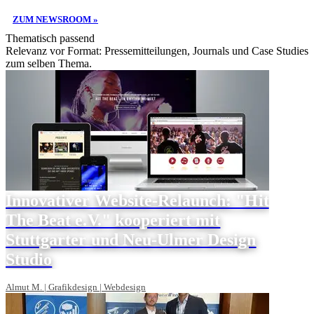
ZUM NEWSROOM »
Thematisch passend
Relevanz vor Format: Pressemitteilungen, Journals und Case Studies
zum selben Thema.
Innovativer Website-Relaunch: "Hit
The Beat e.V." kooperiert mit
Stuttgarter und Neu-Ulmer Design
Studio
Almut M. | Grafikdesign | Webdesign