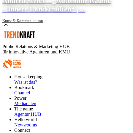
Andrea Steier – „Autonome Räume
– Innere Landschaften“ | ...
Kunst & Kommunikation
Public Relations & Marketing HUB
für innovative Agenturen und KMU
Footer
House keeping
Main
Was ist das?
Bookmark
Channel
Power
Mediadaten
The game
Agentur HUB
Hello world
Newsrooms
Connect