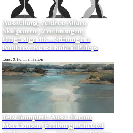
Ausstellung: Andreu Alfaro
Skulpturen | Zeichnungen |
Originalgrafik – Stiftung für
Konkrete Kunst Roland Phleps
Kunst & Kommunikation
Jetzt komplett: Ausst. Forum
Merzhausen (Freiburg): Christel