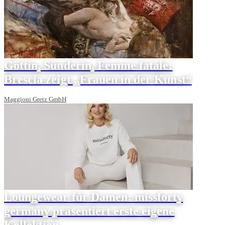
Göttin, Sünderin, Femme fatale:
Brescia zeigt „Frauen in der Kunst“
Maggioni Gretz GmbH
Loungewear für Damen: missforty
germany präsentiert erste eigene
Kollektion