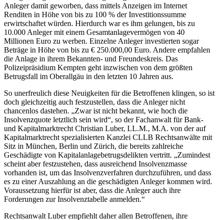
Anleger damit geworben, dass mittels Anzeigen im Internet
Renditen in Höhe von bis zu 100 % der Investitionssumme
erwirtschaftet würden. Hierdurch war es ihm gelungen, bis zu
10.000 Anleger mit einem Gesamtanlagevermögen von 40
Millionen Euro zu werben. Einzelne Anleger investierten sogar
Beträge in Höhe von bis zu € 250.000,00 Euro. Andere empfahlen
die Anlage in ihrem Bekannten- und Freundeskreis. Das
Polizeipräsidium Kempten geht inzwischen von dem größten
Betrugsfall im Oberallgäu in den letzten 10 Jahren aus.
So unerfreulich diese Neuigkeiten für die Betroffenen klingen, so ist
doch gleichzeitig auch festzustellen, dass die Anleger nicht
chancenlos dastehen. „Zwar ist nicht bekannt, wie hoch die
Insolvenzquote letztlich sein wird“, so der Fachanwalt für Bank-
und Kapitalmarktrecht Christian Luber, LL.M., M.A. von der auf
Kapitalmarktrecht spezialisierten Kanzlei CLLB Rechtsanwälte mit
Sitz in München, Berlin und Zürich, die bereits zahlreiche
Geschädigte von Kapitalanlagebetrugsdelikten vertritt. „Zumindest
scheint aber festzustehen, dass ausreichend Insolvenzmasse
vorhanden ist, um das Insolvenzverfahren durchzuführen, und dass
es zu einer Auszahlung an die geschädigten Anleger kommen wird.
Voraussetzung hierfür ist aber, dass die Anleger auch ihre
Forderungen zur Insolvenztabelle anmelden.“
Rechtsanwalt Luber empfiehlt daher allen Betroffenen, ihre