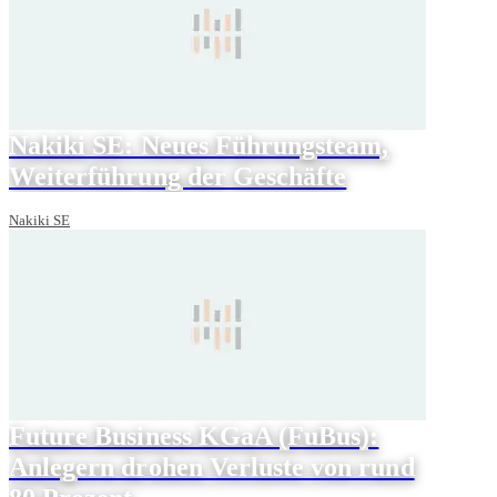
Nakiki SE: Neues Führungsteam,
Weiterführung der Geschäfte
Nakiki SE
Future Business KGaA (FuBus):
Anlegern drohen Verluste von rund