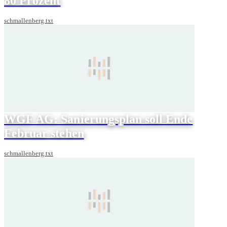
80 Prozent
schmallenberg.txt
WGF AG: Sanierungsplan soll Ende
Februar stehen
schmallenberg.txt