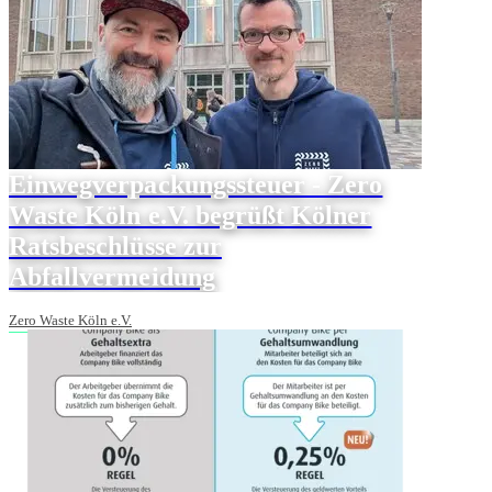
Einwegverpackungssteuer - Zero
Waste Köln e.V. begrüßt Kölner
Ratsbeschlüsse zur
Abfallvermeidung
Zero Waste Köln e.V.