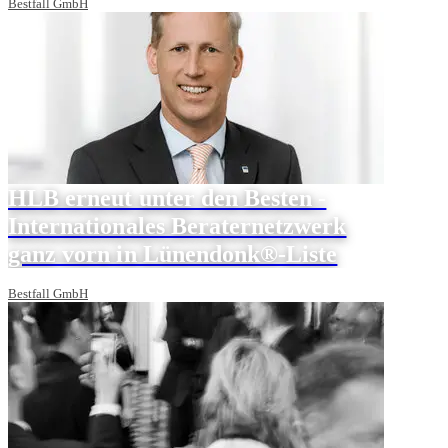
Bestfall GmbH
HLB erneut unter den Besten -
Internationales Beraternetzwerk
ganz vorn in Lünendonk®-Liste
Bestfall GmbH