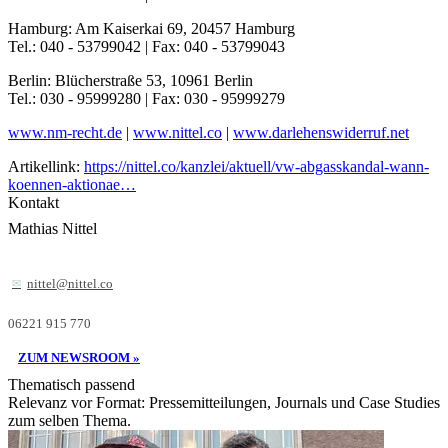
Hamburg: Am Kaiserkai 69, 20457 Hamburg
Tel.: 040 - 53799042 | Fax: 040 - 53799043
Berlin: Blücherstraße 53, 10961 Berlin
Tel.: 030 - 95999280 | Fax: 030 - 95999279
www.nm-recht.de
|
www.nittel.co
|
www.darlehenswiderruf.net
Artikellink:
https://nittel.co/kanzlei/aktuell/vw-abgasskandal-wann-
koennen-aktionae…
Kontakt
Mathias Nittel
nittel@nittel.co
06221 915 770
ZUM NEWSROOM »
Thematisch passend
Relevanz vor Format: Pressemitteilungen, Journals und Case Studies
zum selben Thema.