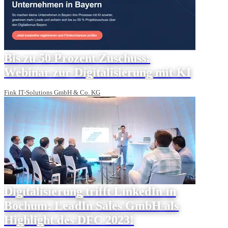
Bis zu 50 Prozent Zuschuss:
Webinar zur Digitalisierung mit KI
Fink IT-Solutions GmbH & Co. KG
Digitalisierung trifft LinkedIn in
Bochum: LeadIn Sales GmbH als
Highlight des DFC 2023!