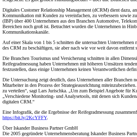
Digitales Customer Relationship Management (dCRM) dient dazu, anha
Kommunikation mit Kunden zu vereinfachen, zu verbessern sowie zu au
(IBP) über 400 Unternehmen aus den Branchen Automotive, Telekommun
Bereichen noch groß ist. Betrachtet wurden die Unternehmen in Hinbl
Kommunikationskanäle.
Auf einer Skala von 1 bis 5 schnitten die untersuchten Unternehmen
des CRM zu beschäftigen, sie aber nach wie vor weit davon entfernt s
Die Branchen Tourismus und Versicherung schnitten in allen Dimensio
Reifegradmessung haben Unternehmen mit höheren Umsätzen tendenziell
festzustellen, dass einige Unternehmen keinen Verantwortlichen defin
Die Untersuchung zeigt deutlich, dass Unternehmen aller Branchen 
Mitarbeiter in den Prozess der Strategieausrichtung miteinzubeziehe
zu verteilen“, sagt Lars Jurischka. „Um zum Beispiel Angebote für 
„Verschiedene Monitoring- und Analysetools, mit denen sich Kundenak
digitalen CRM.“
Eine Infografik, die die Ergebnisse der Reifegradmessung zusammenfa
https://bit.ly/2KcYFFY
.
Über Iskander Business Partner GmbH
Die 2005 gegründete Unternehmensberatung Iskander Business Partner