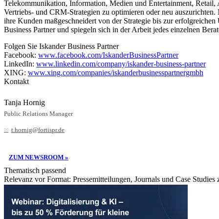
Telekommunikation, Information, Medien und Entertainment, Retail, A
Vertriebs- und CRM-Strategien zu optimieren oder neu auszurichten. 
ihre Kunden maßgeschneidert von der Strategie bis zur erfolgreiche
Business Partner und spiegeln sich in der Arbeit jedes einzelnen Berat
Folgen Sie Iskander Business Partner
Facebook:
www.facebook.com/IskanderBusinessPartner
LinkedIn:
www.linkedin.com/company/iskander-business-partner
XING:
www.xing.com/companies/iskanderbusinesspartnergmbh
Kontakt
Tanja Hornig
Public Relations Manager
t.hornig@fortispr.de
ZUM NEWSROOM »
Thematisch passend
Relevanz vor Format: Pressemitteilungen, Journals und Case Studies