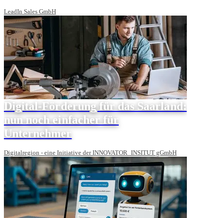
LeadIn Sales GmbH
Digital-Förderung für das Saarland:
nun noch einfacher für
Unternehmer
Digitalregion - eine Initiative der INNOVATOR_INSITUT gGmbH