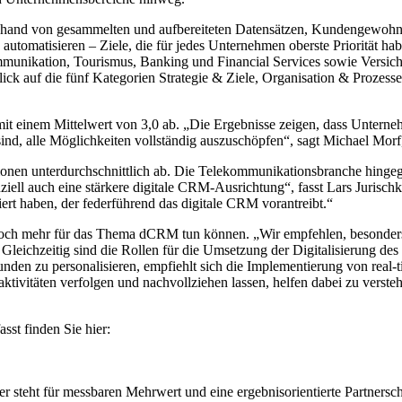
nd von gesammelten und aufbereiteten Datensätzen, Kundengewohnheite
tomatisieren – Ziele, die für jedes Unternehmen oberste Priorität hab
ikation, Tourismus, Banking und Financial Services sowie Versicheru
ick auf die fünf Kategorien Strategie & Ziele, Organisation & Prozess
 mit einem Mittelwert von 3,0 ab. „Die Ergebnisse zeigen, dass Unter
ind, alle Möglichkeiten vollständig auszuschöpfen“, sagt Michael Morf,
nen unterdurchschnittlich ab. Die Telekommunikationsbranche hingegen
 auch eine stärkere digitale CRM-Ausrichtung“, fasst Lars Jurischka,
iert haben, der federführend das digitale CRM vorantreibt.“
noch mehr für das Thema dCRM tun können. „Wir empfehlen, besonders
n. Gleichzeitig sind die Rollen für die Umsetzung der Digitalisierun
Kunden zu personalisieren, empfiehlt sich die Implementierung von re
tivitäten verfolgen und nachvollziehen lassen, helfen dabei zu verst
sst finden Sie hier:
 steht für messbaren Mehrwert und eine ergebnisorientierte Partnersc