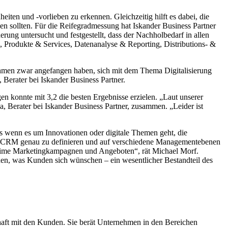
n und -vorlieben zu erkennen. Gleichzeitig hilft es dabei, die
en sollten. Für die Reifegradmessung hat Iskander Business Partner
ng untersucht und festgestellt, dass der Nachholbedarf in allen
e, Produkte & Services, Datenanalyse & Reporting, Distributions- &
nehmen zwar angefangen haben, sich mit dem Thema Digitalisierung
 Berater bei Iskander Business Partner.
 konnte mit 3,2 die besten Ergebnisse erzielen. „Laut unserer
 Berater bei Iskander Business Partner, zusammen. „Leider ist
 wenn es um Innovationen oder digitale Themen geht, die
g des CRM genau zu definieren und auf verschiedene Managementebenen
al-time Marketingkampagnen und Angeboten“, rät Michael Morf.
ehen, was Kunden sich wünschen – ein wesentlicher Bestandteil des
haft mit den Kunden. Sie berät Unternehmen in den Bereichen