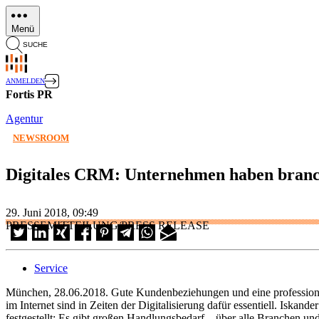
Direkt
zum
Menü
Inhalt
SUCHE
ANMELDEN
Fortis PR
Agentur
NEWSROOM
Digitales CRM: Unternehmen haben branc
29. Juni 2018, 09:49
PRESSEMITTEILUNG/PRESS RELEASE
Service
München, 28.06.2018. Gute Kundenbeziehungen und eine profession
im Internet sind in Zeiten der Digitalisierung dafür essentiell. Isk
festgestellt: Es gibt großen Handlungsbedarf – über alle Branchen 