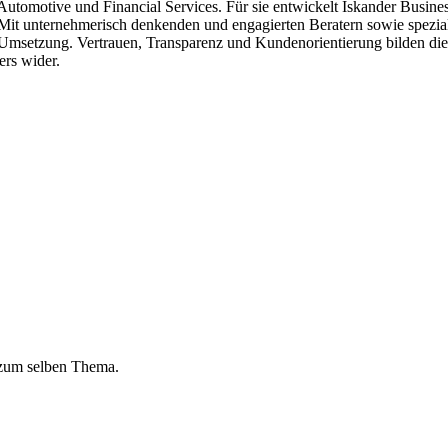
utomotive und Financial Services. Für sie entwickelt Iskander Busine
Mit unternehmerisch denkenden und engagierten Beratern sowie speziali
n Umsetzung. Vertrauen, Transparenz und Kundenorientierung bilden d
ers wider.
 zum selben Thema.