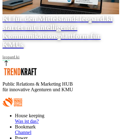
KI für den Mittelstand: leopard.ki
startet mit intelligenter
Kommunikationsplattform für
KMUs
leopard.ki
Public Relations & Marketing HUB
für innovative Agenturen und KMU
Footer
House keeping
Main
Was ist das?
Bookmark
Channel
Power