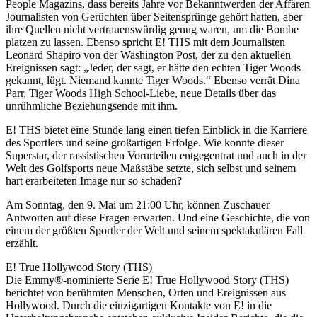
People Magazins, dass bereits Jahre vor Bekanntwerden der Affären
Journalisten von Gerüchten über Seitensprünge gehört hatten, aber
ihre Quellen nicht vertrauenswürdig genug waren, um die Bombe
platzen zu lassen. Ebenso spricht E! THS mit dem Journalisten
Leonard Shapiro von der Washington Post, der zu den aktuellen
Ereignissen sagt: „Jeder, der sagt, er hätte den echten Tiger Woods
gekannt, lügt. Niemand kannte Tiger Woods.“ Ebenso verrät Dina
Parr, Tiger Woods High School-Liebe, neue Details über das
unrühmliche Beziehungsende mit ihm.
E! THS bietet eine Stunde lang einen tiefen Einblick in die Karriere
des Sportlers und seine großartigen Erfolge. Wie konnte dieser
Superstar, der rassistischen Vorurteilen entgegentrat und auch in der
Welt des Golfsports neue Maßstäbe setzte, sich selbst und seinem
hart erarbeiteten Image nur so schaden?
Am Sonntag, den 9. Mai um 21:00 Uhr, können Zuschauer
Antworten auf diese Fragen erwarten. Und eine Geschichte, die von
einem der größten Sportler der Welt und seinem spektakulären Fall
erzählt.
E! True Hollywood Story (THS)
Die Emmy®-nominierte Serie E! True Hollywood Story (THS)
berichtet von berühmten Menschen, Orten und Ereignissen aus
Hollywood. Durch die einzigartigen Kontakte von E! in die