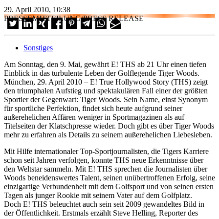
29. April 2010, 10:38
PRESSEMITTEILUNG/PRESS RELEASE
Sonstiges
Am Sonntag, den 9. Mai, gewährt E! THS ab 21 Uhr einen tiefen
Einblick in das turbulente Leben der Golflegende Tiger Woods.
München, 29. April 2010 – E! True Hollywood Story (THS) zeigt
den triumphalen Aufstieg und spektakulären Fall einer der größten
Sportler der Gegenwart: Tiger Woods. Sein Name, einst Synonym
für sportliche Perfektion, findet sich heute aufgrund seiner
außerehelichen Affären weniger in Sportmagazinen als auf
Titelseiten der Klatschpresse wieder. Doch gibt es über Tiger Woods
mehr zu erfahren als Details zu seinem außerehelichen Liebesleben.
Mit Hilfe internationaler Top-Sportjournalisten, die Tigers Karriere
schon seit Jahren verfolgen, konnte THS neue Erkenntnisse über
den Weltstar sammeln. Mit E! THS sprechen die Journalisten über
Woods beneidenswertes Talent, seinen unübertroffenen Erfolg, seine
einzigartige Verbundenheit mit dem Golfsport und von seinen ersten
Tagen als junger Rookie mit seinem Vater auf dem Golfplatz.
Doch E! THS beleuchtet auch sein seit 2009 gewandeltes Bild in
der Öffentlichkeit. Erstmals erzählt Steve Helling, Reporter des