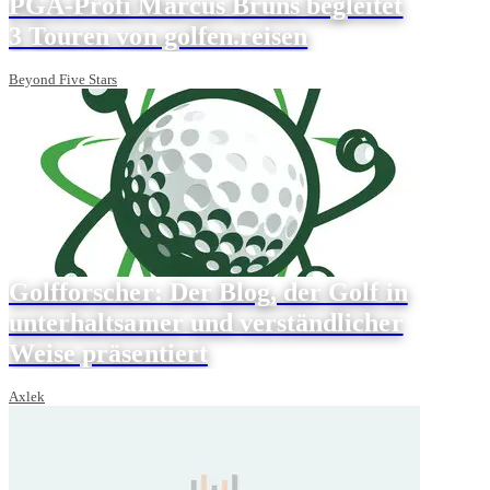
PGA-Profi Marcus Bruns begleitet
3 Touren von golfen.reisen
Beyond Five Stars
Golfforscher: Der Blog, der Golf in
unterhaltsamer und verständlicher
Weise präsentiert
Axlek