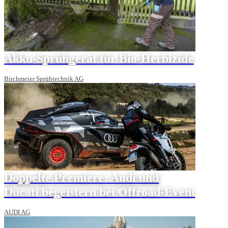
Akku-Sprühgerät für Bio-Herbizide
Birchmeier Sprühtechnik AG
Doppelte Premiere: Audi und
Ducati begeistern bei Offroad-Event
AUDI AG