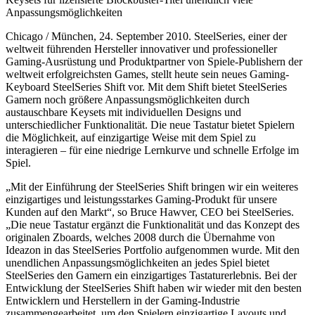
Anpassungsmöglichkeiten
Chicago / München, 24. September 2010. SteelSeries, einer der
weltweit führenden Hersteller innovativer und professioneller
Gaming-Ausrüstung und Produktpartner von Spiele-Publishern der
weltweit erfolgreichsten Games, stellt heute sein neues Gaming-
Keyboard SteelSeries Shift vor. Mit dem Shift bietet SteelSeries
Gamern noch größere Anpassungsmöglichkeiten durch
austauschbare Keysets mit individuellen Designs und
unterschiedlicher Funktionalität. Die neue Tastatur bietet Spielern
die Möglichkeit, auf einzigartige Weise mit dem Spiel zu
interagieren – für eine niedrige Lernkurve und schnelle Erfolge im
Spiel.
„Mit der Einführung der SteelSeries Shift bringen wir ein weiteres
einzigartiges und leistungsstarkes Gaming-Produkt für unsere
Kunden auf den Markt“, so Bruce Hawver, CEO bei SteelSeries.
„Die neue Tastatur ergänzt die Funktionalität und das Konzept des
originalen Zboards, welches 2008 durch die Übernahme von
Ideazon in das SteelSeries Portfolio aufgenommen wurde. Mit den
unendlichen Anpassungsmöglichkeiten an jedes Spiel bietet
SteelSeries den Gamern ein einzigartiges Tastaturerlebnis. Bei der
Entwicklung der SteelSeries Shift haben wir wieder mit den besten
Entwicklern und Herstellern in der Gaming-Industrie
zusammengearbeitet, um den Spielern einzigartige Layouts und