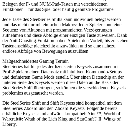
Belegen der F- und NUM-Pad-Tasten mit verschiedenen
Funktionen – für das Spiel oder häufig genutzte Programme.
Jede Taste des SteelSeries Shifts kann individuell belegt werden –
und das nicht nur mit einfachen Makros: Jeder Spieler kann eine
Sequenz von Aktionen mit programmierten Verzögerungen
aufnehmen und diese Abfolge einer einzigen Taste zuweisen. Dank
der Anti-Ghosting-Funktion haben Spieler den Vorteil, bis zu sieben
Tastenanschläge gleichzeitig anzuwählen und so eine nahezu
endlose Abfolge von Bewegungen auszulösen.
Maßgeschneidertes Gaming Terrain
SteelSeries hat für jedes der lizensierten Keysets zusammen mit
Profi-Spielern einen Datensatz mit intuitiven Kommando-Setups
und definierten Game Mods erstellt. Über einen Datenchip an der
unteren Seite des Keysets werden diese Daten an die Basis der
SteelSeries Shift übertragen, so können die verschiedenen Keysets
problemlos ausgetauscht werden.
Die SteelSeries Shift und Shift Keysets sind kompatibel mit dem
SteelSeries Zboard und den Zboard Keysets. Folgende bereits
erhältliche Keysets sind aufwärts kompatibel: Aion™, World of
Warcraft®: Wrath of the Lich King und StarCraft® II: Wings of
Liberty.