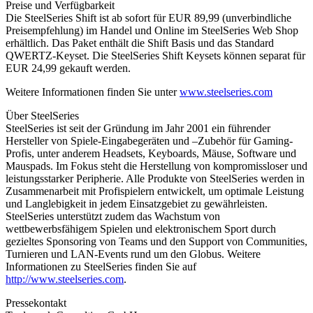
Preise und Verfügbarkeit
Die SteelSeries Shift ist ab sofort für EUR 89,99 (unverbindliche
Preisempfehlung) im Handel und Online im SteelSeries Web Shop
erhältlich. Das Paket enthält die Shift Basis und das Standard
QWERTZ-Keyset. Die SteelSeries Shift Keysets können separat für
EUR 24,99 gekauft werden.
Weitere Informationen finden Sie unter
www.steelseries.com
Über SteelSeries
SteelSeries ist seit der Gründung im Jahr 2001 ein führender
Hersteller von Spiele-Eingabegeräten und –Zubehör für Gaming-
Profis, unter anderem Headsets, Keyboards, Mäuse, Software und
Mauspads. Im Fokus steht die Herstellung von kompromissloser und
leistungsstarker Peripherie. Alle Produkte von SteelSeries werden in
Zusammenarbeit mit Profispielern entwickelt, um optimale Leistung
und Langlebigkeit in jedem Einsatzgebiet zu gewährleisten.
SteelSeries unterstützt zudem das Wachstum von
wettbewerbsfähigem Spielen und elektronischem Sport durch
gezieltes Sponsoring von Teams und den Support von Communities,
Turnieren und LAN-Events rund um den Globus. Weitere
Informationen zu SteelSeries finden Sie auf
http://www.steelseries.com
.
Pressekontakt