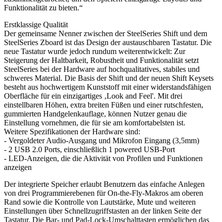
Funktionalität zu bieten.“
Erstklassige Qualität
Der gemeinsame Nenner zwischen der SteelSeries Shift und dem
SteelSeries Zboard ist das Design der austauschbaren Tastatur. Die
neue Tastatur wurde jedoch rundum weiterentwickelt: Zur
Steigerung der Haltbarkeit, Robustheit und Funktionalität setzt
SteelSeries bei der Hardware auf hochqualitatives, stabiles und
schweres Material. Die Basis der Shift und der neuen Shift Keysets
besteht aus hochwertigem Kunststoff mit einer widerstandsfähigen
Oberfläche für ein einzigartiges ‚Look and Feel'. Mit drei
einstellbaren Höhen, extra breiten Füßen und einer rutschfesten,
gummierten Handgelenkauflage, können Nutzer genau die
Einstellung vornehmen, die für sie am komfortabelsten ist.
Weitere Spezifikationen der Hardware sind:
- Vergoldeter Audio-Ausgang und Mikrofon Eingang (3,5mm)
- 2 USB 2.0 Ports, einschließlich 1 powered USB-Port
- LED-Anzeigen, die die Aktivität von Profilen und Funktionen
anzeigen
Der integrierte Speicher erlaubt Benutzern das einfache Anlegen
von drei Programmierebenen für On-the-Fly-Makros am oberen
Rand sowie die Kontrolle von Lautstärke, Mute und weiteren
Einstellungen über Schnellzugriffstasten an der linken Seite der
Tastatur. Die Bar- und Pad-Lock-Umschalttasten ermöglichen das