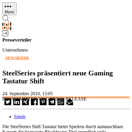
Direkt
zum
Menü
Inhalt
Presseverteiler
Unternehmen
NEWSROOM
SteelSeries präsentiert neue Gaming
Tastatur Shift
24. September 2010, 15:05
PRESSEMITTEILUNG/PRESS RELEASE
Spiele
Die SteelSeries Shift Tastatur bietet Spielern durch austauschbare
Keysets für lizensierte Blockbuster-Titel unendlich viele