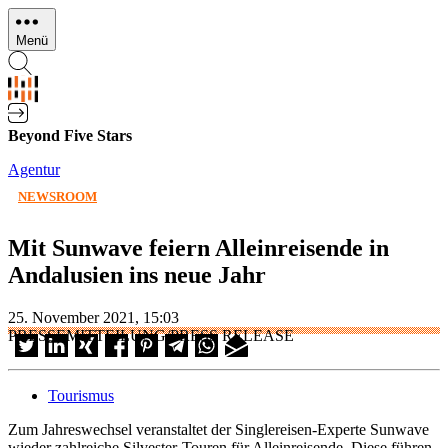
Direkt
zum
Menü
Inhalt
Beyond Five Stars
Agentur
NEWSROOM
Mit Sunwave feiern Alleinreisende in
Andalusien ins neue Jahr
25. November 2021, 15:03
PRESSEMITTEILUNG/PRESS RELEASE
Tourismus
Zum Jahreswechsel veranstaltet der Singlereisen-Experte Sunwave
wieder zahlreiche ­Silvester-Touren für Alleinreisende. Diese führen