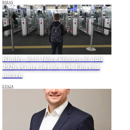
RMAS
Kinder ab 8 Jahre können ab Juli
2026 eGates bei der UK Einreise
nutzen
ETA24