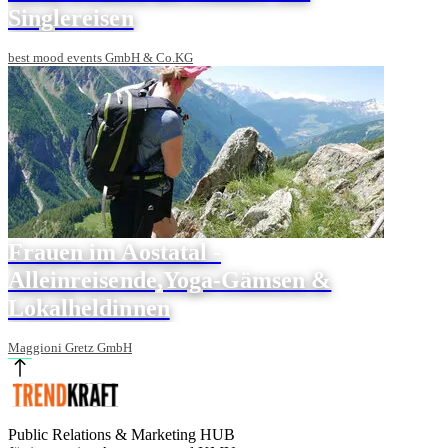
Singlereisen
best mood events GmbH & Co.KG
Frauen im Aostatal -
Alleinreisende,Yoga-Gämsen &
Lokalheldinnen
Maggioni Gretz GmbH
Public Relations & Marketing HUB