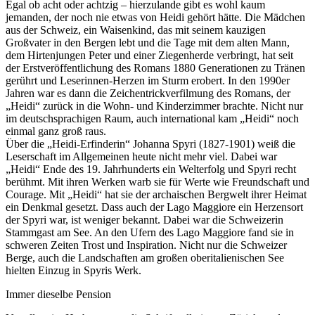
Egal ob acht oder achtzig – hierzulande gibt es wohl kaum
jemanden, der noch nie etwas von Heidi gehört hätte. Die Mädchen
aus der Schweiz, ein Waisenkind, das mit seinem kauzigen
Großvater in den Bergen lebt und die Tage mit dem alten Mann,
dem Hirtenjungen Peter und einer Ziegenherde verbringt, hat seit
der Erstveröffentlichung des Romans 1880 Generationen zu Tränen
gerührt und Leserinnen-Herzen im Sturm erobert. In den 1990er
Jahren war es dann die Zeichentrickverfilmung des Romans, der
„Heidi“ zurück in die Wohn- und Kinderzimmer brachte. Nicht nur
im deutschsprachigen Raum, auch international kam „Heidi“ noch
einmal ganz groß raus.
Über die „Heidi-Erfinderin“ Johanna Spyri (1827-1901) weiß die
Leserschaft im Allgemeinen heute nicht mehr viel. Dabei war
„Heidi“ Ende des 19. Jahrhunderts ein Welterfolg und Spyri recht
berühmt. Mit ihren Werken warb sie für Werte wie Freundschaft und
Courage. Mit „Heidi“ hat sie der archaischen Bergwelt ihrer Heimat
ein Denkmal gesetzt. Dass auch der Lago Maggiore ein Herzensort
der Spyri war, ist weniger bekannt. Dabei war die Schweizerin
Stammgast am See. An den Ufern des Lago Maggiore fand sie in
schweren Zeiten Trost und Inspiration. Nicht nur die Schweizer
Berge, auch die Landschaften am großen oberitalienischen See
hielten Einzug in Spyris Werk.
Immer dieselbe Pension