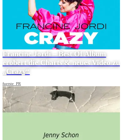
Francine Jordi – Best Of Album
erobert die Charts & neues Video zu
„Crazy“
fuerste_PR