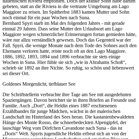
italienischen Riviera empfohlen. Doch der kranke Sohn habe darum
gebeten, statt an die Riviera in die vertraute Umgebung am Lago
Maggiore zu reisen. Im Spätherbst 1883 kamen Mutter und Sohn
noch einmal für ein paar Wochen nach Suna.
Bernhard Spyri starb im Mai des folgenden Jahres - mit gerade
einmal 29 Jahren. Dass seine Mutter den Urlaubsort am Lago
Maggiore wegen schmerzlicher Erinnerungen fortan gemieden hätte,
wäre nur allzu verständlich gewesen. Doch das Gegenteil war der
Fall. Spyri, die wenige Monate nach dem Tode des Sohnes auch den
Ehemann verloren hatte, reiste noch oft an den Lago Maggiore.
1886, 1892, 1893, 1894 und 1896 verbrachte sie stets einige
Wochen in Suna. Hier fühle sie sich „wie in Abrahams Schoß“,
schrieb sie 1892 an ihre Nichte. So ruhig, so schön und liebenswert
sei dieser Ort.
Goldenes Morgenlicht, tiefblauer See
Die Schriftstellerin verbrachte ihre Tage am See mit ausgedehnten
Spaziergängen. Davon berichtet sie in ihren Briefen an Freunde und
Familie. Auch „Dori“, die Heldin eines 1887 erschienenen
Erzählbandes für junge Mädchen, wächst in der malerischen
Landschaft im Hinterland des Sees heran. Die kastanienbewaldeten
Hänge des Monte Rosso, die schneebedeckten Alpengipfel, der
lauschige Weg vom Dörfchen Cavandone nach Suna - das ist
„Doris“ Welt. Spyris jugendliche Heldin erfreut sich an von der