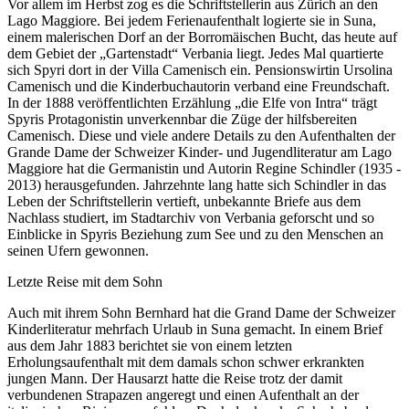
Vor allem im Herbst zog es die Schriftstellerin aus Zürich an den
Lago Maggiore. Bei jedem Ferienaufenthalt logierte sie in Suna,
einem malerischen Dorf an der Borromäischen Bucht, das heute auf
dem Gebiet der „Gartenstadt“ Verbania liegt. Jedes Mal quartierte
sich Spyri dort in der Villa Camenisch ein. Pensionswirtin Ursolina
Camenisch und die Kinderbuchautorin verband eine Freundschaft.
In der 1888 veröffentlichten Erzählung „die Elfe von Intra“ trägt
Spyris Protagonistin unverkennbar die Züge der hilfsbereiten
Camenisch. Diese und viele andere Details zu den Aufenthalten der
Grande Dame der Schweizer Kinder- und Jugendliteratur am Lago
Maggiore hat die Germanistin und Autorin Regine Schindler (1935 -
2013) herausgefunden. Jahrzehnte lang hatte sich Schindler in das
Leben der Schriftstellerin vertieft, unbekannte Briefe aus dem
Nachlass studiert, im Stadtarchiv von Verbania geforscht und so
Einblicke in Spyris Beziehung zum See und zu den Menschen an
seinen Ufern gewonnen.
Letzte Reise mit dem Sohn
Auch mit ihrem Sohn Bernhard hat die Grand Dame der Schweizer
Kinderliteratur mehrfach Urlaub in Suna gemacht. In einem Brief
aus dem Jahr 1883 berichtet sie von einem letzten
Erholungsaufenthalt mit dem damals schon schwer erkrankten
jungen Mann. Der Hausarzt hatte die Reise trotz der damit
verbundenen Strapazen angeregt und einen Aufenthalt an der