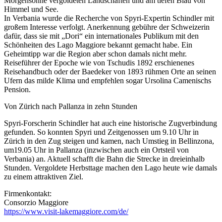
Morgensonne vergoldeten Landschaften und am tiefen Blau von
Himmel und See.
In Verbania wurde die Recherche von Spyri-Expertin Schindler mit
großem Interesse verfolgt. Anerkennung gebühre der Schweizerin
dafür, dass sie mit „Dori“ ein internationales Publikum mit den
Schönheiten des Lago Maggiore bekannt gemacht habe. Ein
Geheimtipp war die Region aber schon damals nicht mehr.
Reiseführer der Epoche wie von Tschudis 1892 erschienenes
Reisehandbuch oder der Baedeker von 1893 rühmen Orte an seinen
Ufern das milde Klima und empfehlen sogar Ursolina Camenischs
Pension.
Von Zürich nach Pallanza in zehn Stunden
Spyri-Forscherin Schindler hat auch eine historische Zugverbindung
gefunden. So konnten Spyri und Zeitgenossen um 9.10 Uhr in
Zürich in den Zug steigen und kamen, nach Umstieg in Bellinzona,
um19.05 Uhr in Pallanza (inzwischen auch ein Ortsteil von
Verbania) an. Aktuell schafft die Bahn die Strecke in dreieinhalb
Stunden. Vergoldete Herbsttage machen den Lago heute wie damals
zu einem attraktiven Ziel.
Firmenkontakt:
Consorzio Maggiore
https://www.visit-lakemaggiore.com/de/