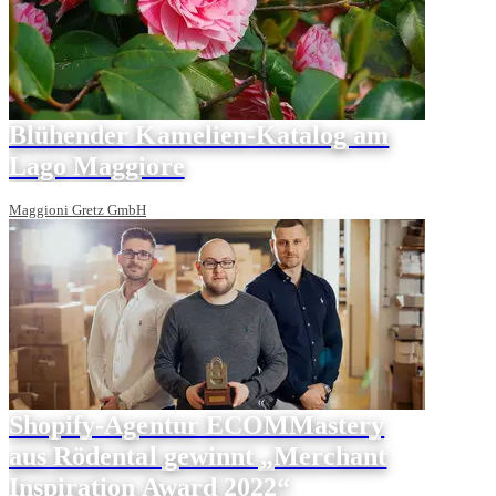
Blühender Kamelien-Katalog am
Lago Maggiore
Maggioni Gretz GmbH
Shopify-Agentur ECOMMastery
aus Rödental gewinnt „Merchant
Inspiration Award 2022“