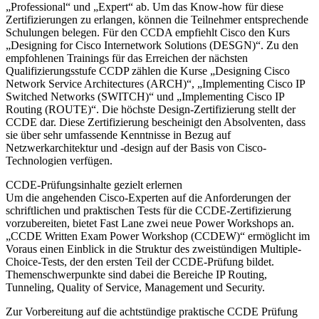
„Professional“ und „Expert“ ab. Um das Know-how für diese
Zertifizierungen zu erlangen, können die Teilnehmer entsprechende
Schulungen belegen. Für den CCDA empfiehlt Cisco den Kurs
„Designing for Cisco Internetwork Solutions (DESGN)“. Zu den
empfohlenen Trainings für das Erreichen der nächsten
Qualifizierungsstufe CCDP zählen die Kurse „Designing Cisco
Network Service Architectures (ARCH)“, „Implementing Cisco IP
Switched Networks (SWITCH)“ und „Implementing Cisco IP
Routing (ROUTE)“. Die höchste Design-Zertifizierung stellt der
CCDE dar. Diese Zertifizierung bescheinigt den Absolventen, dass
sie über sehr umfassende Kenntnisse in Bezug auf
Netzwerkarchitektur und -design auf der Basis von Cisco-
Technologien verfügen.
CCDE-Prüfungsinhalte gezielt erlernen
Um die angehenden Cisco-Experten auf die Anforderungen der
schriftlichen und praktischen Tests für die CCDE-Zertifizierung
vorzubereiten, bietet Fast Lane zwei neue Power Workshops an.
„CCDE Written Exam Power Workshop (CCDEW)“ ermöglicht im
Voraus einen Einblick in die Struktur des zweistündigen Multiple-
Choice-Tests, der den ersten Teil der CCDE-Prüfung bildet.
Themenschwerpunkte sind dabei die Bereiche IP Routing,
Tunneling, Quality of Service, Management und Security.
Zur Vorbereitung auf die achtstündige praktische CCDE Prüfung