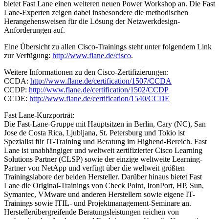
bietet Fast Lane einen weiteren neuen Power Workshop an. Die Fast
Lane-Experten zeigen dabei insbesondere die methodischen
Herangehensweisen für die Lösung der Netzwerkdesign-
Anforderungen auf.
Eine Übersicht zu allen Cisco-Trainings steht unter folgendem Link
zur Verfügung:
http://www.flane.de/cisco
.
Weitere Informationen zu den Cisco-Zertifizierungen:
CCDA:
http://www.flane.de/certification/1507/CCDA
CCDP:
http://www.flane.de/certification/1502/CCDP
CCDE:
http://www.flane.de/certification/1540/CCDE
Fast Lane-Kurzporträt:
Die Fast-Lane-Gruppe mit Hauptsitzen in Berlin, Cary (NC), San
Jose de Costa Rica, Ljubljana, St. Petersburg und Tokio ist
Spezialist für IT-Training und Beratung im Highend-Bereich. Fast
Lane ist unabhängiger und weltweit zertifizierter Cisco Learning
Solutions Partner (CLSP) sowie der einzige weltweite Learning-
Partner von NetApp und verfügt über die weltweit größten
Trainingslabore der beiden Hersteller. Darüber hinaus bietet Fast
Lane die Original-Trainings von Check Point, IronPort, HP, Sun,
Symantec, VMware und anderen Herstellern sowie eigene IT-
Trainings sowie ITIL- und Projektmanagement-Seminare an.
Herstellerübergreifende Beratungsleistungen reichen von