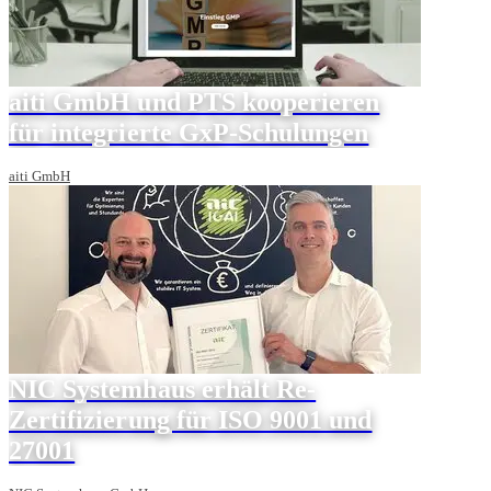
aiti GmbH und PTS kooperieren
für integrierte GxP-Schulungen
aiti GmbH
NIC Systemhaus erhält Re-
Zertifizierung für ISO 9001 und
27001