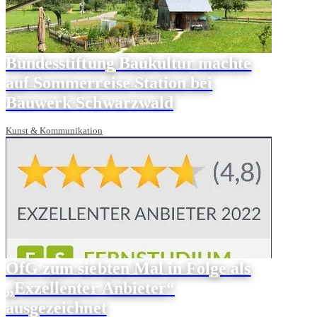
Bundesstiftung Baukultur machte
auf Sommerreise Station bei
Bauwerk Schwarzwald
Kunst & Kommunikation
OfG zum siebten Mal in Folge als
„Exzellenter Anbieter“
ausgezeichnet