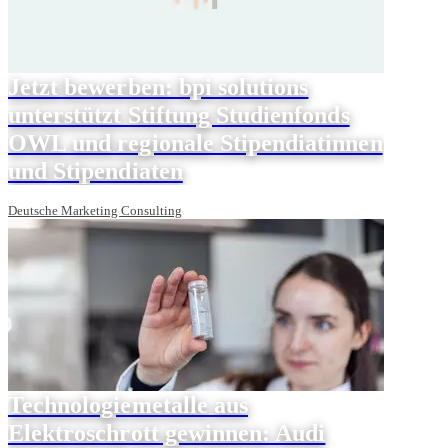
Jetzt bewerben: bpi solutions
unterstützt Stiftung Studienfonds
OWL und regionale Stipendiatinnen
und Stipendiaten
Deutsche Marketing Consulting
Technologiemetalle aus
Elektroschrott gewinnen: Audi