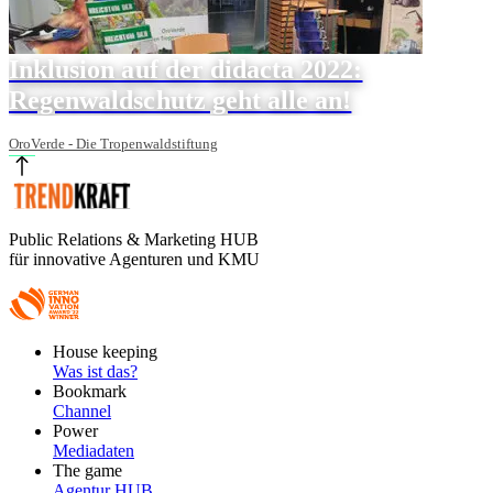
Inklusion auf der didacta 2022:
Regenwaldschutz geht alle an!
OroVerde - Die Tropenwaldstiftung
Public Relations & Marketing HUB
für innovative Agenturen und KMU
Footer
House keeping
Main
Was ist das?
Bookmark
Channel
Power
Mediadaten
The game
Agentur HUB