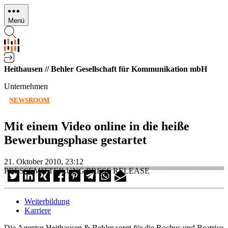
Direkt
zum
Menü
Inhalt
Heithausen // Behler Gesellschaft für Kommunikation mbH
Unternehmen
NEWSROOM
Mit einem Video online in die heiße
Bewerbungsphase gestartet
21. Oktober 2010, 23:12
PRESSEMITTEILUNG/PRESS RELEASE
Weiterbildung
Karriere
Die Agentur Heithausen & Behler sorgt für die Rochus und Beatrice