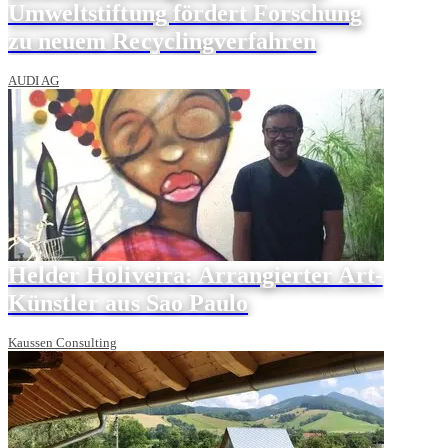
Umweltstiftung fördert Forschung
zu neuem Recyclingverfahren
AUDI AG
Helder Holiveira: Arrangierter Art-
Künstler aus Sao Paulo
Kaussen Consulting