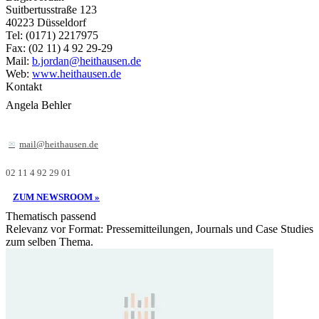
Suitbertusstraße 123
40223 Düsseldorf
Tel: (0171) 2217975
Fax: (02 11) 4 92 29-29
Mail:
b.jordan@heithausen.de
Web:
www.heithausen.de
Kontakt
Angela Behler
mail@heithausen.de
02 11 4 92 29 01
ZUM NEWSROOM »
Thematisch passend
Relevanz vor Format: Pressemitteilungen, Journals und Case Studies
zum selben Thema.