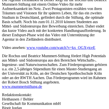
Mummert-Stiftung mit einem Online-Video für mehr
Aufmerksamkeit im Netz. Zwei Protagonisten erzählen von ihren
Träumen und Visionen für ihr späteres Leben, für das ein zweites
Studium in Deutschland, gefördert durch die Stiftung, die optimale
Basis schafft. Noch bis zum 01.11.2010 können Studenten aus
Mittel- und Südosteuropa ihre Bewerbung einreichen. Daher endet
das kurze Video auch mit der konkreten Handlungsaufforderung. In
dieser Endspurt-Phase wird das Video mit Unterstützung der
Agentur in den Zielländern distribuiert.
Video ansehen:
www.youtube.com/watch?v=kx_OGXytceE
Die Rochus und Beatrice Mummert-Stiftung fördert High Potentials
aus Mittel- und Südosteuropa aus den Bereichen Wirtschafts-,
Ingenieur- und Naturwissenschaften. Zum Förderprogramm gehören
u.a. ein 2,5-jähriges Stipendium für einen Master-Studiengang an
der Universität zu Köln, an der Deutschen Sporthochschule Köln
oder an der RWTH Aachen. Das Förderprogramm wird im Rahmen
der Robert Bosch Stiftung angeboten.
www.mummertstiftung.de
Redaktionskontakt:
Heithausen // Behler
Gesellschaft für Kommunikation mbH
Birgit Jordan