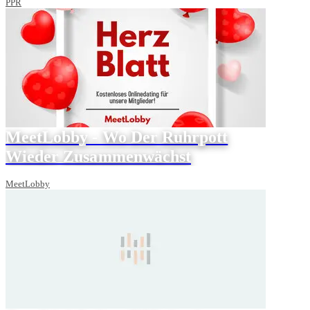
PPR
MeetLobby - Wo Der Ruhrpott
Wieder Zusammenwächst
MeetLobby