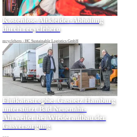
Kostenlose Altkleider-Abholung
durch recyclehero
recyclehero - HC Sustainable Logistics GmbH
Flutkatastrophe: Gasnetz Hamburg
unterstützt Bad Neuenahr-
Ahrweiler bei Wiederaufbau der
Gasversorgung