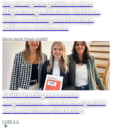
Zugehörigkeitsgefühle in einer
Migrationsgesellschaft: Webinar-
Reihe von Dialog macht Schule
stellt neue Ansätze vor
Dialog macht Schule gGmbH
CURE Intelligence erneut
ausgezeichnet – bewiesene Qualität
im Social Media Marketing
CURE S.A.