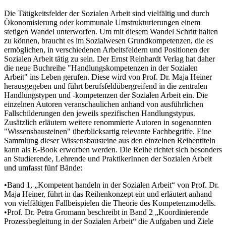
Die Tätigkeitsfelder der Sozialen Arbeit sind vielfältig und durch
Ökonomisierung oder kommunale Umstrukturierungen einem
stetigen Wandel unterworfen. Um mit diesem Wandel Schritt halten
zu können, braucht es im Sozialwesen Grundkompetenzen, die es
ermöglichen, in verschiedenen Arbeitsfeldern und Positionen der
Sozialen Arbeit tätig zu sein. Der Ernst Reinhardt Verlag hat daher
die neue Buchreihe "Handlungskompetenzen in der Sozialen
Arbeit" ins Leben gerufen. Diese wird von Prof. Dr. Maja Heiner
herausgegeben und führt berufsfeldübergreifend in die zentralen
Handlungstypen und -kompetenzen der Sozialen Arbeit ein. Die
einzelnen Autoren veranschaulichen anhand von ausführlichen
Fallschilderungen den jeweils spezifischen Handlungstypus.
Zusätzlich erläutern weitere renommierte Autoren in sogenannten
"Wissensbausteinen" überblicksartig relevante Fachbegriffe. Eine
Sammlung dieser Wissensbausteine aus den einzelnen Reihentiteln
kann als E-Book erworben werden. Die Reihe richtet sich besonders
an Studierende, Lehrende und PraktikerInnen der Sozialen Arbeit
und umfasst fünf Bände:
•Band 1, „Kompetent handeln in der Sozialen Arbeit“ von Prof. Dr.
Maja Heiner, führt in das Reihenkonzept ein und erläutert anhand
von vielfältigen Fallbeispielen die Theorie des Kompetenzmodells.
•Prof. Dr. Petra Gromann beschreibt in Band 2 „Koordinierende
Prozessbegleitung in der Sozialen Arbeit“ die Aufgaben und Ziele