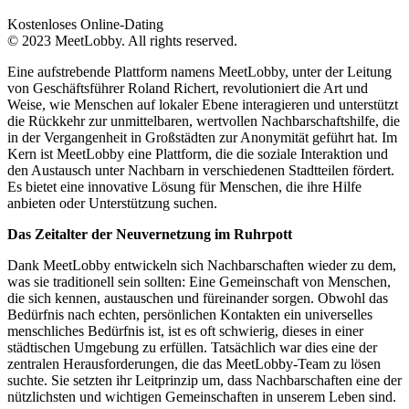
Kostenloses Online-Dating
© 2023 MeetLobby. All rights reserved.
Eine aufstrebende Plattform namens MeetLobby, unter der Leitung
von Geschäftsführer Roland Richert, revolutioniert die Art und
Weise, wie Menschen auf lokaler Ebene interagieren und unterstützt
die Rückkehr zur unmittelbaren, wertvollen Nachbarschaftshilfe, die
in der Vergangenheit in Großstädten zur Anonymität geführt hat. Im
Kern ist MeetLobby eine Plattform, die die soziale Interaktion und
den Austausch unter Nachbarn in verschiedenen Stadtteilen fördert.
Es bietet eine innovative Lösung für Menschen, die ihre Hilfe
anbieten oder Unterstützung suchen.
Das Zeitalter der Neuvernetzung im Ruhrpott
Dank MeetLobby entwickeln sich Nachbarschaften wieder zu dem,
was sie traditionell sein sollten: Eine Gemeinschaft von Menschen,
die sich kennen, austauschen und füreinander sorgen. Obwohl das
Bedürfnis nach echten, persönlichen Kontakten ein universelles
menschliches Bedürfnis ist, ist es oft schwierig, dieses in einer
städtischen Umgebung zu erfüllen. Tatsächlich war dies eine der
zentralen Herausforderungen, die das MeetLobby-Team zu lösen
suchte. Sie setzten ihr Leitprinzip um, dass Nachbarschaften eine der
nützlichsten und wichtigen Gemeinschaften in unserem Leben sind.