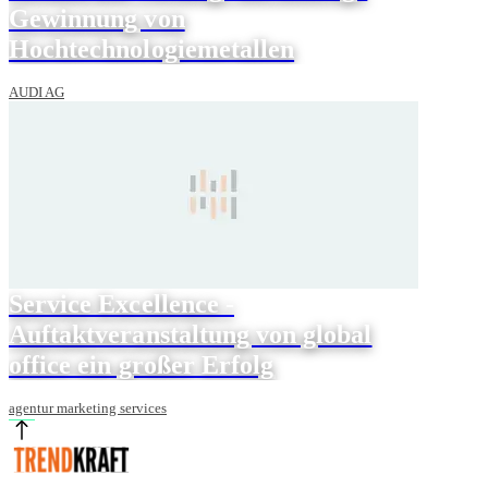
Gewinnung von
Hochtechnologiemetallen
AUDI AG
Service Excellence -
Auftaktveranstaltung von global
office ein großer Erfolg
agentur marketing services