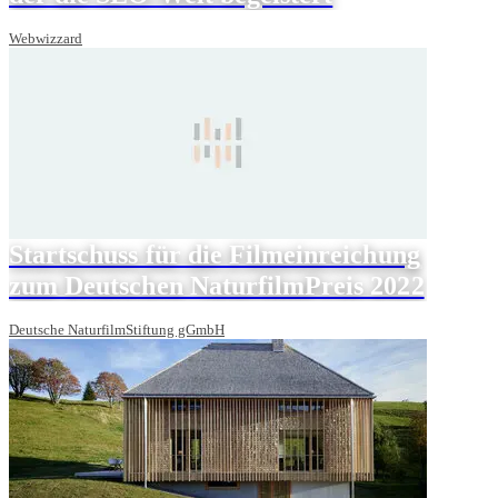
Webwizzard
Startschuss für die Filmeinreichung
zum Deutschen NaturfilmPreis 2022
Deutsche NaturfilmStiftung gGmbH