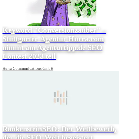
Keyword "Conversionzauber" –
Stuttgarter Agentur Hurra.com
nimmt am Agenturtipp.de SEO
Contest 2023 teil
Hurra Communications GmbH
RankensteinSEO: Der Wettbewerb,
der die SEO-Welt begeistert