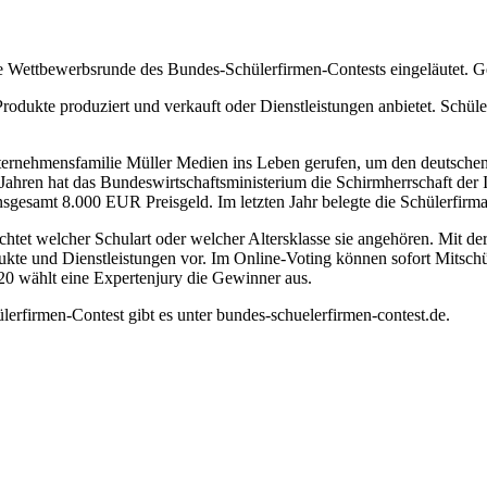
ue Wettbewerbsrunde des Bundes-Schülerfirmen-Contests eingeläutet. G
rodukte produziert und verkauft oder Dienstleistungen anbietet. Schüle
ternehmensfamilie Müller Medien ins Leben gerufen, um den deutsche
 Jahren hat das Bundeswirtschaftsministerium die Schirmherrschaft der In
nsgesamt 8.000 EUR Preisgeld. Im letzten Jahr belegte die Schülerfir
htet welcher Schulart oder welcher Altersklasse sie angehören. Mit de
odukte und Dienstleistungen vor. Im Online-Voting können sofort Mitschü
20 wählt eine Expertenjury die Gewinner aus.
rfirmen-Contest gibt es unter bundes-schuelerfirmen-contest.de.