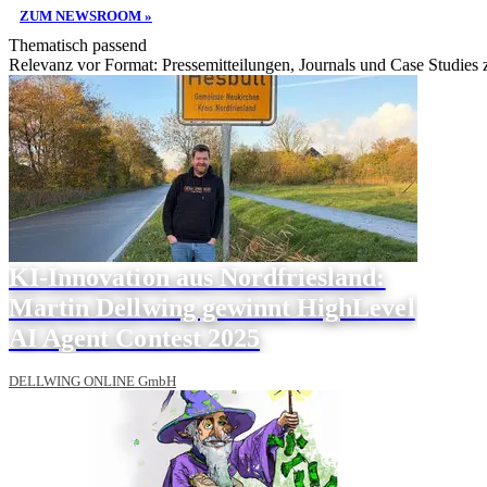
ZUM NEWSROOM »
Thematisch passend
Relevanz vor Format: Pressemitteilungen, Journals und Case Studies
KI-Innovation aus Nordfriesland:
Martin Dellwing gewinnt HighLevel
AI Agent Contest 2025
DELLWING ONLINE GmbH