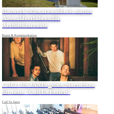
Bauwerk Schwarzwald e.V. startet
Auswahlverfahren für
Architekturroute
Kunst & Kommunikation
CALL US JANIS geben Startschuss
für neue "Call Us Ferien"
Call Us Janis