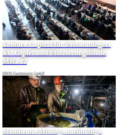
Venture Capital für Privatanleger:
VC Gipfel und Platzierungsfinale
MIG 17
HMW Fundraising GmbH
Membrane Mining: nachhaltige