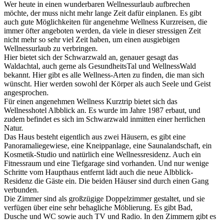
Wer heute in einen wunderbaren Wellnessurlaub aufbrechen
möchte, der muss nicht mehr lange Zeit dafür einplanen. Es gibt
auch gute Möglichkeiten für angenehme Wellness Kurzreisen, die
immer öfter angeboten werden, da viele in dieser stressigen Zeit
nicht mehr so sehr viel Zeit haben, um einen ausgiebigen
Wellnessurlaub zu verbringen.
Hier bietet sich der Schwarzwald an, genauer gesagt das
Waldachtal, auch gerne als GesundheitsTal und WellnessWald
bekannt. Hier gibt es alle Wellness-Arten zu finden, die man sich
wünscht. Hier werden sowohl der Körper als auch Seele und Geist
angesprochen.
Für einen angenehmen Wellness Kurztrip bietet sich das
Wellnesshotel Albblick an. Es wurde im Jahre 1987 erbaut, und
zudem befindet es sich im Schwarzwald inmitten einer herrlichen
Natur.
Das Haus besteht eigentlich aus zwei Häusern, es gibt eine
Panoramaliegewiese, eine Kneippanlage, eine Saunalandschaft, ein
Kosmetik-Studio und natürlich eine Wellnessresidenz. Auch ein
Fitnessraum und eine Tiefgarage sind vorhanden. Und nur wenige
Schritte vom Haupthaus entfernt lädt auch die neue Albblick-
Residenz die Gäste ein. Die beiden Häuser sind durch einen Gang
verbunden.
Die Zimmer sind als großzügige Doppelzimmer gestaltet, und sie
verfügen über eine sehr behagliche Möblierung. Es gibt Bad,
Dusche und WC sowie auch TV und Radio. In den Zimmern gibt es