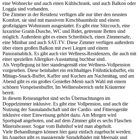
eine Wohnecke und auch einen Kühlschrank, und auch Balkon oder
Loggia sind vorhanden.
Die Zimmer in der Residenz verfügen alle nur über den neusten
Komfort, sie sind mit massivem Kirschbaumholz und einem
großzügigen Wohnraum ausgestattet. Es gibt eine Sitzcouch, eine
luxuriöse Granit-Dusche, WC und Bidet, getrennte Betten sind
möglich. Außerdem gibt es einen Schreibtisch, einen Zimmersafe,
eine Minibar und auch SAT-TV. Diese Zimmer verfügen außerdem
über einen großen Balkon mit zwei Liegen und einem
Panoramablick. Es gibt auch vier Wellness-Residenzen, die auch mit
einer speziellen Allergiker-Ausstattung buchbar sind.
Als Verpflegung ist hier standesgemäß eine Wellness-Vollpension
vorgesehen. Diese beinhaltet ein reichhaltiges Frühstücksbuffet, ein
Mittags-Snack-Buffet, Kaffee und Kuchen am Nachmittag, und am
Abend gibt es ein großes Genießer-Menü nach Wahl mit einem
schönen Vorspeisenbuffet. Im Wellnessbereich steht Kräutertee
bereit.
In diesem Reiseangebot sind sechs Übernachtungen im
Doppelzimmer inklusive. Es gibt eine Vollpension, und auch die
Nutzung der Saunalandschaft und der Cardio- und Fitnessgeräte
inklusive einer Einweisung gehört dazu. Am Morgen wird
Sportspaß angeboten, und auf dem Zimmer gibt es sechs Flaschen
Mineralwasser. Sogar vom Bahnhof wird man abgeholt.
Viele Behandlungen können hier ganz einfach zugebucht werden.
Im Angebot gibt es massierende Sprudelbäder mit Meersalz und