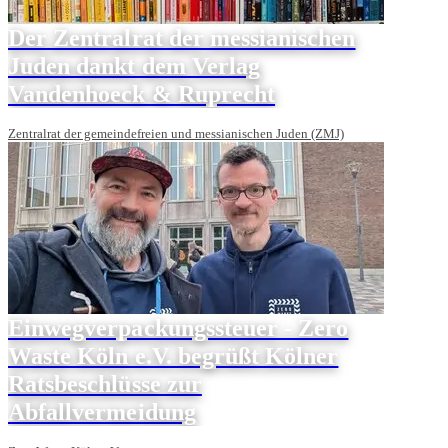
Der Zentralrat der messianischen
Juden dankt dem Verlag
Vandenhoeck & Ruprecht
Zentralrat der gemeindefreien und messianischen Juden (ZMJ)
Einwegverpackungssteuer - Zero
Waste Köln e.V. begrüßt Kölner
Ratsbeschlüsse zur
Abfallvermeidung