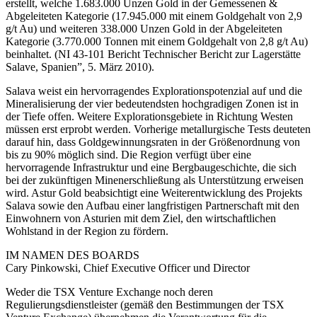
erstellt, welche 1.683.000 Unzen Gold in der Gemessenen &
Abgeleiteten Kategorie (17.945.000 mit einem Goldgehalt von 2,9
g/t Au) und weiteren 338.000 Unzen Gold in der Abgeleiteten
Kategorie (3.770.000 Tonnen mit einem Goldgehalt von 2,8 g/t Au)
beinhaltet. (NI 43-101 Bericht Technischer Bericht zur Lagerstätte
Salave, Spanien”, 5. März 2010).
Salava weist ein hervorragendes Explorationspotenzial auf und die
Mineralisierung der vier bedeutendsten hochgradigen Zonen ist in
der Tiefe offen. Weitere Explorationsgebiete in Richtung Westen
müssen erst erprobt werden. Vorherige metallurgische Tests deuteten
darauf hin, dass Goldgewinnungsraten in der Größenordnung von
bis zu 90% möglich sind. Die Region verfügt über eine
hervorragende Infrastruktur und eine Bergbaugeschichte, die sich
bei der zukünftigen Minenerschließung als Unterstützung erweisen
wird. Astur Gold beabsichtigt eine Weiterentwicklung des Projekts
Salava sowie den Aufbau einer langfristigen Partnerschaft mit den
Einwohnern von Asturien mit dem Ziel, den wirtschaftlichen
Wohlstand in der Region zu fördern.
IM NAMEN DES BOARDS
Cary Pinkowski, Chief Executive Officer und Director
Weder die TSX Venture Exchange noch deren
Regulierungsdienstleister (gemäß den Bestimmungen der TSX