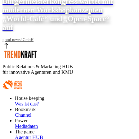
Bürgermeisterkongress wartet mit
modernen Workshopkonzepten
„World-Café“ und „Open-Space“
auf
good news! GmbH
Public Relations & Marketing HUB
für innovative Agenturen und KMU
Footer
House keeping
Main
Was ist das?
Bookmark
Channel
Power
Mediadaten
The game
Agentur HUB