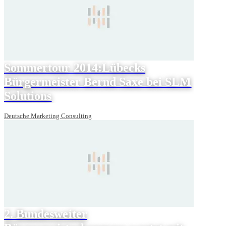
Sommertour 2014:Lübecks
Bürgermeister Bernd Saxe bei SLM
Solutions
Deutsche Marketing Consulting
2. Bundesweiter