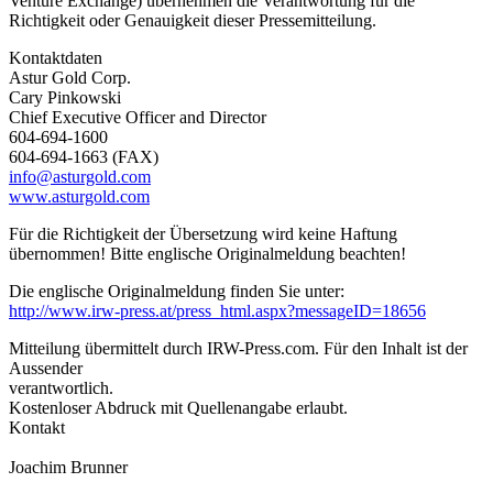
Venture Exchange) übernehmen die Verantwortung für die
Richtigkeit oder Genauigkeit dieser Pressemitteilung.
Kontaktdaten
Astur Gold Corp.
Cary Pinkowski
Chief Executive Officer and Director
604-694-1600
604-694-1663 (FAX)
info@asturgold.com
www.asturgold.com
Für die Richtigkeit der Übersetzung wird keine Haftung
übernommen! Bitte englische Originalmeldung beachten!
Die englische Originalmeldung finden Sie unter:
http://www.irw-press.at/press_html.aspx?messageID=18656
Mitteilung übermittelt durch IRW-Press.com. Für den Inhalt ist der
Aussender
verantwortlich.
Kostenloser Abdruck mit Quellenangabe erlaubt.
Kontakt
Joachim Brunner