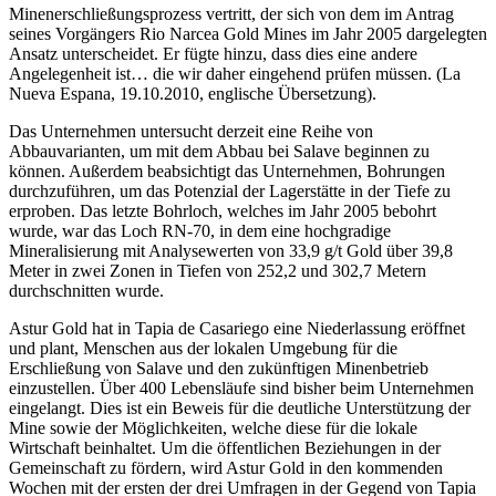
Minenerschließungsprozess vertritt, der sich von dem im Antrag
seines Vorgängers Rio Narcea Gold Mines im Jahr 2005 dargelegten
Ansatz unterscheidet. Er fügte hinzu, dass dies eine andere
Angelegenheit ist… die wir daher eingehend prüfen müssen. (La
Nueva Espana, 19.10.2010, englische Übersetzung).
Das Unternehmen untersucht derzeit eine Reihe von
Abbauvarianten, um mit dem Abbau bei Salave beginnen zu
können. Außerdem beabsichtigt das Unternehmen, Bohrungen
durchzuführen, um das Potenzial der Lagerstätte in der Tiefe zu
erproben. Das letzte Bohrloch, welches im Jahr 2005 bebohrt
wurde, war das Loch RN-70, in dem eine hochgradige
Mineralisierung mit Analysewerten von 33,9 g/t Gold über 39,8
Meter in zwei Zonen in Tiefen von 252,2 und 302,7 Metern
durchschnitten wurde.
Astur Gold hat in Tapia de Casariego eine Niederlassung eröffnet
und plant, Menschen aus der lokalen Umgebung für die
Erschließung von Salave und den zukünftigen Minenbetrieb
einzustellen. Über 400 Lebensläufe sind bisher beim Unternehmen
eingelangt. Dies ist ein Beweis für die deutliche Unterstützung der
Mine sowie der Möglichkeiten, welche diese für die lokale
Wirtschaft beinhaltet. Um die öffentlichen Beziehungen in der
Gemeinschaft zu fördern, wird Astur Gold in den kommenden
Wochen mit der ersten der drei Umfragen in der Gegend von Tapia