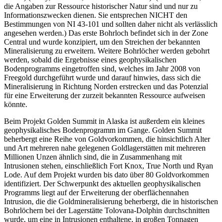
die Angaben zur Ressource historischer Natur sind und nur zu
Informationszwecken dienen. Sie entsprechen NICHT den
Bestimmungen von NI 43-101 und sollten daher nicht als verlässlich
angesehen werden.) Das erste Bohrloch befindet sich in der Zone
Central und wurde konzipiert, um den Streichen der bekannten
Mineralisierung zu erweitern. Weitere Bohrlöcher werden gebohrt
werden, sobald die Ergebnisse eines geophysikalischen
Bodenprogramms eingetroffen sind, welches im Jahr 2008 von
Freegold durchgeführt wurde und darauf hinwies, dass sich die
Mineralisierung in Richtung Norden erstrecken und das Potenzial
für eine Erweiterung der zurzeit bekannten Ressource aufweisen
könnte.
Beim Projekt Golden Summit in Alaska ist außerdem ein kleines
geophysikalisches Bodenprogramm im Gange. Golden Summit
beherbergt eine Reihe von Goldvorkommen, die hinsichtlich Alter
und Art mehreren nahe gelegenen Goldlagerstätten mit mehreren
Millionen Unzen ähnlich sind, die in Zusammenhang mit
Intrusionen stehen, einschließlich Fort Knox, True North und Ryan
Lode. Auf dem Projekt wurden bis dato über 80 Goldvorkommen
identifiziert. Der Schwerpunkt des aktuellen geophysikalischen
Programms liegt auf der Erweiterung der oberflächennahen
Intrusion, die die Goldmineralisierung beherbergt, die in historischen
Bohrlöchern bei der Lagerstätte Tolovana-Dolphin durchschnitten
wurde, um eine in Intrusionen enthaltene, in großen Tonnagen