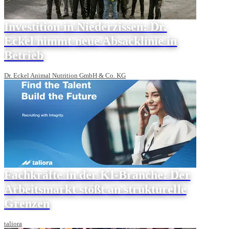
Investition in Niederzissen: Dr.
Eckel nimmt neue Absacklinie in
Betrieb
Dr. Eckel Animal Nutrition GmbH & Co. KG
Fachkräfte in der KI-Branche: Der
Arbeitsmarkt stößt an strukturelle
Grenzen
taliora