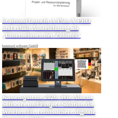
braintool launcht A-Plan X PRO
und erhält Auszeichnung als
„Unternehmen der Zukunft"
braintool software GmbH
Kassensysteme 2026: Wie Abacus
Software und Project Solution die
Weichen für rechtssichere digitale