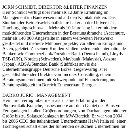
__
JÖRN SCHMIDT, DIREKTOR &LEITER FINANZEN
Herr Schmidt verfügt über mehr als 12 Jahre Erfahrung im
Management im Bankwesen und auf den Kapitalmärkten. Das
Studium der Betriebswirtschaftslehre hat er an der Universität
Hamburg abgeschlossen. Mehr als 10 Jahre lang hat er mit dem
marktführenden Unternehmen in der Beratungsbranche (Accenture,
mehr als 140 000 Angestellte in einem weltweiten Netzwerk)
gearbeitet und mehrere Millionenprojekte, vor allem in Europa und
Asien, geleitet. Zu seinen Kunden zählten bedeutende internationale
Banken wie Commerzbank/Dresdner Bank (Deutschland), Lloyds
TSB (UK), Nordea (Schweden), Maybank (Malaysia), Aozora
(Japan), ABSA/Standard Bank (Südfrika) sowie die
Unternehmensgruppe Deutsche Börse. Gegenwärtig ist er
geschäftsführender Direktor von Imcotex Consulting, einem
Beratungsunternehmen mit Schwerpunkt auf Finanzierung und
Beratungstätigkeit im Bereich Enneuerbare Energie.
__
DARKO JURIC , MANAGEMENT
Herr Juric verfügt über mehr als 7 Jahre Erfahrung in der
Photovoltaik-Branche, insbesondere auf dem Gebiet des Baus von
Fertiganlagen in allen Gröβenordnungen, von Dachanlagen mittlerer
Gröβe bis zu Solargroβanlagen im MW-Bereich. Er war von 2004
bis 2006 CEO des italienischen Unternehmens HaWi Italia srl, einer
Tochtergesellschaft eines der führenden deutschen Unternehmen für