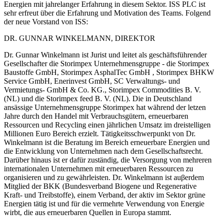
Energien mit jahrelanger Erfahrung in diesem Sektor. ISS PLC ist
sehr erfreut über die Erfahrung und Motivation des Teams. Folgend
der neue Vorstand von ISS:
DR. GUNNAR WINKELMANN, DIREKTOR
Dr. Gunnar Winkelmann ist Jurist und leitet als geschäftsführender
Gesellschafter die Storimpex Unternehmensgruppe - die Storimpex
Baustoffe GmbH, Storimpex AsphalTec GmbH , Storimpex BHKW
Service GmbH, Enerinvest GmbH, SC Verwaltungs- und
Vermietungs- GmbH & Co. KG., Storimpex Commodities B. V.
(NL) und die Storimpex feed B. V. (NL). Die in Deutschland
ansässige Unternehmensgruppe Storimpex hat während der letzen
Jahre durch den Handel mit Verbrauchsgütern, erneuerbaren
Ressourcen und Recycling einen jährlichen Umsatz im dreistelligen
Millionen Euro Bereich erzielt. Tätigkeitsschwerpunkt von Dr.
Winkelmann ist die Beratung im Bereich erneuerbare Energien und
die Entwicklung von Unternehmen nach dem Gesellschaftsrecht.
Darüber hinaus ist er dafür zuständig, die Versorgung von mehreren
internationalen Unternehmen mit erneuerbaren Ressourcen zu
organisieren und zu gewährleisten. Dr. Winkelmann ist auβerdem
Mitglied der BKK (Bundesverband Biogene und Regenerative
Kraft- und Treibstoffe), einem Verband, der aktiv im Sektor grüne
Energien tätig ist und für die vermehrte Verwendung von Energie
wirbt, die aus erneuerbaren Quellen in Europa stammt.