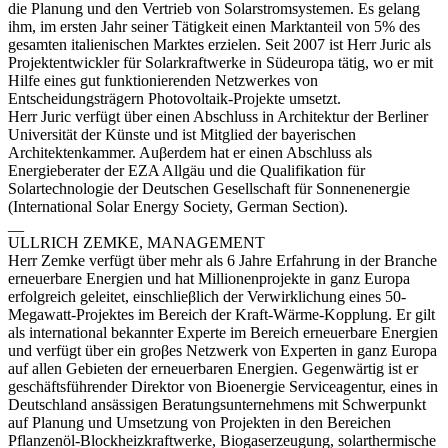
die Planung und den Vertrieb von Solarstromsystemen. Es gelang
ihm, im ersten Jahr seiner Tätigkeit einen Marktanteil von 5% des
gesamten italienischen Marktes erzielen. Seit 2007 ist Herr Juric als
Projektentwickler für Solarkraftwerke in Südeuropa tätig, wo er mit
Hilfe eines gut funktionierenden Netzwerkes von
Entscheidungsträgern Photovoltaik-Projekte umsetzt.
Herr Juric verfügt über einen Abschluss in Architektur der Berliner
Universität der Künste und ist Mitglied der bayerischen
Architektenkammer. Auβerdem hat er einen Abschluss als
Energieberater der EZA Allgäu und die Qualifikation für
Solartechnologie der Deutschen Gesellschaft für Sonnenenergie
(International Solar Energy Society, German Section).
__
ULLRICH ZEMKE, MANAGEMENT
Herr Zemke verfügt über mehr als 6 Jahre Erfahrung in der Branche
erneuerbare Energien und hat Millionenprojekte in ganz Europa
erfolgreich geleitet, einschlieβlich der Verwirklichung eines 50-
Megawatt-Projektes im Bereich der Kraft-Wärme-Kopplung. Er gilt
als international bekannter Experte im Bereich erneuerbare Energien
und verfügt über ein groβes Netzwerk von Experten in ganz Europa
auf allen Gebieten der erneuerbaren Energien. Gegenwärtig ist er
geschäftsführender Direktor von Bioenergie Serviceagentur, eines in
Deutschland ansässigen Beratungsunternehmens mit Schwerpunkt
auf Planung und Umsetzung von Projekten in den Bereichen
Pflanzenöl-Blockheizkraftwerke, Biogaserzeugung, solarthermische