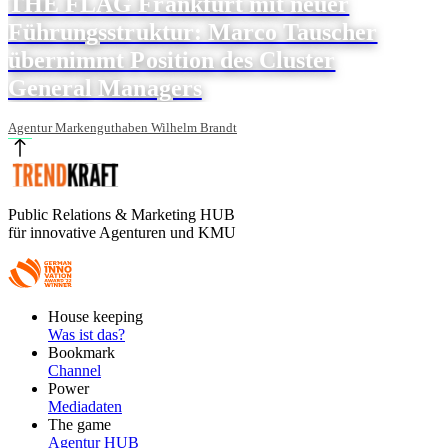
THE FLAG Frankfurt mit neuer
Führungsstruktur: Marco Tauscher
übernimmt Position des Cluster
General Managers
Agentur Markenguthaben Wilhelm Brandt
Public Relations & Marketing HUB
für innovative Agenturen und KMU
Footer
House keeping
Main
Was ist das?
Bookmark
Channel
Power
Mediadaten
The game
Agentur HUB