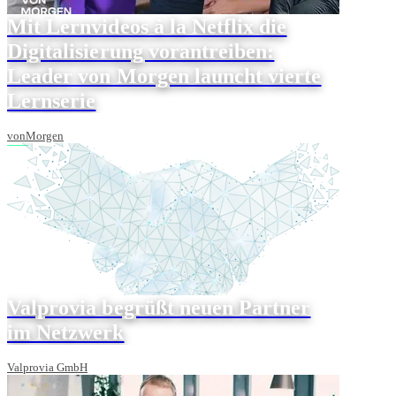
Mit Lernvideos à la Netflix die
Digitalisierung vorantreiben:
Leader von Morgen launcht vierte
Lernserie
vonMorgen
Valprovia begrüßt neuen Partner
im Netzwerk
Valprovia GmbH