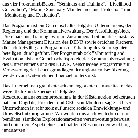
aus vier Programmblöcken: "Seminars and Training", "Livelihood
Generation", "Marine Sanctuary Maintenance and Protection" und
"Monitoring and Evaluation".
Das Programm ist ein Gemeinschaftserfolg des Unternehmens, der
Regierung und der Kommunalverwaltung. Der Ausbildungsblock
"Seminars and Training" wird in Zusammenarbeit mit der Coastal &
Marine Management Division des DENR sowie örtlichen Fischern,
die sich freiwillig am Programm zur Erhaltung des Schutzgebiets
beteiligen, durchgeführt. Der Programmblock "Monitoring and
Evaluation" ist ein Gemeinschaftsprojekt der Kommunalverwaltung,
des Unternehmens und des DENR. Verschiedene Programme zur
Verbesserung der Lebensgrundlagen der regionalen Bevölkerung
werden vom Unternehmen finanziell unterstützt.
Das Unternehmen gratulierte seinem engagierten Umweltteam, das
wesentlich zum bisherigen Erfolg des
Ressourcenmanagementprogramms in der Küstenregion beigetragen
hat. Jon Dugdale, President und CEO von Mindoro, sagte: "Unser
Unternehmen ist sehr stolz auf unsere sozialen Entwicklungs- und
Umweltschutzprogramme. Wir werden uns auch weiterhin darum
bemühen, sämtliche Explorationsarbeiten verantwortungsbewusst
und unter dem Aspekt einer nachhaltigen Ressourcenentwicklung
umzusetzen."