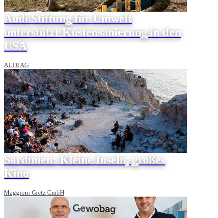
Audi Stiftung für Umwelt
unterstützt Küstensanierung in den
USA
AUDI AG
Sardinien: Kleine Inseln, großes
Kino
Maggioni Gretz GmbH