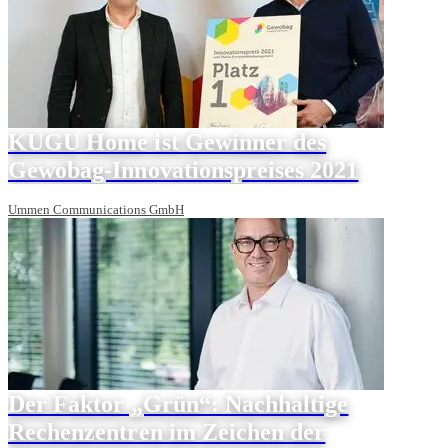
KUGU Home ist Gewinner des
Gewobag-Innovationspreises 2021
Ummen Communications GmbH
Der Faktor „Grün“: Nachhaltige
Rechenzentren im Zeichen der