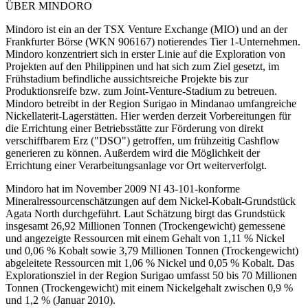
ÜBER MINDORO
Mindoro ist ein an der TSX Venture Exchange (MIO) und an der
Frankfurter Börse (WKN 906167) notierendes Tier 1-Unternehmen.
Mindoro konzentriert sich in erster Linie auf die Exploration von
Projekten auf den Philippinen und hat sich zum Ziel gesetzt, im
Frühstadium befindliche aussichtsreiche Projekte bis zur
Produktionsreife bzw. zum Joint-Venture-Stadium zu betreuen.
Mindoro betreibt in der Region Surigao in Mindanao umfangreiche
Nickellaterit-Lagerstätten. Hier werden derzeit Vorbereitungen für
die Errichtung einer Betriebsstätte zur Förderung von direkt
verschiffbarem Erz ("DSO") getroffen, um frühzeitig Cashflow
generieren zu können. Außerdem wird die Möglichkeit der
Errichtung einer Verarbeitungsanlage vor Ort weiterverfolgt.
Mindoro hat im November 2009 NI 43-101-konforme
Mineralressourcenschätzungen auf dem Nickel-Kobalt-Grundstück
Agata North durchgeführt. Laut Schätzung birgt das Grundstück
insgesamt 26,92 Millionen Tonnen (Trockengewicht) gemessene
und angezeigte Ressourcen mit einem Gehalt von 1,11 % Nickel
und 0,06 % Kobalt sowie 3,79 Millionen Tonnen (Trockengewicht)
abgeleitete Ressourcen mit 1,06 % Nickel und 0,05 % Kobalt. Das
Explorationsziel in der Region Surigao umfasst 50 bis 70 Millionen
Tonnen (Trockengewicht) mit einem Nickelgehalt zwischen 0,9 %
und 1,2 % (Januar 2010).