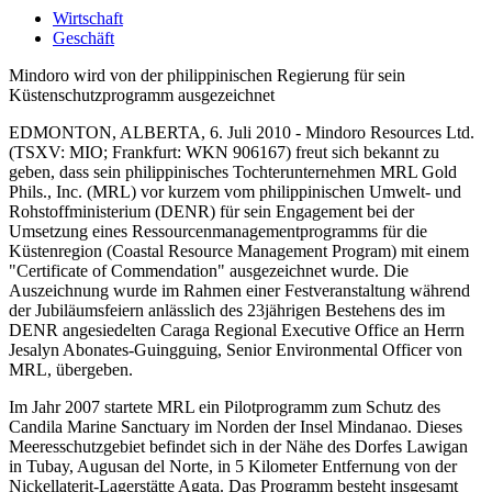
Wirtschaft
Geschäft
Mindoro wird von der philippinischen Regierung für sein
Küstenschutzprogramm ausgezeichnet
EDMONTON, ALBERTA, 6. Juli 2010 - Mindoro Resources Ltd.
(TSXV: MIO; Frankfurt: WKN 906167) freut sich bekannt zu
geben, dass sein philippinisches Tochterunternehmen MRL Gold
Phils., Inc. (MRL) vor kurzem vom philippinischen Umwelt- und
Rohstoffministerium (DENR) für sein Engagement bei der
Umsetzung eines Ressourcenmanagementprogramms für die
Küstenregion (Coastal Resource Management Program) mit einem
"Certificate of Commendation" ausgezeichnet wurde. Die
Auszeichnung wurde im Rahmen einer Festveranstaltung während
der Jubiläumsfeiern anlässlich des 23jährigen Bestehens des im
DENR angesiedelten Caraga Regional Executive Office an Herrn
Jesalyn Abonates-Guingguing, Senior Environmental Officer von
MRL, übergeben.
Im Jahr 2007 startete MRL ein Pilotprogramm zum Schutz des
Candila Marine Sanctuary im Norden der Insel Mindanao. Dieses
Meeresschutzgebiet befindet sich in der Nähe des Dorfes Lawigan
in Tubay, Augusan del Norte, in 5 Kilometer Entfernung von der
Nickellaterit-Lagerstätte Agata. Das Programm besteht insgesamt