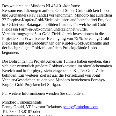
Des weiteren hat Mindoro NI 43-101-konforme
Ressourcenschätzungen auf den Gold-Silber-Grundstücken Lobo
und Archangel (Kay Tanda) vorgenommen. Mindoro hat außerdem
22 Porphyr-Kupfer-Gold-Ziele lokalisiert and betreibt drei Projekte
im Gebiet von Batangas im Süden Luzons, für welche mit Gold
Fields ein Farm-in-Abkommen unterzeichnet wurde.
Vereinbarungsgemäß ist Gold Fields durch Investitionen in die
Projekte zum Erwerb einer Beteiligung von 75 % berechtigt Gold
Fields hat mit den Bebohrungen der Kupfer-Gold-Abschnitte und
der hochgradigen Goldziele auf dem Projektgelände Lobo
begonnen.
Die Bohrungen im Projekt American Tunnels haben ergeben, dass
sich hier vermutlich größere Goldvorkommen im oberflächennahen
Bereich und in Porphyrgestein eingebettete Kupfer-Gold-Ziele
befinden. Ein weiteres Ziel ist u.a. die Fortsetzung von Joint-
Venture-Gesprächen zu den von Mindoro betriebenen Porphyr-
Kupfer-Gold-Projekten bei Surigao.
Für weitere Informationen wenden Sie sich bitte an:
Mindoro Firmenzentrale
Penny Gould, VP Investor Relations
penny@mindoro.com
Tel: 780.413.8187 oder