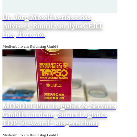
Dr. Jörg Mosolf verlässt das
Advisory Board von dynaCERT
Inc., Toronto.
Medienbüro am Reichstag GmbH
MOSOLF Port Logistics & Services
GmbH mit dem „Smart Logistics
TOP 50 Award“ ausgezeichnet
Medienbüro am Reichstag GmbH