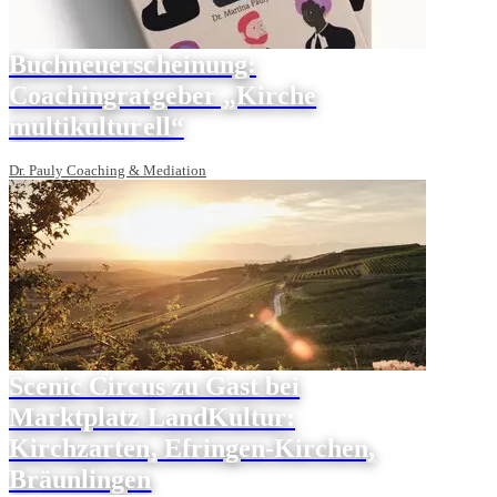
Buchneuerscheinung:
Coachingratgeber „Kirche
multikulturell“
Dr. Pauly Coaching & Mediation
Scenic Circus zu Gast bei
Marktplatz LandKultur:
Kirchzarten, Efringen-Kirchen,
Bräunlingen