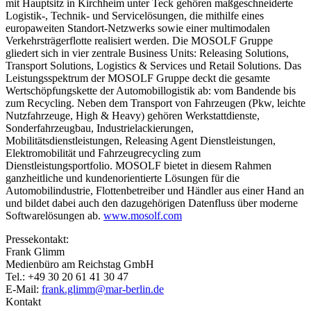
mit Hauptsitz in Kirchheim unter Teck gehören maßgeschneiderte
Logistik-, Technik- und Servicelösungen, die mithilfe eines
europaweiten Standort-Netzwerks sowie einer multimodalen
Verkehrsträgerflotte realisiert werden. Die MOSOLF Gruppe
gliedert sich in vier zentrale Business Units: Releasing Solutions,
Transport Solutions, Logistics & Services und Retail Solutions. Das
Leistungsspektrum der MOSOLF Gruppe deckt die gesamte
Wertschöpfungskette der Automobillogistik ab: vom Bandende bis
zum Recycling. Neben dem Transport von Fahrzeugen (Pkw, leichte
Nutzfahrzeuge, High & Heavy) gehören Werkstattdienste,
Sonderfahrzeugbau, Industrielackierungen,
Mobilitätsdienstleistungen, Releasing Agent Dienstleistungen,
Elektromobilität und Fahrzeugrecycling zum
Dienstleistungsportfolio. MOSOLF bietet in diesem Rahmen
ganzheitliche und kundenorientierte Lösungen für die
Automobilindustrie, Flottenbetreiber und Händler aus einer Hand an
und bildet dabei auch den dazugehörigen Datenfluss über moderne
Softwarelösungen ab.
www.mosolf.com
Pressekontakt:
Frank Glimm
Medienbüro am Reichstag GmbH
Tel.: +49 30 20 61 41 30 47
E-Mail:
frank.glimm@mar-berlin.de
Kontakt