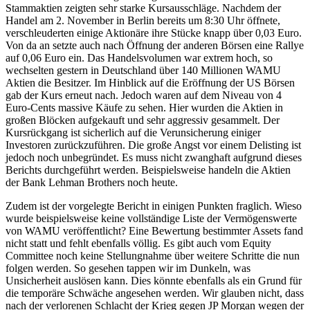
Stammaktien zeigten sehr starke Kursausschläge. Nachdem der
Handel am 2. November in Berlin bereits um 8:30 Uhr öffnete,
verschleuderten einige Aktionäre ihre Stücke knapp über 0,03 Euro.
Von da an setzte auch nach Öffnung der anderen Börsen eine Rallye
auf 0,06 Euro ein. Das Handelsvolumen war extrem hoch, so
wechselten gestern in Deutschland über 140 Millionen WAMU
Aktien die Besitzer. Im Hinblick auf die Eröffnung der US Börsen
gab der Kurs erneut nach. Jedoch waren auf dem Niveau von 4
Euro-Cents massive Käufe zu sehen. Hier wurden die Aktien in
großen Blöcken aufgekauft und sehr aggressiv gesammelt. Der
Kursrückgang ist sicherlich auf die Verunsicherung einiger
Investoren zurückzuführen. Die große Angst vor einem Delisting ist
jedoch noch unbegründet. Es muss nicht zwanghaft aufgrund dieses
Berichts durchgeführt werden. Beispielsweise handeln die Aktien
der Bank Lehman Brothers noch heute.
Zudem ist der vorgelegte Bericht in einigen Punkten fraglich. Wieso
wurde beispielsweise keine vollständige Liste der Vermögenswerte
von WAMU veröffentlicht? Eine Bewertung bestimmter Assets fand
nicht statt und fehlt ebenfalls völlig. Es gibt auch vom Equity
Committee noch keine Stellungnahme über weitere Schritte die nun
folgen werden. So gesehen tappen wir im Dunkeln, was
Unsicherheit auslösen kann. Dies könnte ebenfalls als ein Grund für
die temporäre Schwäche angesehen werden. Wir glauben nicht, dass
nach der verlorenen Schlacht der Krieg gegen JP Morgan wegen der