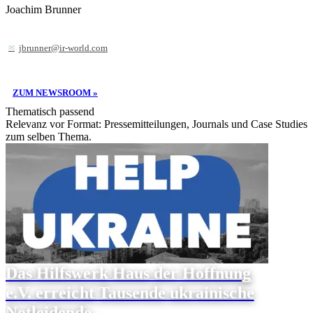
Joachim Brunner
jbrunner@ir-world.com
ZUM NEWSROOM »
Thematisch passend
Relevanz vor Format: Pressemitteilungen, Journals und Case Studies
zum selben Thema.
Das Hilfswerk Haus der Hoffnung
e.V. erreicht Tausende ukrainische
Notleidende.