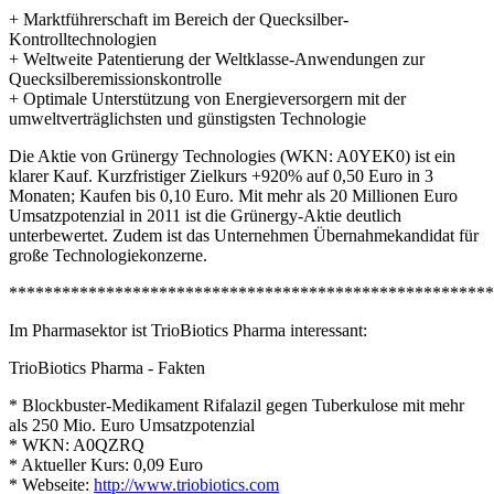
+ Marktführerschaft im Bereich der Quecksilber-
Kontrolltechnologien
+ Weltweite Patentierung der Weltklasse-Anwendungen zur
Quecksilberemissionskontrolle
+ Optimale Unterstützung von Energieversorgern mit der
umweltverträglichsten und günstigsten Technologie
Die Aktie von Grünergy Technologies (WKN: A0YEK0) ist ein
klarer Kauf. Kurzfristiger Zielkurs +920% auf 0,50 Euro in 3
Monaten; Kaufen bis 0,10 Euro. Mit mehr als 20 Millionen Euro
Umsatzpotenzial in 2011 ist die Grünergy-Aktie deutlich
unterbewertet. Zudem ist das Unternehmen Übernahmekandidat für
große Technologiekonzerne.
*******************************************************
Im Pharmasektor ist TrioBiotics Pharma interessant:
TrioBiotics Pharma - Fakten
* Blockbuster-Medikament Rifalazil gegen Tuberkulose mit mehr
als 250 Mio. Euro Umsatzpotenzial
* WKN: A0QZRQ
* Aktueller Kurs: 0,09 Euro
* Webseite:
http://www.triobiotics.com