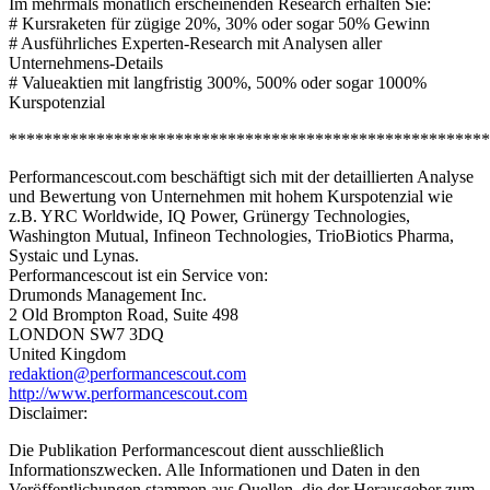
Im mehrmals monatlich erscheinenden Research erhalten Sie:
# Kursraketen für zügige 20%, 30% oder sogar 50% Gewinn
# Ausführliches Experten-Research mit Analysen aller
Unternehmens-Details
# Valueaktien mit langfristig 300%, 500% oder sogar 1000%
Kurspotenzial
*******************************************************
Performancescout.com beschäftigt sich mit der detaillierten Analyse
und Bewertung von Unternehmen mit hohem Kurspotenzial wie
z.B. YRC Worldwide, IQ Power, Grünergy Technologies,
Washington Mutual, Infineon Technologies, TrioBiotics Pharma,
Systaic und Lynas.
Performancescout ist ein Service von:
Drumonds Management Inc.
2 Old Brompton Road, Suite 498
LONDON SW7 3DQ
United Kingdom
redaktion@performancescout.com
http://www.performancescout.com
Disclaimer:
Die Publikation Performancescout dient ausschließlich
Informationszwecken. Alle Informationen und Daten in den
Veröffentlichungen stammen aus Quellen, die der Herausgeber zum