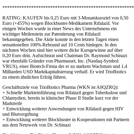
*******************************************************
RATING: KAUFEN bis 0,25 Euro mit 3-Monatskursziel von 0,50
Euro (+455%) wegen Blockbuster-Medikament Rifalazil. Vor
einigen Wochen wurde in einer News des Unternehmens ein
wichtiger Meilenstein zur Patentierung von Rifalazil
bekanntgegeben. Die Aktie konnte in den letzten Tagen einen
sensationellen 100%-Rebound auf 10 Cents hinlegen. In den
nächsten Wochen sind hier weitere dicke Kursgewinne auf über
0,20 Euro drin. Aufsichtsrat und Chairman Dr. Raymond Schinazi
war ebenfalls Gründer von Pharmasset, Inc. (Nasdaq-Symbol:
VRUS), einer Biotech-Firma der er zu starkem Wachstum und 1,4
Milliarden USD Marktkapitalisierung verhalf. Er wird TrioBiotics
zu einem ähnlichen Erfolg führen.
Geschäftsziele von TrioBiotics Pharma (WKN ist A0QZRQ):
+ Schnelle Markteinführung von Rifalazil gegen Tuberkulose und
Chlamydien, bereits in klinischer Phase II Studie kurz vor der
Marktreife
+ Entwicklung weiterer Anwendungen von Rifalazil gegen HIV
und Blutvergiftung
+ Entwicklung weiterer Blockbuster in Kooperationen mit Partnern
aus dem Netzwerk von Dr. Schinazi