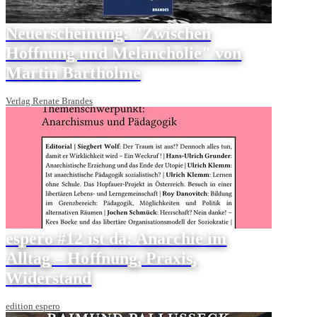
Neuerscheinung: "Zwischen
Hoffnung und Melancholie" von
Martin Bartholme
Verlag Renate Brandes
espero #12 ist da: Anarchie im
Alltag – Hoffnung, Praxis,
Widerstand
edition espero