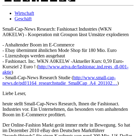
Wirtschaft
Geschäft
Small-Cap-News Research: Fashionact Industries (WKN
A0KELW) - Kooperation mit Groupon lässt Umsätze explodieren
- Anhaltender Boom im E-Commerce
- Ebay übernimmt ähnlichen Mode Shop für 180 Mio. Euro
- Lizenzshops werden ausgebaut
- Fashionact. Inc. WKN A0KELW -Aktueller Kurs: 0,59 Euro-
Kursziel 2 Euro ! (
http://www.ariva.de/fashionac.ind.regs_dl-001-
aktie
)
- Small-Cap-News Research Studie (
http://www.small-cap-
news.de/pdf/1164_researchstudie_SmallCap_A4_201102…
)
Liebe Leser,
heute stellt Small-Cap-News Research, Ihnen die Fashionact.
Industries vor. Ein Unternehmen, das besonders vom anhaltenden
Boom im E-Commerce profitiert.
Der Online-Fashion Markt gerät immer mehr in Bewegung. So hat
im Dezember 2010 eBay den Deutschen Marktführer
"brands4friends" für einen Kaufpreis von rund 200 Mio. US-Dollar