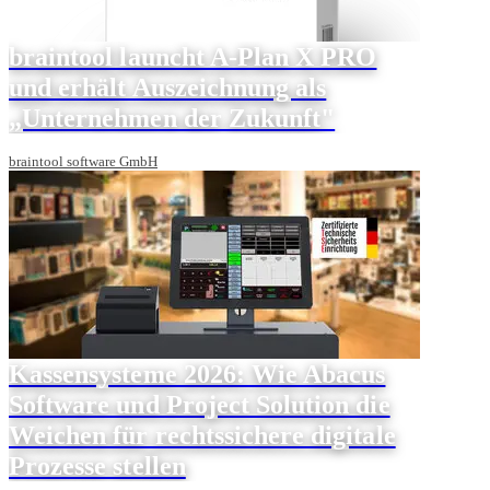
braintool launcht A-Plan X PRO
und erhält Auszeichnung als
„Unternehmen der Zukunft"
braintool software GmbH
Kassensysteme 2026: Wie Abacus
Software und Project Solution die
Weichen für rechtssichere digitale
Prozesse stellen