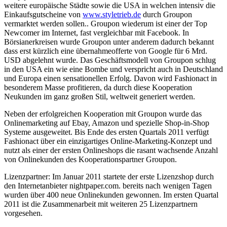
weitere europäische Städte sowie die USA in welchen intensiv die
Einkaufsgutscheine von
www.styletrieb.de
durch Groupon
vermarktet werden sollen.. Groupon wiederum ist einer der Top
Newcomer im Internet, fast vergleichbar mit Facebook. In
Börsianerkreisen wurde Groupon unter anderem dadurch bekannt
dass erst kürzlich eine übernahmeofferte von Google für 6 Mrd.
USD abgelehnt wurde. Das Geschäftsmodell von Groupon schlug
in den USA ein wie eine Bombe und verspricht auch in Deutschland
und Europa einen sensationellen Erfolg. Davon wird Fashionact in
besonderem Masse profitieren, da durch diese Kooperation
Neukunden im ganz großen Stil, weltweit generiert werden.
Neben der erfolgreichen Kooperation mit Groupon wurde das
Onlinemarketing auf Ebay, Amazon und spezielle Shop-in-Shop
Systeme ausgeweitet. Bis Ende des ersten Quartals 2011 verfügt
Fashionact über ein einzigartiges Online-Marketing-Konzept und
nutzt als einer der ersten Onlineshops die rasant wachsende Anzahl
von Onlinekunden des Kooperationspartner Groupon.
Lizenzpartner: Im Januar 2011 startete der erste Lizenzshop durch
den Internetanbieter nightpaper.com. bereits nach wenigen Tagen
wurden über 400 neue Onlinekunden gewonnen. Im ersten Quartal
2011 ist die Zusammenarbeit mit weiteren 25 Lizenzpartnern
vorgesehen.