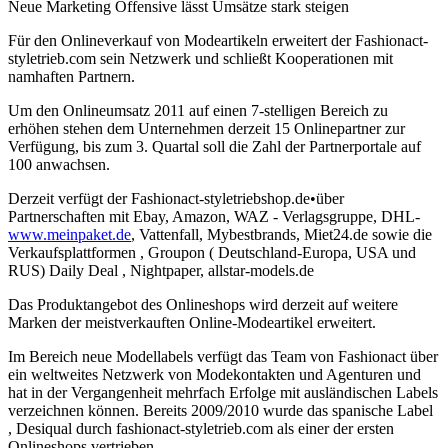
Neue Marketing Offensive lässt Umsätze stark steigen
Für den Onlineverkauf von Modeartikeln erweitert der Fashionact-
styletrieb.com sein Netzwerk und schließt Kooperationen mit
namhaften Partnern.
Um den Onlineumsatz 2011 auf einen 7-stelligen Bereich zu
erhöhen stehen dem Unternehmen derzeit 15 Onlinepartner zur
Verfügung, bis zum 3. Quartal soll die Zahl der Partnerportale auf
100 anwachsen.
Derzeit verfügt der Fashionact-styletriebshop.de•über
Partnerschaften mit Ebay, Amazon, WAZ - Verlagsgruppe, DHL-
www.meinpaket.de
, Vattenfall, Mybestbrands, Miet24.de sowie die
Verkaufsplattformen , Groupon ( Deutschland-Europa, USA und
RUS) Daily Deal , Nightpaper, allstar-models.de
Das Produktangebot des Onlineshops wird derzeit auf weitere
Marken der meistverkauften Online-Modeartikel erweitert.
Im Bereich neue Modellabels verfügt das Team von Fashionact über
ein weltweites Netzwerk von Modekontakten und Agenturen und
hat in der Vergangenheit mehrfach Erfolge mit ausländischen Labels
verzeichnen können. Bereits 2009/2010 wurde das spanische Label
, Desiqual durch fashionact-styletrieb.com als einer der ersten
Onlineshops vertrieben.