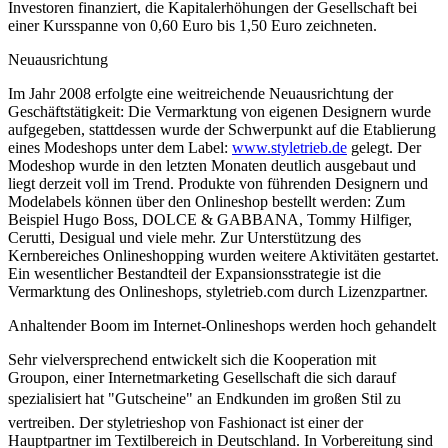
Investoren finanziert, die Kapitalerhöhungen der Gesellschaft bei
einer Kursspanne von 0,60 Euro bis 1,50 Euro zeichneten.
Neuausrichtung
Im Jahr 2008 erfolgte eine weitreichende Neuausrichtung der
Geschäftstätigkeit: Die Vermarktung von eigenen Designern wurde
aufgegeben, stattdessen wurde der Schwerpunkt auf die Etablierung
eines Modeshops unter dem Label:
www.styletrieb.de
gelegt. Der
Modeshop wurde in den letzten Monaten deutlich ausgebaut und
liegt derzeit voll im Trend. Produkte von führenden Designern und
Modelabels können über den Onlineshop bestellt werden: Zum
Beispiel Hugo Boss, DOLCE & GABBANA, Tommy Hilfiger,
Cerutti, Desigual und viele mehr. Zur Unterstützung des
Kernbereiches Onlineshopping wurden weitere Aktivitäten gestartet.
Ein wesentlicher Bestandteil der Expansionsstrategie ist die
Vermarktung des Onlineshops, styletrieb.com durch Lizenzpartner.
Anhaltender Boom im Internet-Onlineshops werden hoch gehandelt
Sehr vielversprechend entwickelt sich die Kooperation mit
Groupon, einer Internetmarketing Gesellschaft die sich darauf
spezialisiert hat "Gutscheine" an Endkunden im großen Stil zu
vertreiben. Der styletrieshop von Fashionact ist einer der
Hauptpartner im Textilbereich in Deutschland. In Vorbereitung sind