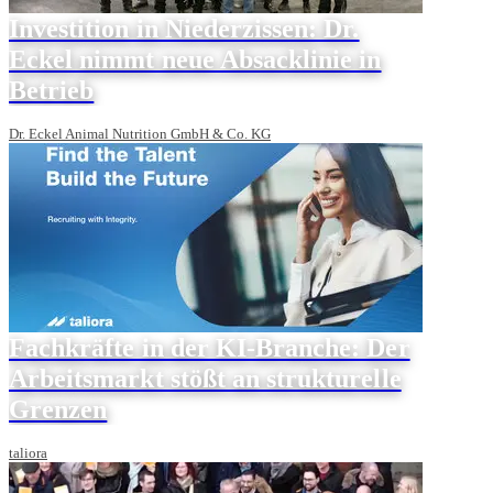
Investition in Niederzissen: Dr.
Eckel nimmt neue Absacklinie in
Betrieb
Dr. Eckel Animal Nutrition GmbH & Co. KG
Fachkräfte in der KI-Branche: Der
Arbeitsmarkt stößt an strukturelle
Grenzen
taliora