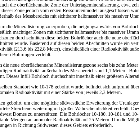
auch die oberflächennahe Zone der Untertagemineralisierung, etwa zehn
n dieser Zone jedoch vom ersten Ressourcenmodell ausgeschlossen wurde
erhalb des Messbereichs mit sichtbarer halbmassiver bis massiver Uran
m die Mineralisierung zu erproben, die neigungsabwärts von Bohrloch
ießlich mächtiger Zonen mit sichtbarer halbmassiver bis massiver Uran
zonen durchschnitten diese beiden Bohrlöcher auch die neue oberfläch
nitten wurde. Basierend auf diesen beiden Abschnitten wurde ein vert
vität (213,6 bis 222,8 Meter), einschließlich einer Radioaktivität auß
heren Bohrungen verfehlt.
 die neue oberflächennahe Mineralisierungszone sechs bis zehn Meter
tändigen Radioaktivität außerhalb des Messbereichs auf 1,1 Metern. Boh
t. Dieses Infill-Bohrloch durchschnitt innerhalb einer größeren Alter
selben Standort wie 10-178 gebohrt wurde, befindet sich aufgrund ü
omalen Radioaktivität mit einer Stärke von jeweils 2,3 Metern.
 gebohrt, um eine mögliche südwestliche Erweiterung der Uranlagerst
tete Streichenerweiterung mit großer Wahrscheinlichkeit verfehlt. Di
dwest Domes zu unterstützen. Die Bohrlöcher 10-180, 10-181 und 10-1
riable Mengen an anomaler Radioaktivität auf 25 Metern. Um die Mögli
ngen in Richtung Südwesten dieses Gebiets erforderlich.