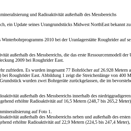
mineralisierung und Radioaktivität außerhalb des Messbereichs
sich, ein Update seines Urangrundstücks Midwest NorthEast bekannt zu
s Winterbohrprogramms 2010 bei der Uranlagerstätte Roughrider auf 
vität außerhalb des Messbereichs, die das erste Ressourcenmodell der U
deckung 2009 bei Roughrider East.
hr zufrieden. Es wurden insgesamt 77 Bohrlöcher auf 26.928 Metern a
 bei Roughrider East. Abbildung 1 zeigt die Streichenlänge von 400 M
dem Grundstück wurden zwei Bohrgeräte zurückgelassen, die im bevors
oaktivität außerhalb des Messbereichs innerhalb des niedriggradigere
end erhöhte Radioaktivität auf 16,5 Metern (248,7 bis 265,2 Meter), 
mineralisierung auf Foto 1.
ioaktivität außerhalb des Messbereichs neben und außerhalb des erste
nd erhöhte Radioaktivität auf 22,9 Metern (224,5 bis 247,4 Meter), e