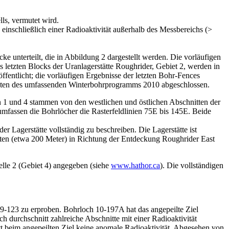
ls, vermutet wird.
inschließlich einer Radioaktivität außerhalb des Messbereichs (>
ke unterteilt, die in Abbildung 2 dargestellt werden. Die vorläufigen
 letzten Blocks der Uranlagerstätte Roughrider, Gebiet 2, werden in
entlicht; die vorläufigen Ergebnisse der letzten Bohr-Fences
 Daten des umfassenden Winterbohrprogramms 2010 abgeschlossen.
n 1 und 4 stammen von den westlichen und östlichen Abschnitten der
 umfassen die Bohrlöcher die Rasterfeldlinien 75E bis 145E. Beide
r Lagerstätte vollständig zu beschreiben. Die Lagerstätte ist
ten (etwa 200 Meter) in Richtung der Entdeckung Roughrider East
elle 2 (Gebiet 4) angegeben (siehe
www.hathor.ca
). Die vollständigen
9-123 zu erproben. Bohrloch 10-197A hat das angepeilte Ziel
ch durchschnitt zahlreiche Abschnitte mit einer Radioaktivität
tt beim angepeilten Ziel keine anomale Radioaktivität. Abgesehen von