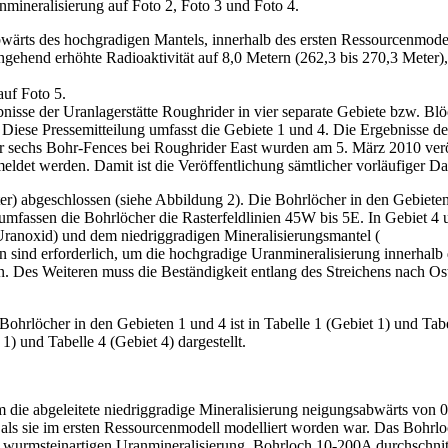
mineralisierung auf Foto 2, Foto 3 und Foto 4.
wärts des hochgradigen Mantels, innerhalb des ersten Ressourcenmodel
end erhöhte Radioaktivität auf 8,0 Metern (262,3 bis 270,3 Meter), e
auf Foto 5.
isse der Uranlagerstätte Roughrider in vier separate Gebiete bzw. Blöc
Diese Pressemitteilung umfasst die Gebiete 1 und 4. Die Ergebnisse des
r sechs Bohr-Fences bei Roughrider East wurden am 5. März 2010 veröff
meldet werden. Damit ist die Veröffentlichung sämtlicher vorläufiger
r) abgeschlossen (siehe Abbildung 2). Die Bohrlöcher in den Gebiete
1 umfassen die Bohrlöcher die Rasterfeldlinien 45W bis 5E. In Gebiet 4
ranoxid) und dem niedriggradigen Mineralisierungsmantel (
 sind erforderlich, um die hochgradige Uranmineralisierung innerhalb de
. Des Weiteren muss die Beständigkeit entlang des Streichens nach Os
 Bohrlöcher in den Gebieten 1 und 4 ist in Tabelle 1 (Gebiet 1) und Tab
1) und Tabelle 4 (Gebiet 4) dargestellt.
die abgeleitete niedriggradige Mineralisierung neigungsabwärts von 0
r, als sie im ersten Ressourcenmodell modelliert worden war. Das Bohrlo
n, wurmsteinartigen Uranmineralisierung. Bohrloch 10-200A durchschni