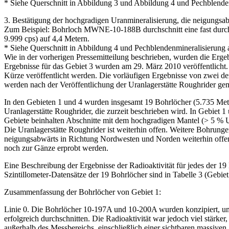
* Siehe Querschnitt in Abbildung 3 und Abbildung 4 und Pechblenden
3. Bestätigung der hochgradigen Uranmineralisierung, die neigungsab
Zum Beispiel: Bohrloch MWNE-10-188B durchschnitt eine fast durchgeh
9.999 cps) auf 4,4 Metern.
* Siehe Querschnitt in Abbildung 4 und Pechblendenmineralisierung 
Wie in der vorherigen Pressemitteilung beschrieben, wurden die Ergebn
Ergebnisse für das Gebiet 3 wurden am 29. März 2010 veröffentlicht. 
Kürze veröffentlicht werden. Die vorläufigen Ergebnisse von zwei de
werden nach der Veröffentlichung der Uranlagerstätte Roughrider ge
In den Gebieten 1 und 4 wurden insgesamt 19 Bohrlöcher (5.735 Mete
Uranlagerstätte Roughrider, die zurzeit beschrieben wird. In Gebiet 
Gebiete beinhalten Abschnitte mit dem hochgradigen Mantel (> 5 % U
Die Uranlagerstätte Roughrider ist weiterhin offen. Weitere Bohrungen
neigungsabwärts in Richtung Nordwesten und Norden weiterhin offen
noch zur Gänze erprobt werden.
Eine Beschreibung der Ergebnisse der Radioaktivität für jedes der 19
Szintillometer-Datensätze der 19 Bohrlöcher sind in Tabelle 3 (Gebiet 
Zusammenfassung der Bohrlöcher von Gebiet 1:
Linie 0. Die Bohrlöcher 10-197A und 10-200A wurden konzipiert, um 
erfolgreich durchschnitten. Die Radioaktivität war jedoch viel stärke
außerhalb des Messbereichs, einschließlich einer sichtbaren massive