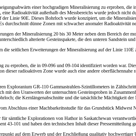
neigungsabwärts einer hochgradigen Mineralisierung zu erproben, die 
, eine Radioaktivität außerhalb des Messbereichs wurde jedoch nicht d
 der Linie 90E. Dieses Bohrloch wurde konzipiert, um die Mineralisie
 Es durchschnitt dünne Zonen mit schwacher anomaler Radioaktivität 
ungen der Mineralisierung 20 bis 30 Meter neben dem Bereich der mode
nterschiedlich alterierte Gesteinspakete, die den unteren Sandstein un
 die seitlichen Erweiterungen der Mineralisierung auf der Linie 110E 
g zu erproben, die in 09-096 und 09-104 identifiziert worden war. Die
 von dieser radioaktiven Zone wurde auch eine andere oberflächennahe 
aren Exploranium GR-110 Gammastrahlen-Szintillometers in Zählschrit
itlich mit den Uranwerten der untersuchten Gesteinsproben in Zusamme
ohrloch; die Kernlängenabschnitte und die tatsächliche Mächtigkeit de
e vom Abschluss einer Machbarkeitsstudie für das Grundstück Midwest N
r für sämtliche Explorationen von Hathor in Saskatchewan verantwortli
ment 43-101 und haben den technischen Inhalt dieser Pressemitteilung g
erpunkt auf dem Erwerb und der Erschließung qualitativ hochwertiger U