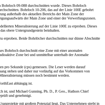
in Bohrloch 09-088 durchschnitten wurde. Dieses Bohrloch
urchschnitten. Bohrloch 10-206, das auf der Linie 100E gebohrt
rung außerhalb des aktuellen Bereichs der Main Zone der
neigungsaufwärts der Main Zone und einer der Verwerfungszonen.
llierten Mineralisierung auf der Linie 100E zu erproben. Dieses
d das obere Untergrundgestein beinhalten.
zu erproben. Beide Bohrlöcher durchschnitten nur dünne Abschnitte
ses Bohrloch durchschnitt eine Zone mit einer anomalen
radioaktive Zone bei und unmittelbar unterhalb der Anomalie
ten pro Sekunde (cps) gemessen. Die Leser werden darauf
nhang stehen und daher nur vorläufig auf das Vorkommen von
r Mineralisierung müssen noch bestimmt werden.
orthEast abhängig ist.
ch ist, und Michael Gunning, Ph. D., P. Geo., Hathors Chief
eprüft und genehmigt.
ranprojekte mit großem Potenzial liegt. Das Unternehmen strebt in