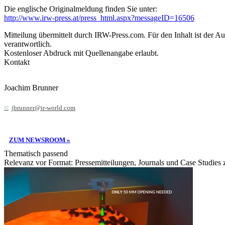
Die englische Originalmeldung finden Sie unter:
http://www.irw-press.at/press_html.aspx?messageID=16506
Mitteilung übermittelt durch IRW-Press.com. Für den Inhalt ist der A
verantwortlich.
Kostenloser Abdruck mit Quellenangabe erlaubt.
Kontakt
Joachim Brunner
jbrunner@ir-world.com
ZUM NEWSROOM »
Thematisch passend
Relevanz vor Format: Pressemitteilungen, Journals und Case Studies