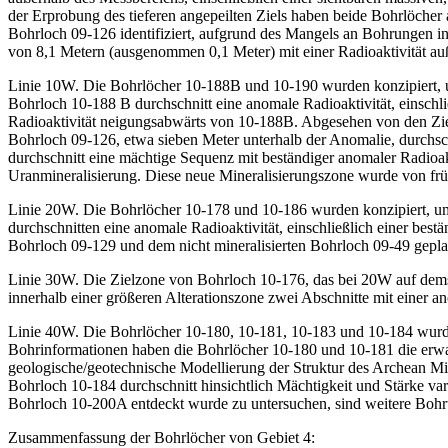
der Erprobung des tieferen angepeilten Ziels haben beide Bohrlöcher 
Bohrloch 09-126 identifiziert, aufgrund des Mangels an Bohrungen i
von 8,1 Metern (ausgenommen 0,1 Meter) mit einer Radioaktivität auß
Linie 10W. Die Bohrlöcher 10-188B und 10-190 wurden konzipiert, u
Bohrloch 10-188 B durchschnitt eine anomale Radioaktivität, einschl
Radioaktivität neigungsabwärts von 10-188B. Abgesehen von den Ziel
Bohrloch 09-126, etwa sieben Meter unterhalb der Anomalie, durchsch
durchschnitt eine mächtige Sequenz mit beständiger anomaler Radioakti
Uranmineralisierung. Diese neue Mineralisierungszone wurde von frü
Linie 20W. Die Bohrlöcher 10-178 und 10-186 wurden konzipiert, um
durchschnitten eine anomale Radioaktivität, einschließlich einer bes
Bohrloch 09-129 und dem nicht mineralisierten Bohrloch 09-49 geplan
Linie 30W. Die Zielzone von Bohrloch 10-176, das bei 20W auf dem
innerhalb einer größeren Alterationszone zwei Abschnitte mit einer an
Linie 40W. Die Bohrlöcher 10-180, 10-181, 10-183 und 10-184 wurden
Bohrinformationen haben die Bohrlöcher 10-180 und 10-181 die erwar
geologische/geotechnische Modellierung der Struktur des Archean Mi
Bohrloch 10-184 durchschnitt hinsichtlich Mächtigkeit und Stärke va
Bohrloch 10-200A entdeckt wurde zu untersuchen, sind weitere Bohru
Zusammenfassung der Bohrlöcher von Gebiet 4: