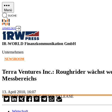
Direkt
zum
Menü
Inhalt
SUCHE
ANMELDEN
IR-WORLD Finanzkommunikation GmbH
Unternehmen
NEWSROOM
Terra Ventures Inc.: Roughrider wächst w
Messbereichs
13. April 2010, 16:07
PRESSEMITTEILUNG/PRESS RELEASE
Wirtschaft