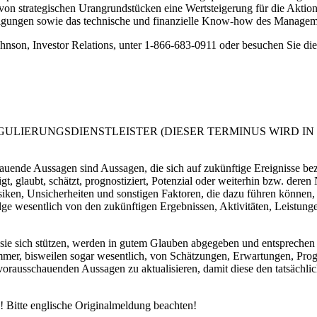
b von strategischen Urangrundstücken eine Wertsteigerung für die Aktio
eiligungen sowie das technische und finanzielle Know-how des Managem
 Johnson, Investor Relations, unter 1-866-683-0911 oder besuchen Sie 
ULIERUNGSDIENSTLEISTER (DIESER TERMINUS WIRD I
uende Aussagen sind Aussagen, die sich auf zukünftige Ereignisse bez
tigt, glaubt, schätzt, prognostiziert, Potenzial oder weiterhin bzw. de
ken, Unsicherheiten und sonstigen Faktoren, die dazu führen können, d
lge wesentlich von den zukünftigen Ergebnissen, Aktivitäten, Leistunge
ie sich stützen, werden in gutem Glauben abgegeben und entsprechen 
t immer, bisweilen sogar wesentlich, von Schätzungen, Erwartungen, 
orausschauenden Aussagen zu aktualisieren, damit diese den tatsächlich
 Bitte englische Originalmeldung beachten!