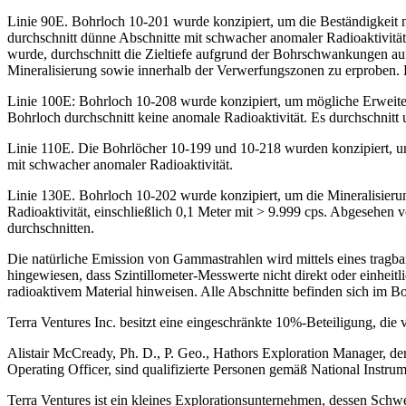
Linie 90E. Bohrloch 10-201 wurde konzipiert, um die Beständigkeit 
durchschnitt dünne Abschnitte mit schwacher anomaler Radioaktivität
wurde, durchschnitt die Zieltiefe aufgrund der Bohrschwankungen auf
Mineralisierung sowie innerhalb der Verwerfungszonen zu erproben.
Linie 100E: Bohrloch 10-208 wurde konzipiert, um mögliche Erweiter
Bohrloch durchschnitt keine anomale Radioaktivität. Es durchschnitt u
Linie 110E. Die Bohrlöcher 10-199 und 10-218 wurden konzipiert, um
mit schwacher anomaler Radioaktivität.
Linie 130E. Bohrloch 10-202 wurde konzipiert, um die Mineralisierun
Radioaktivität, einschließlich 0,1 Meter mit > 9.999 cps. Abgesehen
durchschnitten.
Die natürliche Emission von Gammastrahlen wird mittels eines tragb
hingewiesen, dass Szintillometer-Messwerte nicht direkt oder einhe
radioaktivem Material hinweisen. Alle Abschnitte befinden sich im B
Terra Ventures Inc. besitzt eine eingeschränkte 10%-Beteiligung, di
Alistair McCready, Ph. D., P. Geo., Hathors Exploration Manager, de
Operating Officer, sind qualifizierte Personen gemäß National Instru
Terra Ventures ist ein kleines Explorationsunternehmen, dessen Schw