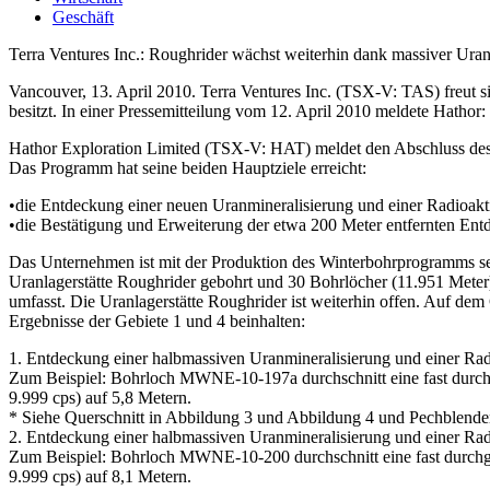
Geschäft
Terra Ventures Inc.: Roughrider wächst weiterhin dank massiver Uran
Vancouver, 13. April 2010. Terra Ventures Inc. (TSX-V: TAS) freut 
besitzt. In einer Pressemitteilung vom 12. April 2010 meldete Hathor:
Hathor Exploration Limited (TSX-V: HAT) meldet den Abschluss de
Das Programm hat seine beiden Hauptziele erreicht:
•die Entdeckung einer neuen Uranmineralisierung und einer Radioakti
•die Bestätigung und Erweiterung der etwa 200 Meter entfernten Ent
Das Unternehmen ist mit der Produktion des Winterbohrprogramms se
Uranlagerstätte Roughrider gebohrt und 30 Bohrlöcher (11.951 Meter)
umfasst. Die Uranlagerstätte Roughrider ist weiterhin offen. Auf 
Ergebnisse der Gebiete 1 und 4 beinhalten:
1. Entdeckung einer halbmassiven Uranmineralisierung und einer Radi
Zum Beispiel: Bohrloch MWNE-10-197a durchschnitt eine fast durchgeh
9.999 cps) auf 5,8 Metern.
* Siehe Querschnitt in Abbildung 3 und Abbildung 4 und Pechblenden
2. Entdeckung einer halbmassiven Uranmineralisierung und einer Rad
Zum Beispiel: Bohrloch MWNE-10-200 durchschnitt eine fast durchgehe
9.999 cps) auf 8,1 Metern.