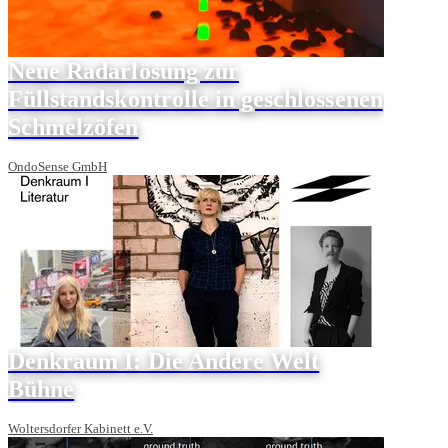
Neue Radarlösung zur
Füllstandskontrolle in geschlossenen
Schmelzöfen
OndoSense GmbH
Denkraum I: Die Andere Welt
Bühne
Woltersdorfer Kabinett e.V.