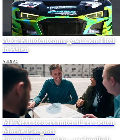
Audi-Kundenteams gewinnen Titel
in Asien
AUDI AG
MP Next steuert unter ihrer neuen
Marke Planport
Immobilienprojekte - verbindlich