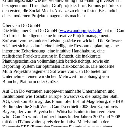
Erfahrungsschatz wie die Verantwortung und Planung diverser IT-
bezogener und IT-neutraler Großprojekte. Prof. Komus gehörte zu
den ersten, die Social Media-Ansätze zu einem festen Bestandteil
eines modernen Projektmanagements machten.
Über Can Do GmbH
Die Münchner Can Do GmbH (
www.candoprojects.de
) hat mit Can
Do Project Intelligence eine innovative Projektmanagement-
Software von besonderer Leistungsstärke entwickelt. Die Software
zeichnet sich aus durch eine intelligente Ressourcenplanung, eine
integrierte Zeiterfassung, eine intuitive Handhabung, eine
realistische Projektsteuerung in Echtzeit, die inakkurate
Planungstechniken vollumfänglich berücksichtigt, sowie ein
Reporting-System zur optimalen Risikokontrolle. Die moderne
Multi-Projektmanagement-Software von Can Do bietet für
Unternehmen einen wirklichen Mehrwert - unabhängig von
Branche, Plattform oder Größe.
Auf Can Do vertrauen europaweit namhafte Unternehmen und
Institutionen wie Toshiba Europe, Swarovski, die Salzgitter Stahl
AG, Oerlikon Barmag, das Fraunhofer Institut Magdeburg, die IHK
Berlin oder die Stadt Wien. Can Do erhielt 2008 den Exportpreis
Bayern, der vom Bayerischen Wirtschaftsministerium verliehen
wird. Can Do wurde darüber hinaus in den Jahren 2007 und 2008
mit dem IT-Innovationspreis der Initiative Mittelstand in der
Kategorie ERP (Enterprise Resource Planning) ausgezeichnet.