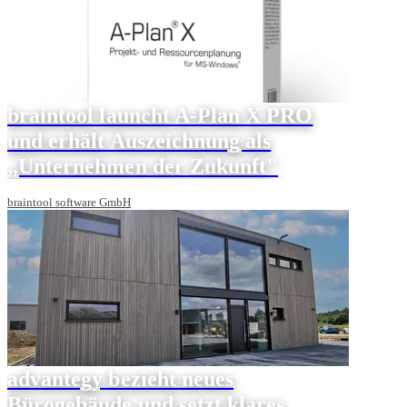
braintool launcht A-Plan X PRO
und erhält Auszeichnung als
„Unternehmen der Zukunft"
braintool software GmbH
advantegy bezieht neues
Bürogebäude und setzt klares