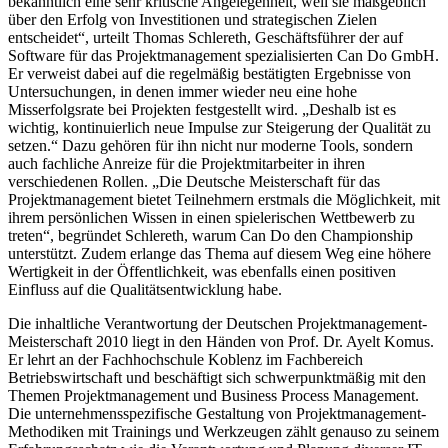
bekanntlich eine sehr kritische Angelegenheit, weil sie maßgeblich
über den Erfolg von Investitionen und strategischen Zielen
entscheidet“, urteilt Thomas Schlereth, Geschäftsführer der auf
Software für das Projektmanagement spezialisierten Can Do GmbH.
Er verweist dabei auf die regelmäßig bestätigten Ergebnisse von
Untersuchungen, in denen immer wieder neu eine hohe
Misserfolgsrate bei Projekten festgestellt wird. „Deshalb ist es
wichtig, kontinuierlich neue Impulse zur Steigerung der Qualität zu
setzen.“ Dazu gehören für ihn nicht nur moderne Tools, sondern
auch fachliche Anreize für die Projektmitarbeiter in ihren
verschiedenen Rollen. „Die Deutsche Meisterschaft für das
Projektmanagement bietet Teilnehmern erstmals die Möglichkeit, mit
ihrem persönlichen Wissen in einen spielerischen Wettbewerb zu
treten“, begründet Schlereth, warum Can Do den Championship
unterstützt. Zudem erlange das Thema auf diesem Weg eine höhere
Wertigkeit in der Öffentlichkeit, was ebenfalls einen positiven
Einfluss auf die Qualitätsentwicklung habe.
Die inhaltliche Verantwortung der Deutschen Projektmanagement-
Meisterschaft 2010 liegt in den Händen von Prof. Dr. Ayelt Komus.
Er lehrt an der Fachhochschule Koblenz im Fachbereich
Betriebswirtschaft und beschäftigt sich schwerpunktmäßig mit den
Themen Projektmanagement und Business Process Management.
Die unternehmensspezifische Gestaltung von Projektmanagement-
Methodiken mit Trainings und Werkzeugen zählt genauso zu seinem