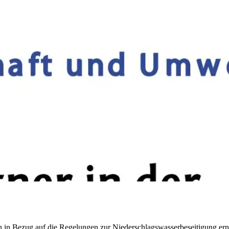
 in Bezug auf die Regelungen zur Niederschlagswasserbeseitigung ern