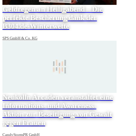
Geldregen an Heiligabend – Die
perfekte Bescherung dank der
B304.de-Winterwette
SPS GmbH & Co. KG
Neukölln Arcaden veranstaltet eine
Informations- und Awareness-
Aktion zur Beseitigung von Gewalt
gegen Frauen
CandyStormPR GmbH