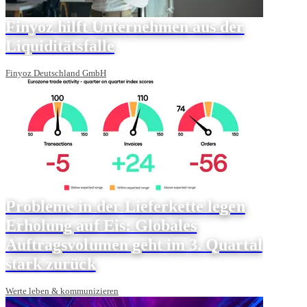
Finyoz hilft Unternehmen aus der
Liquiditätsfalle
Finyoz Deutschland GmbH
Probleme in der Lieferkette legen
Erholung auf Eis: Globales
Auftragsvolumen geht im 3. Quartal
stark zurück
Werte leben & kommunizieren