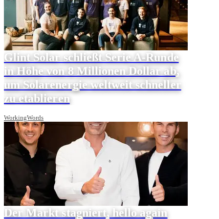
Glint Solar schließt Serie A-Runde
in Höhe von 8 Millionen Dollar ab,
um Solarenergie weltweit schneller
zu etablieren
WorkingWords
Der Markt stagniert, hello again