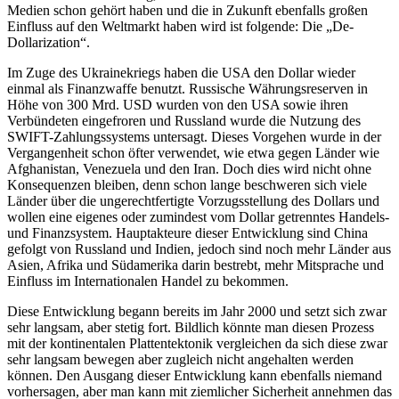
Medien schon gehört haben und die in Zukunft ebenfalls großen
Einfluss auf den Weltmarkt haben wird ist folgende: Die „De-
Dollarization“.
Im Zuge des Ukrainekriegs haben die USA den Dollar wieder
einmal als Finanzwaffe benutzt. Russische Währungsreserven in
Höhe von 300 Mrd. USD wurden von den USA sowie ihren
Verbündeten eingefroren und Russland wurde die Nutzung des
SWIFT-Zahlungssystems untersagt. Dieses Vorgehen wurde in der
Vergangenheit schon öfter verwendet, wie etwa gegen Länder wie
Afghanistan, Venezuela und den Iran. Doch dies wird nicht ohne
Konsequenzen bleiben, denn schon lange beschweren sich viele
Länder über die ungerechtfertigte Vorzugsstellung des Dollars und
wollen eine eigenes oder zumindest vom Dollar getrenntes Handels-
und Finanzsystem. Hauptakteure dieser Entwicklung sind China
gefolgt von Russland und Indien, jedoch sind noch mehr Länder aus
Asien, Afrika und Südamerika darin bestrebt, mehr Mitsprache und
Einfluss im Internationalen Handel zu bekommen.
Diese Entwicklung begann bereits im Jahr 2000 und setzt sich zwar
sehr langsam, aber stetig fort. Bildlich könnte man diesen Prozess
mit der kontinentalen Plattentektonik vergleichen da sich diese zwar
sehr langsam bewegen aber zugleich nicht angehalten werden
können. Den Ausgang dieser Entwicklung kann ebenfalls niemand
vorhersagen, aber man kann mit ziemlicher Sicherheit annehmen das