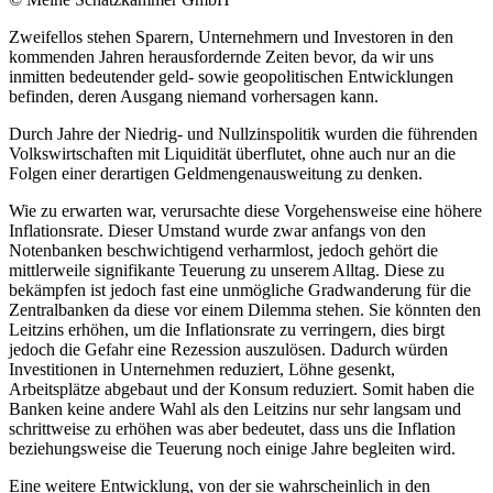
Zweifellos stehen Sparern, Unternehmern und Investoren in den
kommenden Jahren herausfordernde Zeiten bevor, da wir uns
inmitten bedeutender geld- sowie geopolitischen Entwicklungen
befinden, deren Ausgang niemand vorhersagen kann.
Durch Jahre der Niedrig- und Nullzinspolitik wurden die führenden
Volkswirtschaften mit Liquidität überflutet, ohne auch nur an die
Folgen einer derartigen Geldmengenausweitung zu denken.
Wie zu erwarten war, verursachte diese Vorgehensweise eine höhere
Inflationsrate. Dieser Umstand wurde zwar anfangs von den
Notenbanken beschwichtigend verharmlost, jedoch gehört die
mittlerweile signifikante Teuerung zu unserem Alltag. Diese zu
bekämpfen ist jedoch fast eine unmögliche Gradwanderung für die
Zentralbanken da diese vor einem Dilemma stehen. Sie könnten den
Leitzins erhöhen, um die Inflationsrate zu verringern, dies birgt
jedoch die Gefahr eine Rezession auszulösen. Dadurch würden
Investitionen in Unternehmen reduziert, Löhne gesenkt,
Arbeitsplätze abgebaut und der Konsum reduziert. Somit haben die
Banken keine andere Wahl als den Leitzins nur sehr langsam und
schrittweise zu erhöhen was aber bedeutet, dass uns die Inflation
beziehungsweise die Teuerung noch einige Jahre begleiten wird.
Eine weitere Entwicklung, von der sie wahrscheinlich in den