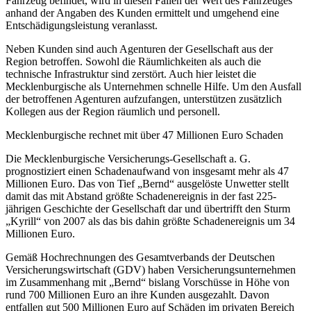
Fahrzeug befindet, wird in diesen Fällen der Wert des Fahrzeuges
anhand der Angaben des Kunden ermittelt und umgehend eine
Entschädigungsleistung veranlasst.
Neben Kunden sind auch Agenturen der Gesellschaft aus der
Region betroffen. Sowohl die Räumlichkeiten als auch die
technische Infrastruktur sind zerstört. Auch hier leistet die
Mecklenburgische als Unternehmen schnelle Hilfe. Um den Ausfall
der betroffenen Agenturen aufzufangen, unterstützen zusätzlich
Kollegen aus der Region räumlich und personell.
Mecklenburgische rechnet mit über 47 Millionen Euro Schaden
Die Mecklenburgische Versicherungs-Gesellschaft a. G.
prognostiziert einen Schadenaufwand von insgesamt mehr als 47
Millionen Euro. Das von Tief „Bernd“ ausgelöste Unwetter stellt
damit das mit Abstand größte Schadenereignis in der fast 225-
jährigen Geschichte der Gesellschaft dar und übertrifft den Sturm
„Kyrill“ von 2007 als das bis dahin größte Schadenereignis um 34
Millionen Euro.
Gemäß Hochrechnungen des Gesamtverbands der Deutschen
Versicherungswirtschaft (GDV) haben Versicherungsunternehmen
im Zusammenhang mit „Bernd“ bislang Vorschüsse in Höhe von
rund 700 Millionen Euro an ihre Kunden ausgezahlt. Davon
entfallen gut 500 Millionen Euro auf Schäden im privaten Bereich