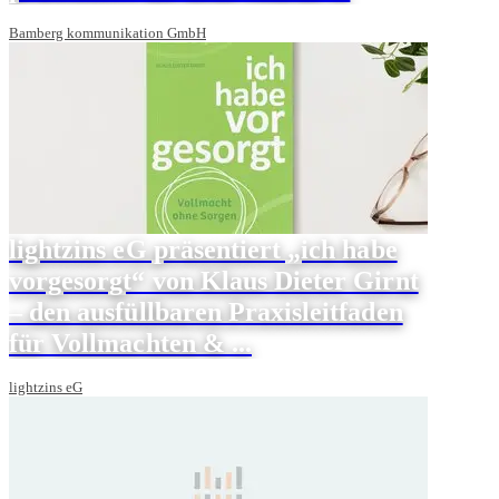
Bamberg kommunikation GmbH
lightzins eG präsentiert „ich habe
vorgesorgt“ von Klaus Dieter Girnt
– den ausfüllbaren Praxisleitfaden
für Vollmachten & ...
lightzins eG