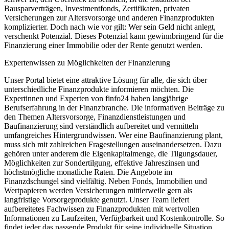
Bausparverträgen, Investmentfonds, Zertifikaten, privaten
Versicherungen zur Altersvorsorge und anderen Finanzprodukten
komplizierter. Doch nach wie vor gilt: Wer sein Geld nicht anlegt,
verschenkt Potenzial. Dieses Potenzial kann gewinnbringend für die
Finanzierung einer Immobilie oder der Rente genutzt werden.
Expertenwissen zu Möglichkeiten der Finanzierung
Unser Portal bietet eine attraktive Lösung für alle, die sich über
unterschiedliche Finanzprodukte informieren möchten. Die
Expertinnen und Experten von finfo24 haben langjährige
Berufserfahrung in der Finanzbranche. Die informativen Beiträge zu
den Themen Altersvorsorge, Finanzdienstleistungen und
Baufinanzierung sind verständlich aufbereitet und vermitteln
umfangreiches Hintergrundwissen. Wer eine Baufinanzierung plant,
muss sich mit zahlreichen Fragestellungen auseinandersetzen. Dazu
gehören unter anderem die Eigenkapitalmenge, die Tilgungsdauer,
Möglichkeiten zur Sondertilgung, effektive Jahreszinsen und
höchstmögliche monatliche Raten. Die Angebote im
Finanzdschungel sind vielfältig. Neben Fonds, Immobilien und
Wertpapieren werden Versicherungen mittlerweile gern als
langfristige Vorsorgeprodukte genutzt. Unser Team liefert
aufbereitetes Fachwissen zu Finanzprodukten mit wertvollen
Informationen zu Laufzeiten, Verfügbarkeit und Kostenkontrolle. So
findet jeder das passende Produkt für seine individuelle Situation.