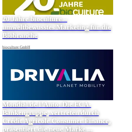
20 Jahre bioculture –
umweltbewusstes Marketing für die
Biobranche
bioculture GmbH
Mondial de l’Auto: Die FCA-
Bankengruppe, vertreten durch
Crédit Agricole Consumer Finance,
präsentiert die neue Marke ...