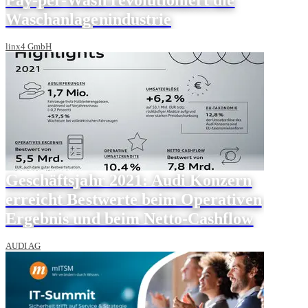
Waschanlagenindustrie
linx4 GmbH
Geschäftsjahr 2021: Audi Konzern
erreicht Bestwerte beim Operativen
Ergebnis und beim Netto-Cashflow
AUDI AG