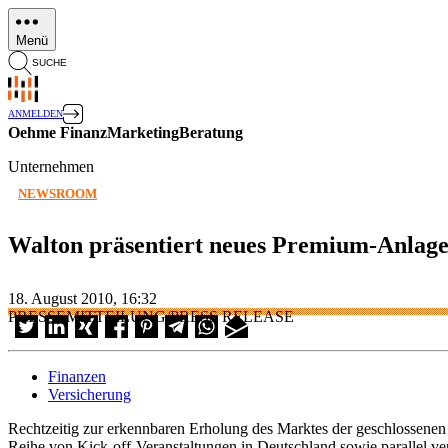
Direkt
zum
Menü
Inhalt
SUCHE
ANMELDEN
Oehme FinanzMarketingBeratung
Unternehmen
NEWSROOM
Walton präsentiert neues Premium-Anlagem
18. August 2010, 16:32
PRESSEMITTEILUNG/PRESS RELEASE
Finanzen
Versicherung
Rechtzeitig zur erkennbaren Erholung des Marktes der geschlossenen 
Reihe von Kick-off-Veranstaltungen in Deutschland sowie parallel 