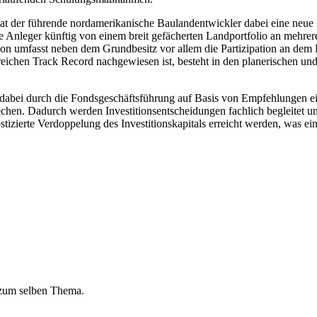
 führende nordamerikanische Baulandentwickler dabei eine neue Produ
 die Anleger künftig von einem breit gefächerten Landportfolio an meh
ion umfasst neben dem Grundbesitz vor allem die Partizipation an dem
greichen Track Record nachgewiesen ist, besteht in den planerischen 
dabei durch die Fondsgeschäftsführung auf Basis von Empfehlungen ein
echen. Dadurch werden Investitionsentscheidungen fachlich begleitet u
ostizierte Verdoppelung des Investitionskapitals erreicht werden, was 
 zum selben Thema.