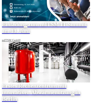
Einladung zum mITSM IT-Summit
am 13. Juni
mITSM GmbH
Erstes Rechenzentrum mit
innovativer Abwärmenutzung in
Berlin