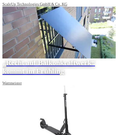
ScaleUp Technologies GmbH & Co. KG
„Recht auf Balkonkraftwerk“
kommt im Frühling
Wattmeister