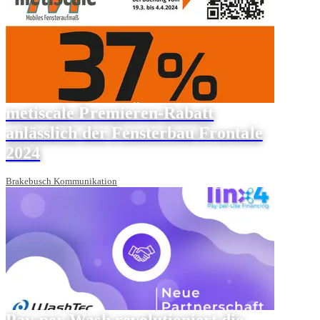
metiscale Premieren-Rabatt
anlässlich der Fensterbau Frontale
2024
Brakebusch Kommunikation
Pay-per-Wash revolutioniert die