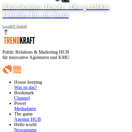
Kick Scooter Tracer - Der perfekte
E-Roller für die Stadt
iconBIT GmbH
Public Relations & Marketing HUB
für innovative Agenturen und KMU
Footer
House keeping
Main
Was ist das?
Bookmark
Channel
Power
Mediadaten
The game
Agentur HUB
Hello world
Newsrooms