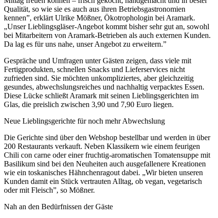
Mittag freuen können – frisch gekocht, handgemacht und in bester
Qualität, so wie sie es auch aus ihren Betriebsgastronomien
kennen”, erklärt Ulrike Mößner, Ökotrophologin bei Aramark.
„Unser Lieblingsgläser-Angebot kommt bisher sehr gut an, sowohl
bei Mitarbeitern von Aramark-Betrieben als auch externen Kunden.
Da lag es für uns nahe, unser Angebot zu erweitern.”
Gespräche und Umfragen unter Gästen zeigen, dass viele mit
Fertigprodukten, schnellen Snacks und Lieferservices nicht
zufrieden sind. Sie möchten unkompliziertes, aber gleichzeitig
gesundes, abwechslungsreiches und nachhaltig verpacktes Essen.
Diese Lücke schließt Aramark mit seinen Lieblingsgerichten im
Glas, die preislich zwischen 3,90 und 7,90 Euro liegen.
Neue Lieblingsgerichte für noch mehr Abwechslung
Die Gerichte sind über den Webshop bestellbar und werden in über
200 Restaurants verkauft. Neben Klassikern wie einem feurigen
Chili con carne oder einer fruchtig-aromatischen Tomatensuppe mit
Basilikum sind bei den Neuheiten auch ausgefallenere Kreationen
wie ein toskanisches Hähnchenragout dabei. „Wir bieten unseren
Kunden damit ein Stück vertrauten Alltag, ob vegan, vegetarisch
oder mit Fleisch”, so Mößner.
Nah an den Bedürfnissen der Gäste