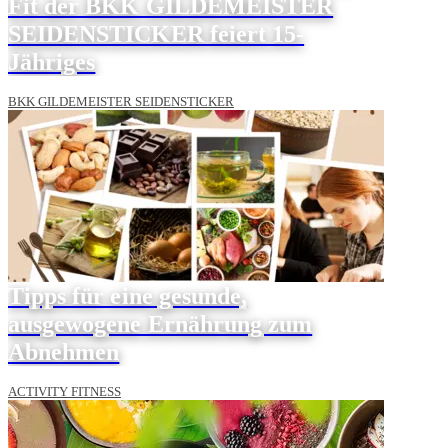
Fit der BKK GILDEMEISTER
SEIDENSTICKER feiert 15-
Jähriges
BKK GILDEMEISTER SEIDENSTICKER
Tipps für eine gesunde,
ausgewogene Ernährung zum
Abnehmen
ACTIVITY FITNESS