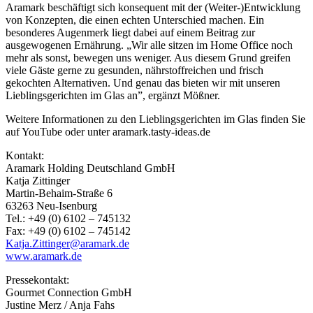
Aramark beschäftigt sich konsequent mit der (Weiter-)Entwicklung
von Konzepten, die einen echten Unterschied machen. Ein
besonderes Augenmerk liegt dabei auf einem Beitrag zur
ausgewogenen Ernährung. „Wir alle sitzen im Home Office noch
mehr als sonst, bewegen uns weniger. Aus diesem Grund greifen
viele Gäste gerne zu gesunden, nährstoffreichen und frisch
gekochten Alternativen. Und genau das bieten wir mit unseren
Lieblingsgerichten im Glas an”, ergänzt Mößner.
Weitere Informationen zu den Lieblingsgerichten im Glas finden Sie
auf YouTube oder unter aramark.tasty-ideas.de
Kontakt:
Aramark Holding Deutschland GmbH
Katja Zittinger
Martin-Behaim-Straße 6
63263 Neu-Isenburg
Tel.: +49 (0) 6102 – 745132
Fax: +49 (0) 6102 – 745142
Katja.Zittinger@aramark.de
www.aramark.de
Pressekontakt:
Gourmet Connection GmbH
Justine Merz / Anja Fahs