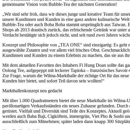
gemeinsame Vision vom Bubble-Tea der nächsten Generation!
„Wir sind sehr froh, dass wir dieses junge und kreative Team für un
unsere Kundinnen und Kunden in eine ganz andere kulinarische Welt e
Bubble-Tea oder auch Boba Boba stammt ursprünglich aus Taiwan. Er
Shops ab 2013 drastisch zurück, das erfrischende Getränk war unter 
Verdacht bestätigte sich jedoch nicht, und seit rund zwei Jahren wäch
Konzept und Philosophie von „TEA ONE“ sind einzigartig: Es geht n
ausgewählte Zutaten und vor allem viel frisches Obst. Geschmacklich
Kundinnen und Kunden zu einem Erlebnis zu machen, das sie aus ihrem
Mit dem aktuellen Favoriten des Inhabers Fi Hung Doan sollte da
Oolong Tee, aufgepeppt mit leckerer Tapioka – französisches Savoir-vi
Zur Frage, warum die Wilma-Markthalle der richtige Ort für das neu
Kunden hier bietet, und sofort Teil davon sein wollten!“
Markthallenkonzept neu gedacht
Mit über 1.000 Quadratmetern bietet die neue Markthalle im Wilma-
pavillonartigen Verkaufsständen ein neues Zuhause gefunden. Durch op
gerüstet. Vielfalt und Diversität sind Teile des Konzeptes. Aktue
werden auch Baba Baji, Cigköftem, immergrün, Viet Pho & Sushi und 
ausschließlich zum Mitnehmen; später laden dann knapp 300 Sitzplät