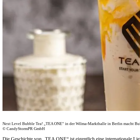
Next Level Bubble Tea! „TEA ONE“ in der Wilma-Markthalle in Berlin macht Bub
© CandyStormPR GmbH
Die Geschichte von „TEA ONE“ ist eigentlich eine internationale Li