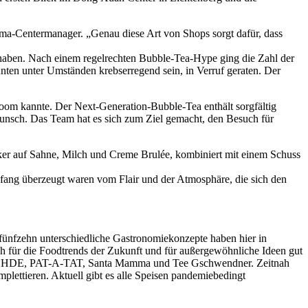
lma-Centermanager. „Genau diese Art von Shops sorgt dafür, dass
 haben. Nach einem regelrechten Bubble-Tea-Hype ging die Zahl der
nten unter Umständen krebserregend sein, in Verruf geraten. Der
om kannte. Der Next-Generation-Bubble-Tea enthält sorgfältig
wunsch. Das Team hat es sich zum Ziel gemacht, den Besuch für
r auf Sahne, Milch und Creme Brulée, kombiniert mit einem Schuss
nfang überzeugt waren vom Flair und der Atmosphäre, die sich den
fünfzehn unterschiedliche Gastronomiekonzepte haben hier in
uch für die Foodtrends der Zukunft und für außergewöhnliche Ideen gut
Brot, OHDE, PAT-A-TAT, Santa Mamma und Tee Gschwendner. Zeitnah
ettieren. Aktuell gibt es alle Speisen pandemiebedingt