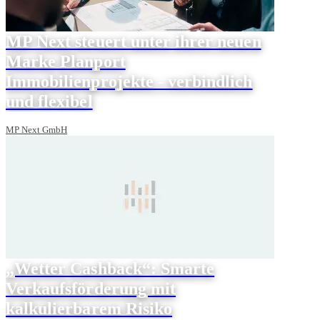
MP Next steuert unter ihrer neuen
Marke Planport
Immobilienprojekte - verbindlich
und flexibel
MP Next GmbH
„Wetter Cashback“: Smarte
Verkaufsförderung mit
kalkulierbarem Risiko