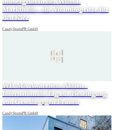
immergrün in der Wilma-
Markthalle - die Vitaminspritze für
den Kiez
CandyStormPR GmbH
WILMA Awareness-Aktion -
Internationale Tag zur Beseitigung
von Gewalt gegen Frauen
CandyStormPR GmbH