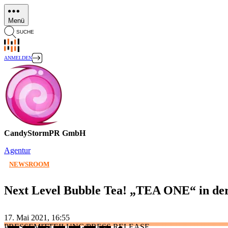
Direkt
zum
Menü
Inhalt
SUCHE
ANMELDEN
CandyStormPR GmbH
Agentur
NEWSROOM
Next Level Bubble Tea! „TEA ONE“ in der
17. Mai 2021, 16:55
PRESSEMITTEILUNG/PRESS RELEASE