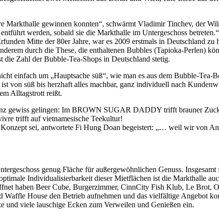
sere Markthalle gewinnen konnten“, schwärmt Vladimir Tinchev, der Wi
ntführt werden, sobald sie die Markthalle im Untergeschoss betreten.“
funden Mitte der 80er Jahre, war es 2009 erstmals in Deutschland zu
anderem durch die These, die enthaltenen Bubbles (Tapioka-Perlen) kön
st die Zahl der Bubble-Tea-Shops in Deutschland stetig.
icht einfach um „Hauptsache süß“, wie man es aus dem Bubble-Tea-Bo
 ist von süß bis herzhaft alles machbar, ganz individuell nach Kunden
 Alltagstrott reißt.
s ganz gewiss gelingen: Im BROWN SUGAR DADDY trifft brauner Zucke
vre trifft auf vietnamesische Teekultur!
e Konzept sei, antwortete Fi Hung Doan begeistert: „… weil wir von A
Untergeschoss genug Fläche für außergewöhnlichen Genuss. Insgesamt 
timale Individualisierbarkeit dieser Mietflächen ist die Markthalle a
ll geöffnet haben Beer Cube, Burgerzimmer, CinnCity Fish Klub, Le 
Waffle House den Betrieb aufnehmen und das vielfältige Angebot kompl
ze und viele lauschige Ecken zum Verweilen und Genießen ein.