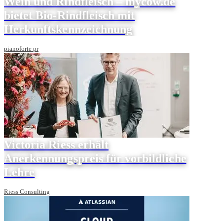
Wein und Rindfleisch – mycow.de
bietet Bio-Rindfleisch mit
Herkunftskennzeichnung
pianoforte pr
Victoria Riess erhält
Anerkennungspreis für vorbildliche
Lehre
Riess Consulting