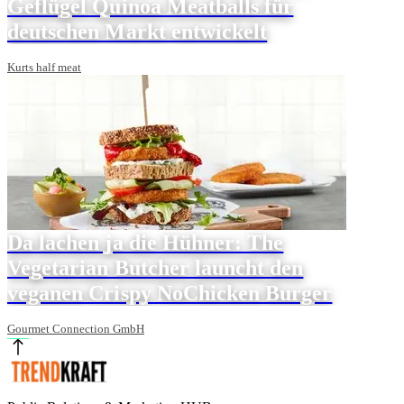
Geflügel Quinoa Meatballs für
deutschen Markt entwickelt
Kurts half meat
Da lachen ja die Hühner: The
Vegetarian Butcher launcht den
veganen Crispy NoChicken Burger
Gourmet Connection GmbH