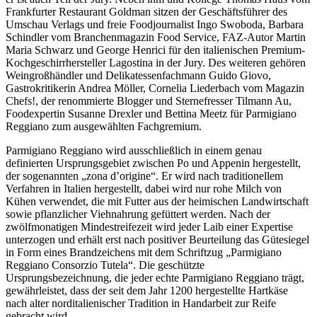
Frankfurter Restaurant Goldman sitzen der Geschäftsführer des
Umschau Verlags und freie Foodjournalist Ingo Swoboda, Barbara
Schindler vom Branchenmagazin Food Service, FAZ-Autor Martin
Maria Schwarz und George Henrici für den italienischen Premium-
Kochgeschirrhersteller Lagostina in der Jury. Des weiteren gehören
Weingroßhändler und Delikatessenfachmann Guido Giovo,
Gastrokritikerin Andrea Möller, Cornelia Liederbach vom Magazin
Chefs!, der renommierte Blogger und Sternefresser Tilmann Au,
Foodexpertin Susanne Drexler und Bettina Meetz für Parmigiano
Reggiano zum ausgewählten Fachgremium.
Parmigiano Reggiano wird ausschließlich in einem genau
definierten Ursprungsgebiet zwischen Po und Appenin hergestellt,
der sogenannten „zona d’origine“. Er wird nach traditionellem
Verfahren in Italien hergestellt, dabei wird nur rohe Milch von
Kühen verwendet, die mit Futter aus der heimischen Landwirtschaft
sowie pflanzlicher Viehnahrung gefüttert werden. Nach der
zwölfmonatigen Mindestreifezeit wird jeder Laib einer Expertise
unterzogen und erhält erst nach positiver Beurteilung das Gütesiegel
in Form eines Brandzeichens mit dem Schriftzug „Parmigiano
Reggiano Consorzio Tutela“. Die geschützte
Ursprungsbezeichnung, die jeder echte Parmigiano Reggiano trägt,
gewährleistet, dass der seit dem Jahr 1200 hergestellte Hartkäse
nach alter norditalienischer Tradition in Handarbeit zur Reife
gebracht wird.