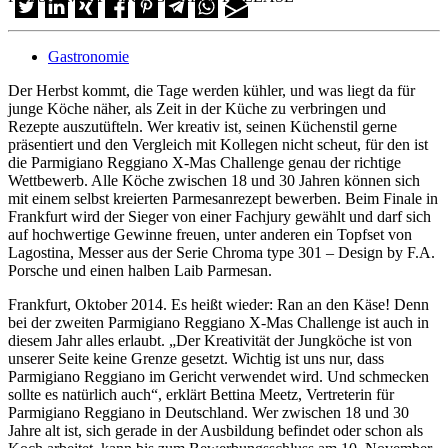
Gastronomie
Der Herbst kommt, die Tage werden kühler, und was liegt da für
junge Köche näher, als Zeit in der Küche zu verbringen und
Rezepte auszutüfteln. Wer kreativ ist, seinen Küchenstil gerne
präsentiert und den Vergleich mit Kollegen nicht scheut, für den ist
die Parmigiano Reggiano X-Mas Challenge genau der richtige
Wettbewerb. Alle Köche zwischen 18 und 30 Jahren können sich
mit einem selbst kreierten Parmesanrezept bewerben. Beim Finale in
Frankfurt wird der Sieger von einer Fachjury gewählt und darf sich
auf hochwertige Gewinne freuen, unter anderen ein Topfset von
Lagostina, Messer aus der Serie Chroma type 301 – Design by F.A.
Porsche und einen halben Laib Parmesan.
Frankfurt, Oktober 2014. Es heißt wieder: Ran an den Käse! Denn
bei der zweiten Parmigiano Reggiano X-Mas Challenge ist auch in
diesem Jahr alles erlaubt. „Der Kreativität der Jungköche ist von
unserer Seite keine Grenze gesetzt. Wichtig ist uns nur, dass
Parmigiano Reggiano im Gericht verwendet wird. Und schmecken
sollte es natürlich auch“, erklärt Bettina Meetz, Vertreterin für
Parmigiano Reggiano in Deutschland. Wer zwischen 18 und 30
Jahre alt ist, sich gerade in der Ausbildung befindet oder schon als