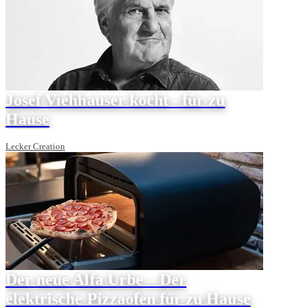
Josef Viehhauser kocht - für zu
Hause
Lecker Creation
Der neue Alfa Urbe – Der
elektrische Pizzaofen für zu Hause