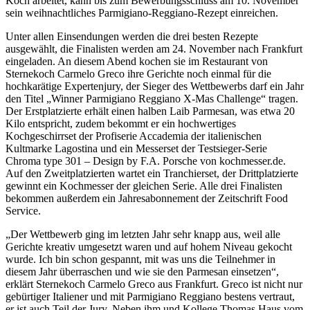
Koch arbeitet, kann bis zum Bewerbungsschluss am 10. November
sein weihnachtliches Parmigiano-Reggiano-Rezept einreichen.
Unter allen Einsendungen werden die drei besten Rezepte
ausgewählt, die Finalisten werden am 24. November nach Frankfurt
eingeladen. An diesem Abend kochen sie im Restaurant von
Sternekoch Carmelo Greco ihre Gerichte noch einmal für die
hochkarätige Expertenjury, der Sieger des Wettbewerbs darf ein Jahr
den Titel „Winner Parmigiano Reggiano X-Mas Challenge“ tragen.
Der Erstplatzierte erhält einen halben Laib Parmesan, was etwa 20
Kilo entspricht, zudem bekommt er ein hochwertiges
Kochgeschirrset der Profiserie Accademia der italienischen
Kultmarke Lagostina und ein Messerset der Testsieger-Serie
Chroma type 301 – Design by F.A. Porsche von kochmesser.de.
Auf den Zweitplatzierten wartet ein Tranchierset, der Drittplatzierte
gewinnt ein Kochmesser der gleichen Serie. Alle drei Finalisten
bekommen außerdem ein Jahresabonnement der Zeitschrift Food
Service.
„Der Wettbewerb ging im letzten Jahr sehr knapp aus, weil alle
Gerichte kreativ umgesetzt waren und auf hohem Niveau gekocht
wurde. Ich bin schon gespannt, mit was uns die Teilnehmer in
diesem Jahr überraschen und wie sie den Parmesan einsetzen“,
erklärt Sternekoch Carmelo Greco aus Frankfurt. Greco ist nicht nur
gebürtiger Italiener und mit Parmigiano Reggiano bestens vertraut,
er ist auch Teil der Jury. Neben ihm und Kollege Thomas Haus vom