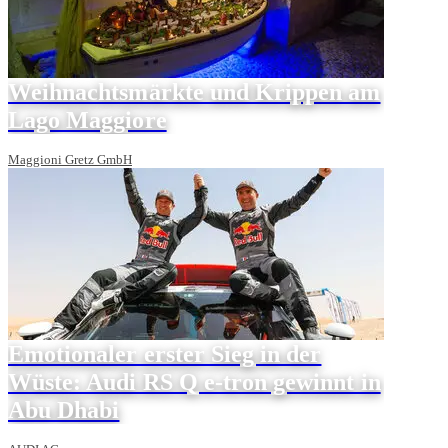
Weihnachtsmärkte und Krippen am
Lago Maggiore
Maggioni Gretz GmbH
Emotionaler erster Sieg in der
Wüste: Audi RS Q e-tron gewinnt in
Abu Dhabi