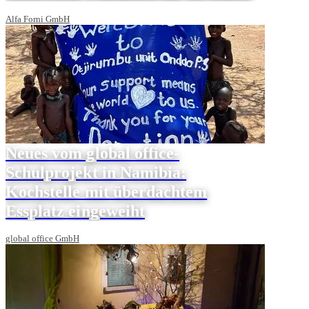
Alfa Forni GmbH
Neues vom global office-
Schulprojekt in Namibia:
Kochstelle mit überdachtem
Essplatz eingeweiht
global office GmbH