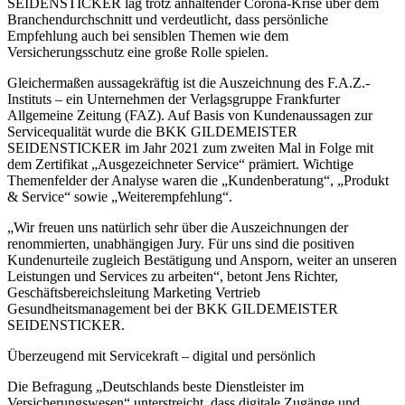
SEIDENSTICKER lag trotz anhaltender Corona-Krise über dem
Branchendurchschnitt und verdeutlicht, dass persönliche
Empfehlung auch bei sensiblen Themen wie dem
Versicherungsschutz eine große Rolle spielen.
Gleichermaßen aussagekräftig ist die Auszeichnung des F.A.Z.-
Instituts – ein Unternehmen der Verlagsgruppe Frankfurter
Allgemeine Zeitung (FAZ). Auf Basis von Kundenaussagen zur
Servicequalität wurde die BKK GILDEMEISTER
SEIDENSTICKER im Jahr 2021 zum zweiten Mal in Folge mit
dem Zertifikat „Ausgezeichneter Service“ prämiert. Wichtige
Themenfelder der Analyse waren die „Kundenberatung“, „Produkt
& Service“ sowie „Weiterempfehlung“.
„Wir freuen uns natürlich sehr über die Auszeichnungen der
renommierten, unabhängigen Jury. Für uns sind die positiven
Kundenurteile zugleich Bestätigung und Ansporn, weiter an unseren
Leistungen und Services zu arbeiten“, betont Jens Richter,
Geschäftsbereichsleitung Marketing Vertrieb
Gesundheitsmanagement bei der BKK GILDEMEISTER
SEIDENSTICKER.
Überzeugend mit Servicekraft – digital und persönlich
Die Befragung „Deutschlands beste Dienstleister im
Versicherungswesen“ unterstreicht, dass digitale Zugänge und