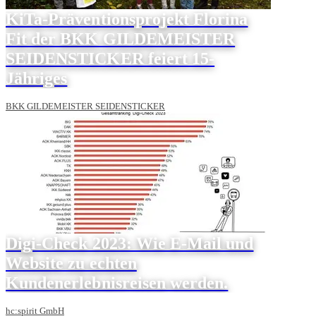
KiTa-Präventionsprojekt Florina
Fit der BKK GILDEMEISTER
SEIDENSTICKER feiert 15-
Jähriges
BKK GILDEMEISTER SEIDENSTICKER
Digi-Check 2023: Wie E-Mail und
Website zu echten
Kundenerlebnisreisen werden.
hc:spirit GmbH