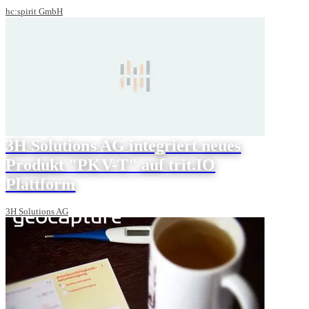
hc:spirit GmbH
3H Solutions AG integriert neues
Produkt "PKV-T" auf trit.IO
Plattform
3H Solutions AG