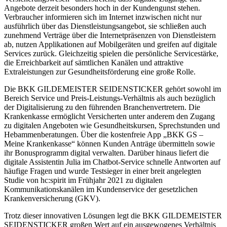
Angebote derzeit besonders hoch in der Kundengunst stehen.
Verbraucher informieren sich im Internet inzwischen nicht nur
ausführlich über das Dienstleistungsangebot, sie schließen auch
zunehmend Verträge über die Internetpräsenzen von Dienstleistern
ab, nutzen Applikationen auf Mobilgeräten und greifen auf digitale
Services zurück. Gleichzeitig spielen die persönliche Servicestärke,
die Erreichbarkeit auf sämtlichen Kanälen und attraktive
Extraleistungen zur Gesundheitsförderung eine große Rolle.
Die BKK GILDEMEISTER SEIDENSTICKER gehört sowohl im
Bereich Service und Preis-Leistungs-Verhältnis als auch bezüglich
der Digitalisierung zu den führenden Branchenvertretern. Die
Krankenkasse ermöglicht Versicherten unter anderem den Zugang
zu digitalen Angeboten wie Gesundheitskursen, Sprechstunden und
Hebammenberatungen. Über die kostenfreie App „BKK GS –
Meine Krankenkasse“ können Kunden Anträge übermitteln sowie
ihr Bonusprogramm digital verwalten. Darüber hinaus liefert die
digitale Assistentin Julia im Chatbot-Service schnelle Antworten auf
häufige Fragen und wurde Testsieger in einer breit angelegten
Studie von hc:spirit im Frühjahr 2021 zu digitalen
Kommunikationskanälen im Kundenservice der gesetzlichen
Krankenversicherung (GKV).
Trotz dieser innovativen Lösungen legt die BKK GILDEMEISTER
SEIDENSTICKER großen Wert auf ein ausgewogenes Verhältnis