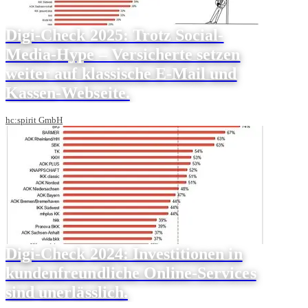
Digi-Check 2025: Trotz Social-
Media-Hype – Versicherte setzen
weiter auf klassische E-Mail und
Kassen-Webseite.
hc:spirit GmbH
Digi-Check 2024: Investitionen in
kundenfreundliche Online-Services
sind unerlässlich.