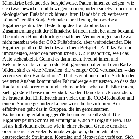
Klimakrise bedeutet das beispielweise, Patient:innen zu zeigen, wie
sie etwas bewirken und bewegen können, indem sie etwa über ihren
ökologischen Fußabdruck hinaus ihren Handabdruck verbessern
können“, erklärt Sonja Schmalen ihre Herangehensweise als
Ergotherapeutin. Der Bedeutung des Handabdrucks im
Zusammenhang mit der Klimakrise ist noch nicht bei allen bekannt.
Die mit dem Handabdruck geschaffenen Veränderungen sind zwar
nicht messbar wie der CO2-Fußabdruck, aber weitreichender. Die
Ergotherapeutin erläutert dies an einem Beispiel: „Auf das Fahrrad
umzusteigen, senkt den persönlichen CO2-Fußabdruck, weil das
Auto stehenbleibt. Gelingt es dann noch, Freund:innen und
Bekannte zu überzeugen oder Fahrgemeinschaften mit dem Rad zu
bilden, sind es viele Menschen, die weniger CO2 verursachen – das
vergrößert den Handabdruck“. Und es geht noch mehr: Sich für den
weiteren Ausbau kommunaler Fahrradwege einzusetzen, so dass das
Radfahren sicherer wird und sich mehr Menschen aufs Bike trauen,
zieht größere Kreise und verstärkt so den Handabdruck zusätzlich.
Es braucht den Einfallsreichtum vieler, um die CO2-Reduktion und
eine in Summe gesündere Lebensweise herbeizuführen. Am
effektivsten geht das in Gruppen, die im gemeinsamen
Brainstorming erfahrungsgemäß besonders kreativ sind. Die
Ergotherapeutin Schmalen ermutigt alle, sich zu organisieren. Das
ist als Individuum ebenso wie in einer eigenen Gruppe denkbar,
oder in einer der vielen Klimabewegungen, die bereits über
entsprechende Strukturen, Kontakte und Netzwerke verfügen. Sich