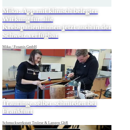
Mika: App mit klinisch belegter
Wirkung für alle
Krebspatient:innen jetzt auch in der
Schweiz verfügbar
Mika / Fosanis GmbH
Trauringe selber schmieden bei
Frankfurt
Schmuckwerkstatt Trolese & Langen GbR