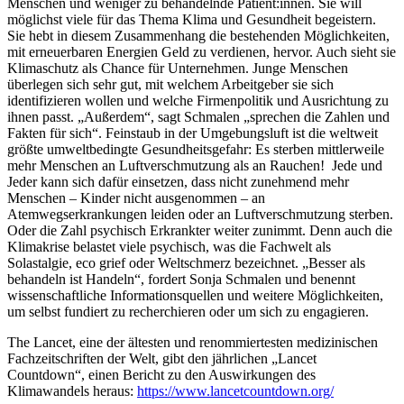
Menschen und weniger zu behandelnde Patient:innen. Sie will
möglichst viele für das Thema Klima und Gesundheit begeistern.
Sie hebt in diesem Zusammenhang die bestehenden Möglichkeiten,
mit erneuerbaren Energien Geld zu verdienen, hervor. Auch sieht sie
Klimaschutz als Chance für Unternehmen. Junge Menschen
überlegen sich sehr gut, mit welchem Arbeitgeber sie sich
identifizieren wollen und welche Firmenpolitik und Ausrichtung zu
ihnen passt. „Außerdem“, sagt Schmalen „sprechen die Zahlen und
Fakten für sich“. Feinstaub in der Umgebungsluft ist die weltweit
größte umweltbedingte Gesundheitsgefahr: Es sterben mittlerweile
mehr Menschen an Luftverschmutzung als an Rauchen! Jede und
Jeder kann sich dafür einsetzen, dass nicht zunehmend mehr
Menschen – Kinder nicht ausgenommen – an
Atemwegserkrankungen leiden oder an Luftverschmutzung sterben.
Oder die Zahl psychisch Erkrankter weiter zunimmt. Denn auch die
Klimakrise belastet viele psychisch, was die Fachwelt als
Solastalgie, eco grief oder Weltschmerz bezeichnet. „Besser als
behandeln ist Handeln“, fordert Sonja Schmalen und benennt
wissenschaftliche Informationsquellen und weitere Möglichkeiten,
um selbst fundiert zu recherchieren oder um sich zu engagieren.
The Lancet, eine der ältesten und renommiertesten medizinischen
Fachzeitschriften der Welt, gibt den jährlichen „Lancet
Countdown“, einen Bericht zu den Auswirkungen des
Klimawandels heraus:
https://www.lancetcountdown.org/